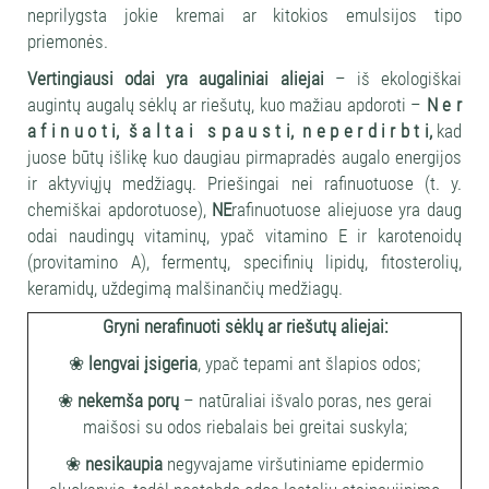
neprilygsta jokie kremai ar kitokios emulsijos tipo
priemonės.
Vertingiausi odai yra augaliniai aliejai
– iš ekologiškai
augintų augalų sėklų ar riešutų, kuo mažiau apdoroti –
N e r
a f i n u o t i, š a l t a i s p a u s t i, n e p e r d i r b t i,
kad
juose būtų išlikę kuo daugiau pirmapradės augalo energijos
ir aktyviųjų medžiagų. Priešingai nei rafinuotuose (t. y.
chemiškai apdorotuose),
NE
rafinuotuose aliejuose yra daug
odai naudingų vitaminų, ypač vitamino E ir karotenoidų
(provitamino A), fermentų, specifinių lipidų, fitosterolių,
keramidų, uždegimą malšinančių medžiagų.
Gryni nerafinuoti sėklų ar riešutų aliejai:
❀
lengvai įsigeria
, ypač tepami ant šlapios odos;
❀
nekemša porų
– natūraliai išvalo poras, nes gerai
maišosi su odos riebalais bei greitai suskyla;
❀
nesikaupia
negyvajame viršutiniame epidermio