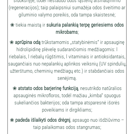
sluoksnyje, todėl nestabdo odos ląstelių atsinaujinimo
(regeneracijos); taip palaipsniui sumažėja odos šveitimo ar
giluminio valymo poreikis, oda tampa skaistesnė;
❀ tiekia maistą ir
sukuria palankią terpę geriesiems odos
mikrobams
;
❀
aprūpina odą
trūkstamomis „statybinėmis“ ir apsauginę
hidrolipidinę plėvelę sudarančiomis medžiagomis: l
riebalais, l riebalų rūgštimis, l vitaminais ir antioksidantais,
saugančiais nuo nepalankių aplinkos veiksnių (UV spindulių,
užterštumo, cheminių medžiagų etc.) ir stabdančiais odos
senėjimą.
❀
atstato odos barjerinę funkciją
, nesutrikdo natūralios
apsauginės mikrofloros, todėl mažiau „kimba“ spuogus
sukeliančios bakterijos; oda tampa atsparesnė išorės
poveikiams ir dirgikliams;
❀
padeda išlaikyti odos drėgnį
, apsaugo nuo išdžiūvimo –
taip palaikomas odos stangrumas;