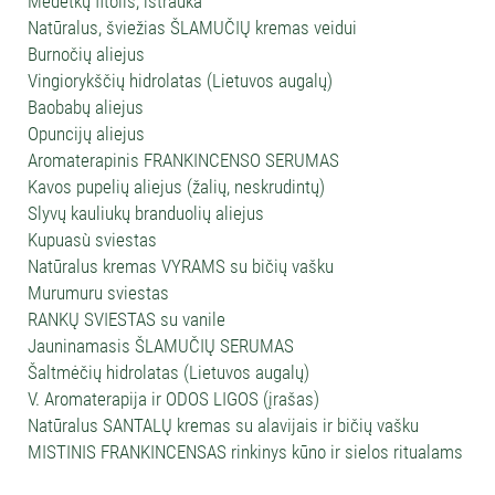
Medetkų fitolis, ištrauka
Natūralus, šviežias ŠLAMUČIŲ kremas veidui
Burnočių aliejus
Vingiorykščių hidrolatas (Lietuvos augalų)
Baobabų aliejus
Opuncijų aliejus
Aromaterapinis FRANKINCENSO SERUMAS
Kavos pupelių aliejus (žalių, neskrudintų)
Slyvų kauliukų branduolių aliejus
Kupuasù sviestas
Natūralus kremas VYRAMS su bičių vašku
Murumuru sviestas
RANKŲ SVIESTAS su vanile
Jauninamasis ŠLAMUČIŲ SERUMAS
Šaltmėčių hidrolatas (Lietuvos augalų)
V. Aromaterapija ir ODOS LIGOS (įrašas)
Natūralus SANTALŲ kremas su alavijais ir bičių vašku
MISTINIS FRANKINCENSAS rinkinys kūno ir sielos ritualams