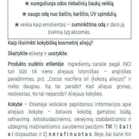
❀
sureguliuoja odos riebalinių liaukų veiklą
;
❀
saugo odą nuo šalčio, karščio, UV spindulių
;
❀ veikia kaip emolientas –
suminkština odą
ir daro ją
švelnią lyg aksomas.
Kaip išsirinkti kokybišką kosmetinį aliejų?
Skaitykite
etiketę ir
uostykite
:
Produkto sudėtis etiketėje
. Ingredientų saraše pagal INCI
turi būti tik vieno aliejaus lotyniškas – angliškas
pavadinimas, pvz. „Cocos nucifera oil (kokosų aliejus)“ ir
nieko daugiau. Ką tai parodo? Kad aliejus grynas,
neskiestas. Ko tai neparodo? Aliejaus kokybės.
Kokybė
– Etiketėje ieškokite papildomos informacijos apie
aliejaus kokybę – žaliavos kokybę, gamybos būdą,
rafinavimą. Antioksidacinėmis, senėjimą stabdančiomis ir
uždegimą mažinančiomis savybėmis pasižymi
TIK
1)
š a l t
a i
išspaustas ir 2)
n e r a f i n u o t a s
. Beje, kai kurie itin