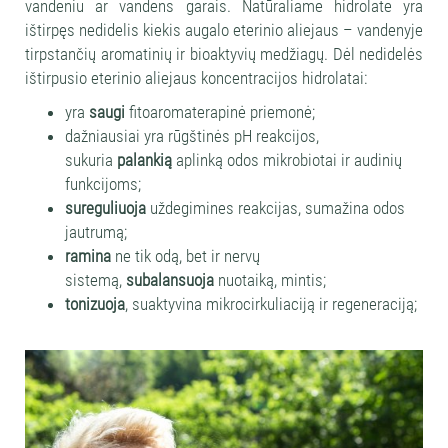
vandeniu ar vandens garais. Natūraliame hidrolate yra
ištirpęs nedidelis kiekis augalo eterinio aliejaus – vandenyje
tirpstančių aromatinių ir bioaktyvių medžiagų. Dėl nedidelės
ištirpusio eterinio aliejaus koncentracijos hidrolatai:
yra
saugi
fitoaromaterapinė priemonė;
dažniausiai yra rūgštinės pH reakcijos,
sukuria
palankią
aplinką odos mikrobiotai ir audinių
funkcijoms;
sureguliuoja
uždegimines reakcijas, sumažina odos
jautrumą;
ramina
ne tik odą, bet ir nervų
sistemą,
subalansuoja
nuotaiką, mintis;
tonizuoja
, suaktyvina mikrocirkuliaciją ir regeneraciją;