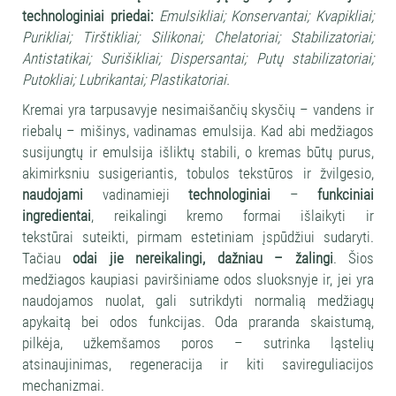
technologiniai priedai:
Emulsikliai; Konservantai; Kvapikliai;
Purikliai; Tirštikliai; Silikonai; Chelatoriai; Stabilizatoriai;
Antistatikai; Surišikliai; Dispersantai; Putų stabilizatoriai;
Putokliai; Lubrikantai; Plastikatoriai.
Kremai yra tarpusavyje nesimaišančių skysčių – vandens ir
riebalų – mišinys, vadinamas emulsija. Kad abi medžiagos
susijungtų ir emulsija išliktų stabili, o kremas būtų purus,
akimirksniu susigeriantis, tobulos tekstūros ir žvilgesio,
naudojami
vadinamieji
technologiniai
–
funkciniai
ingredientai
, reikalingi kremo formai išlaikyti ir
tekstūrai suteikti, pirmam estetiniam įspūdžiui sudaryti.
Tačiau
odai jie nereikalingi, dažniau – žalingi
. Šios
medžiagos kaupiasi paviršiniame odos sluoksnyje ir, jei yra
naudojamos nuolat, gali sutrikdyti normalią medžiagų
apykaitą bei odos funkcijas. Oda praranda skaistumą,
pilkėja, užkemšamos poros – sutrinka ląstelių
atsinaujinimas, regeneracija ir kiti savireguliacijos
mechanizmai.