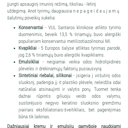
įjungti apsauginį imuninį režimą, tiksliau - lėtinį
uždegimą. Anot tyrimų, daugiausia n e p a g e i d a u j a m ų
šalutinių poveikių sukelia:
Konservantai
- VUL Santaros klinikose atlikto tyrimo
duomenimis, beveik 13,5 % tiriamųjų buvo alergiški
populiariam konservantui metilizotiazolinonui MI.
Kvapikliai
- 5 Europos šalyse atliktas tyrimas parodė,
jog 2,6 % tiriamųjų buvo alergiški kvapikliams.
Emulsikliai
- neigiamai veikia odos hidrolipidinės
plėvelės ir drėkinamųjų faktorių pusiausvyrą
Sintetiniai riebalai, silikonai
- įsigeria į viršutinį odos
sluoksnį, padengia jį it plastiko plėvele, neleidžia odai
natūraliai atsinaujinti ir valytis porų. Tuomet tenka
dažnai rūpintis giliuoju veido odos valymu,
sustorėjusio negyvo keratino sluoksnio gremžimu
įvairiais eksfoliatoriais-šveitikliais, bet pagerėjimas
būna tik laikinas.
Dažniausiai kremų ir emulsijų gamyboje naudojami