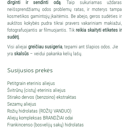
dirginti ir sendinti odą
. Taip sukuriamas uždaras
neišsprendžiamų odos problemų ratas, ir moterys tampa
kosmetikos gamintojų įkaitėmis. Be abejo, geros sudėties ir
aukštos kokybės pudra tikrai pravers vakariniam makiažui,
fotografuojantis ar filmuojantis. Tik
reikia skaityti etiketes ir
sudėtį
.
Visi aliejai
greičiau susigeria
, tepami ant šlapios odos. Jie
yra
skalsūs
– veidui pakanka kelių lašų.
Susijusios prekės
Petitgrain eterinis aliejus
Švitrūnų (cistų) eterinis aliejus
Stirako dervos (benzoino) ekstraktas
Sezamų aliejus
Rožių hidrolatas (ROŽIŲ VANDUO)
Aliejų kompleksas BRANDŽIAI odai
Frankincenso (bosvelijų sakų) hidrolatas