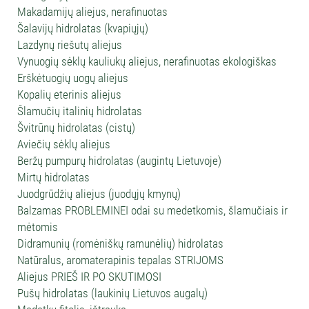
Makadamijų aliejus, nerafinuotas
Šalavijų hidrolatas (kvapiųjų)
Lazdynų riešutų aliejus
Vynuogių sėklų kauliukų aliejus, nerafinuotas ekologiškas
Erškėtuogių uogų aliejus
Kopalių eterinis aliejus
Šlamučių italinių hidrolatas
Švitrūnų hidrolatas (cistų)
Aviečių sėklų aliejus
Beržų pumpurų hidrolatas (augintų Lietuvoje)
Mirtų hidrolatas
Juodgrūdžių aliejus (juodųjų kmynų)
Balzamas PROBLEMINEI odai su medetkomis, šlamučiais ir
mėtomis
Didramunių (romėniškų ramunėlių) hidrolatas
Natūralus, aromaterapinis tepalas STRIJOMS
Aliejus PRIEŠ IR PO SKUTIMOSI
Pušų hidrolatas (laukinių Lietuvos augalų)