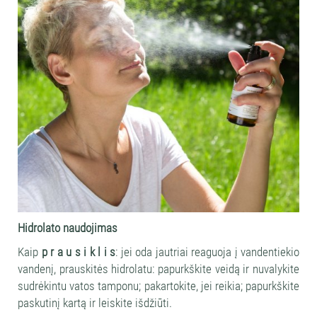
Hidrolato naudojimas
Kaip
p r a u s i k l i s
: jei oda jautriai reaguoja į vandentiekio
vandenį, prauskitės hidrolatu: papurkškite veidą ir nuvalykite
sudrėkintu vatos tamponu; pakartokite, jei reikia; papurkškite
paskutinį kartą ir leiskite išdžiūti.