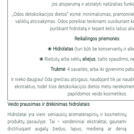
jos atsparumą ir atstatyti natūralias funkc
„Odos detoksikacijos dietos“ esmė: minimalizmas; pramoninės
valiklių atsisakymas. Odos poreikiai tenkinami susikuriant k
purškiant hidrolatą ir tepant kelis lašus ali
Reikalingos priemonės
:
❀
Hidrolatas
(turi būti be konservantų ir alk
❀ Riešutų arba sėklų
aliejus
, šalto spaudimo, n
Trukmė
: 4 savaitės, arba iki gyvenimo pab
Ir nieko daugiau! Oda greičiau atsigaus, naudojant tik jai na
ekstraktus, todėl šios detoksikacijos dietos metu nerekome
papildomos veido kosmetikos.
Veido prausimas ir drėkinimas hidrolatais
Hidrolatai
yra vieni seniausių aromaterapinių ir kosmetinių
produktų pasaulyje. Tai – vandeniniai ekstraktai, gaunami
distiliuojant augalų žiedus, lapus, medieną ar dervą