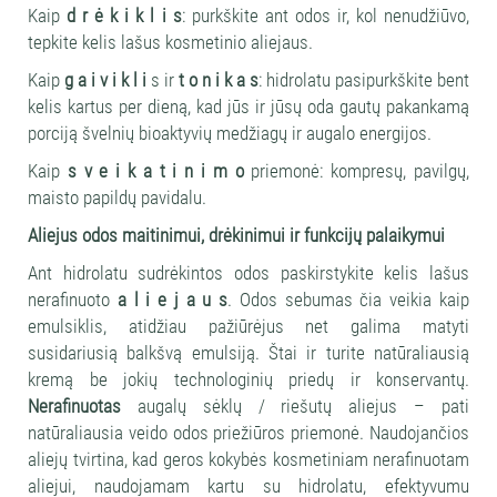
Kaip
d r ė k i k l i s
: purkškite ant odos ir, kol nenudžiūvo,
tepkite kelis lašus kosmetinio aliejaus.
Kaip
g a i v i k l i
s ir
t o n i k a s
: hidrolatu pasipurkškite bent
kelis kartus per dieną, kad jūs ir jūsų oda gautų pakankamą
porciją švelnių bioaktyvių medžiagų ir augalo energijos.
Kaip
s v e i k a t i n i m o
priemonė: kompresų, pavilgų,
maisto papildų pavidalu.
Aliejus odos maitinimui, drėkinimui ir funkcijų palaikymui
Ant hidrolatu sudrėkintos odos paskirstykite kelis lašus
nerafinuoto
a l i e j a u s
. Odos sebumas čia veikia kaip
emulsiklis, atidžiau pažiūrėjus net galima matyti
susidariusią balkšvą emulsiją. Štai ir turite natūraliausią
kremą be jokių technologinių priedų ir konservantų.
Nerafinuotas
augalų sėklų / riešutų aliejus – pati
natūraliausia veido odos priežiūros priemonė. Naudojančios
aliejų tvirtina, kad geros kokybės kosmetiniam nerafinuotam
aliejui, naudojamam kartu su hidrolatu, efektyvumu