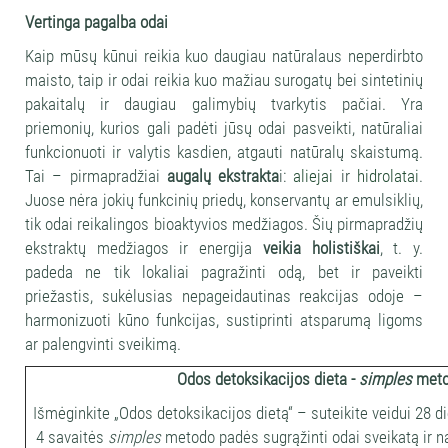
Vertinga pagalba odai
Kaip mūsų kūnui reikia kuo daugiau natūralaus neperdirbto
maisto, taip ir odai reikia kuo mažiau surogatų bei sintetinių
pakaitalų ir daugiau galimybių tvarkytis pačiai. Yra
priemonių, kurios gali padėti jūsų odai pasveikti, natūraliai
funkcionuoti ir valytis kasdien, atgauti natūralų skaistumą.
Tai – pirmapradžiai
augalų ekstrakta
i:
aliejai
ir
hidrolatai
.
Juose nėra jokių funkcinių priedų, konservantų ar emulsiklių,
tik odai reikalingos bioaktyvios medžiagos. Šių pirmapradžių
ekstraktų medžiagos ir energija
veikia holistiškai
, t. y.
padeda ne tik lokaliai pagražinti odą, bet ir paveikti
priežastis, sukėlusias nepageidautinas reakcijas odoje –
harmonizuoti kūno funkcijas, sustiprinti atsparumą ligoms
ar palengvinti sveikimą.
Odos detoksikacijos dieta -
simples
meto
Išmėginkite „Odos detoksikacijos dietą“ – suteikite veidui 28 
4 savaitės
simples
metodo padės sugrąžinti odai sveikatą ir na