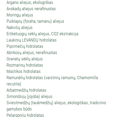
Argano aliejus, ekologiškas
Avokadų aliejus nerafinuotas
Moringų aliejus
Puiklapių (foraha, tamanu) aliejus
Nakvišų aliejus
Erškėtuogių sėklų aliejus, CO2 ekstrakcija
Laukinių LEVANDŲ hidrolatas
Pipirmėčių hidrolatas
Abrikosų aliejus, nerafinuotas
Granatų sėklų aliejus
Rozmarinų hidrolatas
Mastikos hidrolatas
Ramunėlių hidrolatas (vaistinių ramunių, Chamomilla
recutita)
Arbatmedžių hidrolatas
Simondsijų (jojoba) aliejus
Sviestmedžių (taukmedžių) aliejus, ekologiškas, tradicinio
gamybos būdo
Pelargonijų hidrolatas