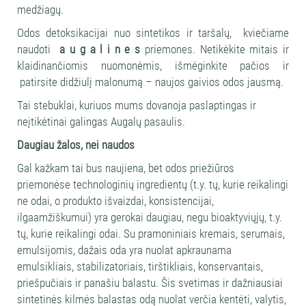
medžiagų.
Odos detoksikacijai nuo sintetikos ir taršalų, kviečiame
naudoti
a u g a l i n e s
priemones. Netikėkite mitais ir
klaidinančiomis nuomonėmis, išmėginkite pačios ir
patirsite didžiulį malonumą – naujos gaivios odos jausmą.
Tai stebuklai, kuriuos mums dovanoja paslaptingas ir
neįtikėtinai galingas Augalų pasaulis.
Daugiau žalos, nei naudos
Gal kažkam tai bus naujiena, bet odos priežiūros
priemonėse technologinių ingredientų (t.y. tų, kurie reikalingi
ne odai, o produkto išvaizdai, konsistencijai,
ilgaamžiškumui) yra gerokai daugiau, negu bioaktyviųjų, t.y.
tų, kurie reikalingi odai. Su pramoniniais kremais, serumais,
emulsijomis, dažais oda yra nuolat apkraunama
emulsikliais, stabilizatoriais, tirštikliais, konservantais,
priešpučiais ir panašiu balastu. Šis svetimas ir dažniausiai
sintetinės kilmės balastas odą nuolat verčia kentėti, valytis,