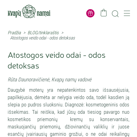
Pradžia
>
BLOG/tinklaraštis
>
Atostogos veido odai - odos detoksas
Atostogos veido odai - odos
detoksas
Rūta Daunoravičienė, Kvapų namų vadovė
Daugybė moterų yra nepatenkintos savo išsausėjusia,
papilkėjusia, dėmėta ar nelygia veido oda, todėl kasdien ją
slepia po pudros sluoksniu. Diagnozė: kosmetogeninis odos
išsekimas. Tai reiškia, kad jūsų oda tiesiog pavargo nuo
kosmetikos priemonių kremų su konservantais,
maskuojančių priemonių, džiovinančių valiklių ir juose
esančių įvairiausių gaminio grožiui, o ne odai reikalingų