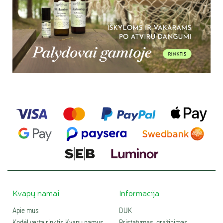
Kvapų namai
Informacija
Apie mus
DUK
Kodėl verta rinktis Kvapų namus
Pristatymas, grąžinimas