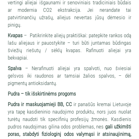
vertingi aliejai išgaunami ir senoviniais tradiciniais būdais
ar modernia CO2 ekstrakcija. Jei nerandate tai
patvirtinančių užrašų, aliejus nevertas jūsų dėmesio ir
pinigų.
Kvapas
– Patikrinkite aliejų praktiškai: patepkite rankos odą
lašu aliejaus ir pauostykite – turi būti juntamas būdingas
šviežių riešutų / sėklų kvapas. Rafinuoti aliejai yra
bekvapiai.
Spalva
– Nerafinuoti aliejai yra spalvoti, nuo šviesiai
gelsvos iki raudonos ar tamsiai žalios spalvos, – dėl
pigmentų antioksidantų.
Pudra – tik išskirtinėms progoms
Pudra ir maskuojamieji BB, CC
ir panašūs kremai Lietuvoje
yra tapę kasdieninio naudojimo produktu, nors juos nuolat
turėtų naudoti tik specifinių profesijų žmonės. Kasdienis
pudros naudojimas gilina odos problemas, nes
gali užkimšti
poras, stabdyti fiziologinį odos valymąsi ir atsinaujinimą,