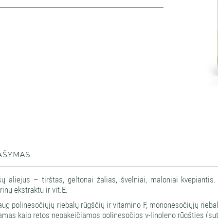
AŠYMAS
ų aliejus – tirštas, geltonai žalias, švelniai, maloniai kvepiantis
inų ekstraktu ir vit.E.
aug polinesočiųjų riebalų rūgščių ir vitamino F, mononesočiųjų riebalų
amas kaip retos nepakeičiamos polinesočios γ-linoleno rūgšties (sutr. 