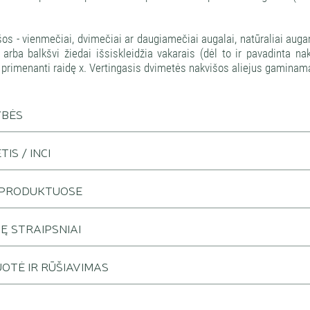
os - vienmečiai, dvimečiai ar daugiamečiai augalai, natūraliai augant
 arba balkšvi žiedai išsiskleidžia vakarais (dėl to ir pavadinta n
 primenanti raidę x. Vertingasis dvimetės nakvišos aliejus gaminama
YBĖS
IS / INCI
 PRODUKTUOSE
JĘ STRAIPSNIAI
OTĖ IR RŪŠIAVIMAS