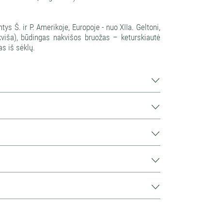
ys Š. ir P. Amerikoje, Europoje - nuo XIIa. Geltoni,
akviša), būdingas nakvišos bruožas – keturskiautė
s iš sėklų.