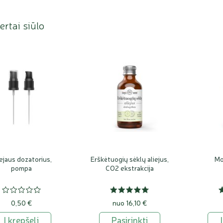
rtai siūlo
ejaus dozatorius,
Erškėtuogių sėklų aliejus,
Mo
pompa
CO2 ekstrakcija
0,50 €
nuo 16,10 €
Į krepšelį
Pasirinkti