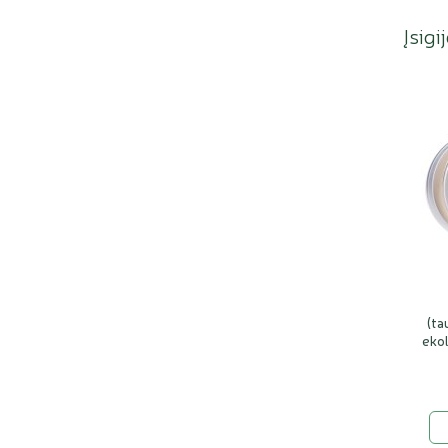
Įsigi
(ta
ekol