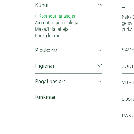
Kūnui
---
Kosmetiniai aliejai
Nakviš
Aromaterapiniai aliejai
gelsvi
Masažiniai aliejai
purka,
Rankų kremai
SAV
Plaukams
Higienai
SUDĖT
Pagal paskirtį
YRA
Rinkiniai
SUSI
PAKU