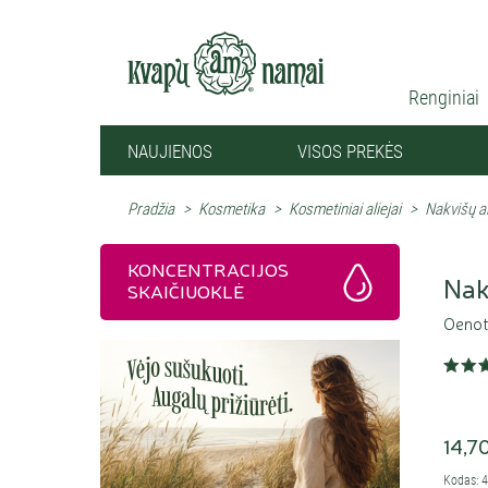
Renginiai
NAUJIENOS
VISOS PREKĖS
Pradžia
>
Kosmetika
>
Kosmetiniai aliejai
>
Nakvišų al
KONCENTRACIJOS
Nak
SKAIČIUOKLĖ
Oenot
14,7
Kodas: 