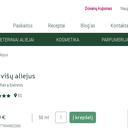
Dovanų kuponas
Nauj
Paskaitos
Receptai
Blog'as
Kontakta
ETERINIAI ALIEJAI
KOSMETIKA
PARFUMERIJ
iejus
višų aliejus
hera biennis
ES
0 €
Į krepšelį
50 ml
4779040822083