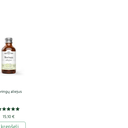
ringų aliejus
15,10 €
Į krepšelį