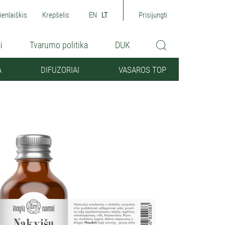
ienlaiškis
Krepšelis
EN
LT
Prisijungti
i
Tvarumo politika
DUK
A
DIFUZORIAI
VASAROS TOP