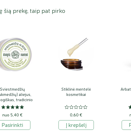
ję šią prekę, taip pat pirko
Sviestmedžių
Stiklinė mentelė
Arbat
ukmedžių) aliejus,
kosmetikai
ogiškas, tradicinio
gamybos būdo
nuo 5,40 €
0,60 €
Pasirinkti
Į krepšelį