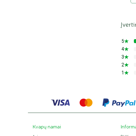
Įvert
5
4
3
2
1
Kvapų namai
Inform