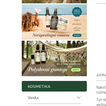
APR
KOSMETIKA
Nakviš
rozmar
Veidui
Turi d
vertin