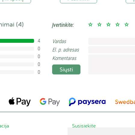
inimai (
4
)
Įvertinkite:
4
Vardas
100%
0
El. p. adresas
0%
0
0%
Komentaras
0
0%
Siųsti
0
0%
acija
Susisiekite