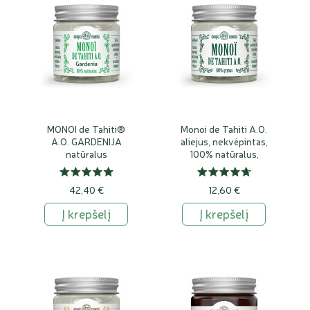
MONOI de Tahiti®
Monoi de Tahiti A.O.
A.O. GARDENIJA
aliejus, nekvėpintas,
natūralus
100% natūralus,
aromatizuotas aliejus
grynas
42,40 €
12,60 €
Į krepšelį
Į krepšelį