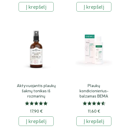
Į krepšelį
Į krepšelį
Aktyvuojantis plaukų
Plaukų
šaknų tonikas iš
kondicionierius-
rozmarinų
balzamas BEMA
17,90 €
11,60 €
Į krepšelį
Į krepšelį