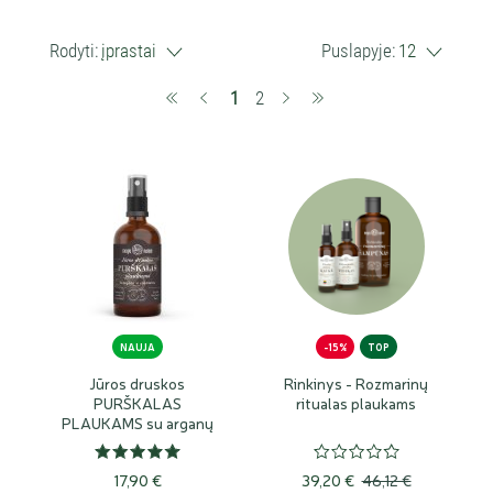
Rodyti:
įprastai
Puslapyje:
12
(current)
1
2
NAUJA
-15%
TOP
Jūros druskos
Rinkinys - Rozmarinų
PURŠKALAS
ritualas plaukams
PLAUKAMS su arganų
ir rozmarinų aliejais
17,90 €
39,20 €
46,12 €