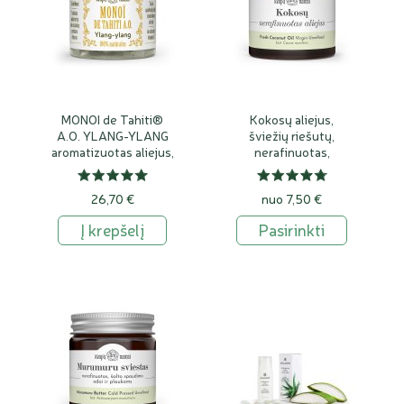
MONOI de Tahiti®
Kokosų aliejus,
A.O. YLANG-YLANG
šviežių riešutų,
aromatizuotas aliejus,
nerafinuotas,
100% natūralus
ekologiškas
26,70 €
nuo 7,50 €
Į krepšelį
Pasirinkti