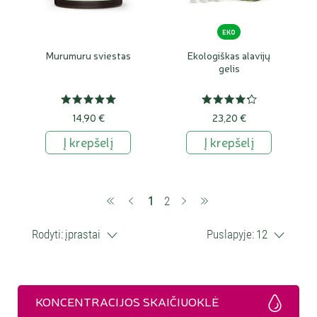
EKO
Murumuru sviestas
Ekologiškas alavijų
gelis
14,90 €
23,20 €
Į krepšelį
Į krepšelį
(current)
1
2
Rodyti:
įprastai
Puslapyje:
12
KONCENTRACIJOS SKAIČIUOKLĖ