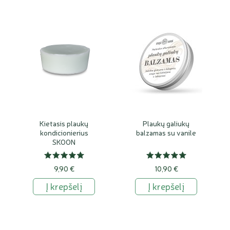
Kietasis plaukų
Plaukų galiukų
kondicionierius
balzamas su vanile
SKOON
hypoallergenic, 60 g.
9,90 €
10,90 €
Į krepšelį
Į krepšelį