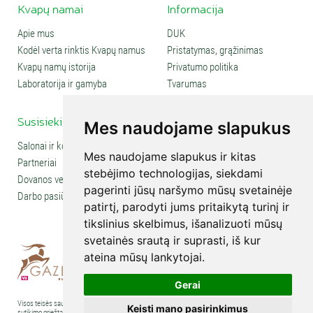
Kvapų namai
Informacija
Apie mus
DUK
Kodėl verta rinktis Kvapų namus
Pristatymas, grąžinimas
Kvapų namų istorija
Privatumo politika
Laboratorija ir gamyba
Tvarumas
Susisiekite
Social media
Mes naudojame slapukus
Salonai ir kontaktai
Mes naudojame slapukus ir kitas
Partneriai
stebėjimo technologijas, siekdami
Dovanos verslui
pagerinti jūsų naršymo mūsų svetainėje
Darbo pasiūlymai
patirtį, parodyti jums pritaikytą turinį ir
tikslinius skelbimus, išanalizuoti mūsų
svetainės srautą ir suprasti, iš kur
ateina mūsų lankytojai.
Gerai
Visos teisės saugomos © 2007-2026 UAB „Kvapų namai“. Kopijuoti tekstus, nuotraukas ir kt. be
Keisti mano pasirinkimus
sutikimo griežtai draudžiama. Visa informacija publikuojama pažintiniais ir švietimo tikslais. Norint