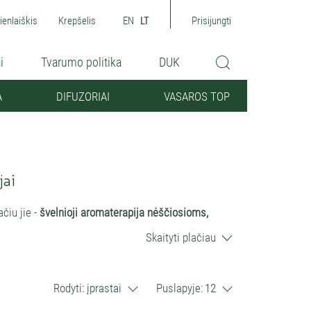
ienlaiškis
Krepšelis
EN
LT
Prisijungti
i
Tvarumo politika
DUK
A
DIFUZORIAI
VASAROS TOP
jai
ačiu jie -
švelnioji aromaterapija nėščiosioms,
Skaityti plačiau
tiliatas, kuris lieka po distiliavimo atskyrus
. Hidrolatai yra itin efektyvūs tonikai, prausikliai ir
utiesi it glostomas raminamos rytinės augalo rasos.
Rodyti:
įprastai
Puslapyje:
12
imo būdu gautas aromatinis vanduo. Kitokiais būdais