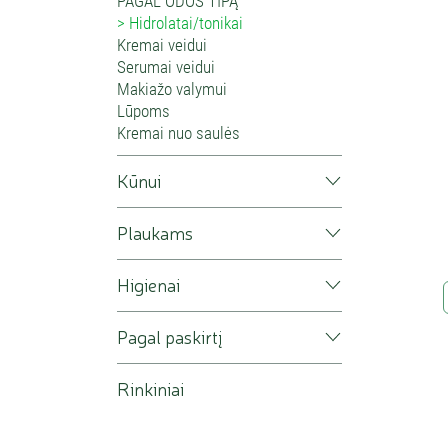
PAGAL ODOS TIPĄ
Hidrolatai/tonikai
Hidrolat
Kremai veidui
eterinio
Serumai veidui
alterna
Makiažo valymui
perimti 
Lūpoms
Kremai nuo saulės
pat sud
Kvapas
Kūnui
aliejau
Rūgštus
Plaukams
kasdien
kamuoja
Higienai
Kaip 
Pagal paskirtį
Hidrolat
Rinkiniai
p
p