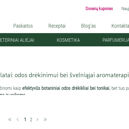
Dovanų kuponas
Nauj
Paskaitos
Receptai
Blog'as
Kontakta
ETERINIAI ALIEJAI
KOSMETIKA
PARFUMERIJ
latai: odos drėkinimui bei švelniąjai aromaterapi
 žinomi kaip
efektyvūs botaniniai odos drėkikliai bei tonikai
, bet tuo p
ms ir vaikams.
tu vadinamas kvapus vandeninis aromatinių vaistažolių ekstraktas - dis
aliejų. Mes, natūralistai, odos priežiūros neįsivaizduojame be hidrolatų
iai, kartu veikia ir kaip švelni aromaterapija. Hidrolato dulksnoje ja
(current)
1
2
SO standartą hidrolatu vadinamas tik vandens ir/arba garų distiliav