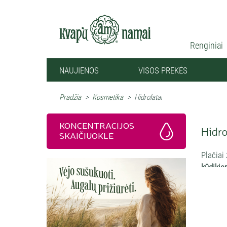
Renginiai
NAUJIENOS
VISOS PREKĖS
Pradžia
>
Kosmetika
>
Hidrolatai
KONCENTRACIJOS
Hidro
SKAIČIUOKLĖ
Plačiai
kūdikia
Hidrola
eterinį 
gaivikl
Pagal I