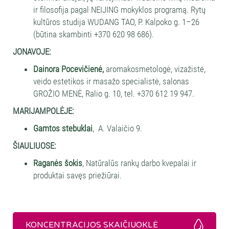
ir filosofija pagal NEIJING mokyklos programą. Rytų
kultūros studija WUDANG TAO, P. Kalpoko g. 1–26
(būtina skambinti +370 620 98 686).
JONAVOJE:
Dainora Pocevičienė
,
aromakosmetologė, vizažistė,
veido estetikos ir masažo specialistė, salonas
GROŽIO MENĖ, Ralio g. 10, tel. +370 612 19 947.
MARIJAMPOLĖJE:
Gamtos stebuklai
, A. Valaičio 9.
ŠIAULIUOSE:
Raganės šokis
, Natūralūs rankų darbo kvepalai ir
produktai savęs priežiūrai.
KONCENTRACIJOS SKAIČIUOKLĖ