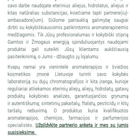
savo darbe naudojate eterinius aliejus, hidrolatus, aliejus ir
kitas natūralias substancijas, kviečiame tapti partnere(iu)-
ambasadore(ium). Siūlome patrauklią galimybę saugiai
dirbti su kokybiškiausiomis patikrintomis aromaterapinėmis
medžiagomis. Tik Jūsų profesionalumas ir kokybiški stiprią
Gamtos ir Žmogaus energiją spinduliuojantys naudojami
produktai gali suteikti Jūsų klientams aukščiausią
pasitenkinimą, o Jums - džiaugtis jų lojalumu.
Kvapų namai yra vienintelė aromaterapijos ir šviežios
kosmetikos įmonė LIetuvoje turinti savo kokybės
laboratoriją su dujų chromatografijos ir kita įranga, kurioje
reguliariai atliekamos eterinių aliejų, aliejų, hidrolatų, gatavų
produktų kokybinės analizės, garantuojančios grynumą
ir autentiškumą; sintetinių pakaitalų, ftalatų, pesticidų ir kitų
taršalų nebuvimą. O produktus kuria kvalifikuotos
aromaterapijos, chemijos, farmacijos ir parfumerijos
specialistės.
Užpildykite partnerio anketą ir mes su jumis
susisieksime
.