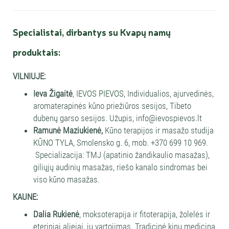
Specialistai, dirbantys su Kvapų namų
produktais:
VILNIUJE:
Ieva Žigaitė
,
IEVOS PIEVOS,
Individualios, ajurvedinės,
aromaterapinės kūno priežiūros sesijos, Tibeto
dubenų garso sesijos. Užupis, info@ievospievos.lt
Ramunė Maziukienė,
Kūno terapijos ir masažo studija
KŪNO TYLA
, Smolensko g. 6, mob. +370 699 10 969.
Specializacija: TMJ (apatinio žandikaulio masažas),
giliųjų audinių masažas, riešo kanalo sindromas bei
viso kūno masažas.
KAUNE:
Dalia Rukienė
, moksoterapija ir fitoterapija, žolelės ir
eteriniai aliejai, jų vartojimas. Tradicinė kinų medicina