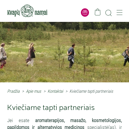
Pradžia
>
Apie mus
>
Kontaktai
>
Kviečiame tapti partneriais
Kviečiame tapti partneriais
Jei esate
aromaterapijos, masažo, kosmetologijos,
papildomos ir alternatyvios medicinos
specialistė(as), ir