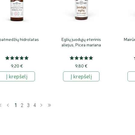
batmedžių hidrolatas
Eglių juodųjų eterinis
Mairūn
aliejus, Picea mariana
9,20 €
9,80 €
Į krepšelį
Į krepšelį
(current)
1
2
3
4