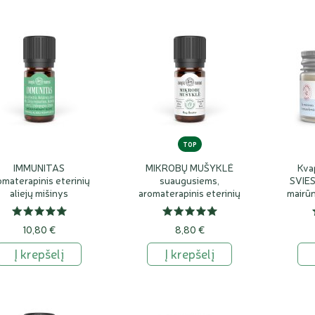
aip
panosės sviestas
, pravers kasdienėje priežiūroje.
TOP
IMMUNITAS
MIKROBŲ MUŠYKLĖ
Kva
omaterapinis eterinių
suaugusiems,
SVIES
aliejų mišinys
aromaterapinis eterinių
mairūn
aliejų mišinys
10,80 €
8,80 €
Į krepšelį
Į krepšelį