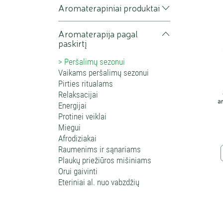
Aromaterapiniai produktai
Aromaterapija pagal
paskirtį
Peršalimų sezonui
Vaikams peršalimų sezonui
Pirties ritualams
Relaksacijai
a
Energijai
Protinei veiklai
Miegui
Afrodiziakai
Raumenims ir sąnariams
Plaukų priežiūros mišiniams
Orui gaivinti
Eteriniai al. nuo vabzdžių