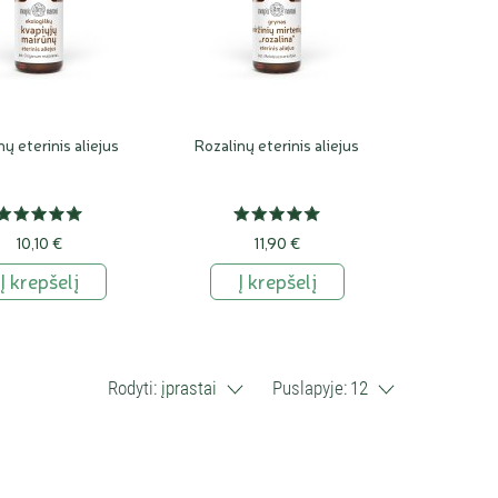
ų eterinis aliejus
Rozalinų eterinis aliejus
10,10 €
11,90 €
Į krepšelį
Į krepšelį
Rodyti:
įprastai
Puslapyje:
12