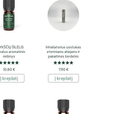
KŠČIŲ ŠILELIS
Inhaliatorius uostukas
ralus aromatinis
eteriniams aliejams ir
mišinys
pakaitinės šerdelės
10,80 €
7,90 €
Į krepšelį
Į krepšelį