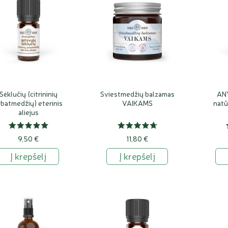
Sėklučių (citrininių
Sviestmedžių balzamas
ANY
rbatmedžių) eterinis
VAIKAMS
natū
aliejus
9,50 €
11,80 €
Į krepšelį
Į krepšelį