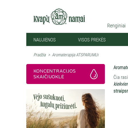
Renginiai
NAUJIENOS
VISOS PREKĖS
Pradžia
>
Aromaterapija ATSPARUMUI
Aromate
KONCENTRACIJOS
SKAIČIUOKLĖ
Čia ras
kiekvie
straips
Aromati
molekulė
pievų ir
Tinka i