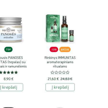
TOP
-13%
AKCIJA
pusis PANOSĖS
Rinkinys IMMUNITAS
TAS (tepalas) su
aromaterapiniams
ais ir ramunėlėmis
ritualams
8,90 €
21,60 €
24,83 €
Į krepšelį
Į krepšelį