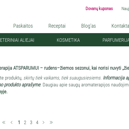
Dovanų kuponas
Nauj
Paskaitos
Receptai
Blog'as
Kontakta
ETERINIAI ALIEJAI
KOSMETIKA
PARFUMERIJ
rapija ATSPARUMUI – rudens–žiemos sezonui, kai norisi nuvyti „ži
ite produktų,
skirtų tiek vaikams, tiek suaugusiesiems
.
Informacija ap
no produkto aprašyme
. Daugiau apie saugų aromaterapijos naudoji
nyje.
nių augalų ekstraktų – eterinių aliejų ir hidrolatų – kvapai malonia
mis, padedančiomis kurti jaukią, ramią ir biologiškai palankią aplinką
 sodų pojūčio.
(current)
1
2
3
4
nhaliacijoms, patalpų oro atgaivinimui, pirtims ir vonioms.
O jei "žie