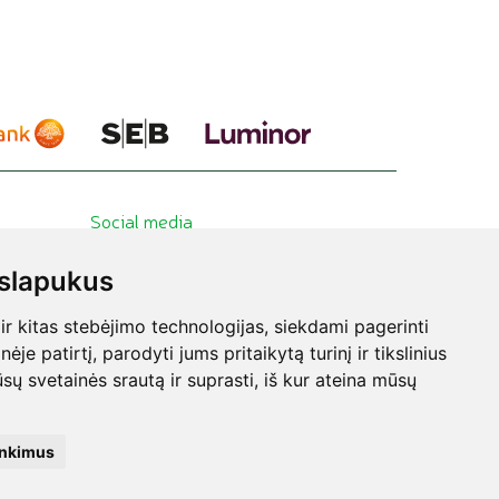
Social media
slapukus
 kitas stebėjimo technologijas, siekdami pagerinti
e patirtį, parodyti jums pritaikytą turinį ir tikslinius
sų svetainės srautą ir suprasti, iš kur ateina mūsų
 Visa informacija publikuojama pažintiniais ir švietimo tikslais. Norint minimus
inkimus