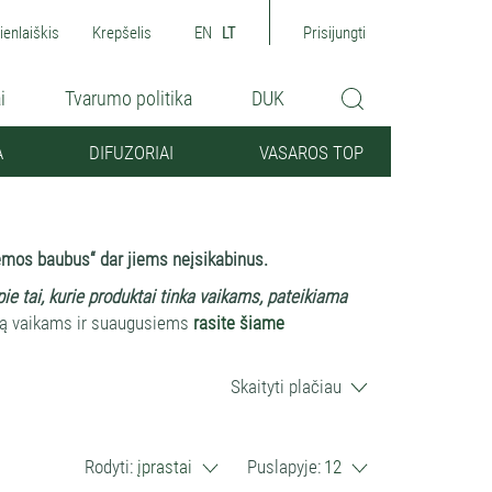
ienlaiškis
Krepšelis
EN
LT
Prisijungti
i
Tvarumo politika
DUK
A
DIFUZORIAI
VASAROS TOP
emos baubus“ dar jiems neįsikabinus.
ie tai,
kurie produktai tinka vaikams, pateikiama
mą vaikams ir suaugusiems
rasite šiame
i pakvėpina namus ir pripildo juos gamtiškomis
Skaityti plačiau
. Net ir mieste jie leidžia patirti dalelę miškų,
Rodyti:
įprastai
Puslapyje:
12
mos baubai "jau užklupo, aromaterapiniai produktai,