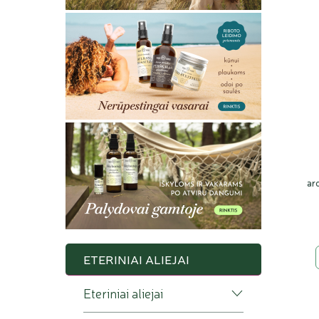
tokie k
ar
ETERINIAI ALIEJAI
Eteriniai aliejai