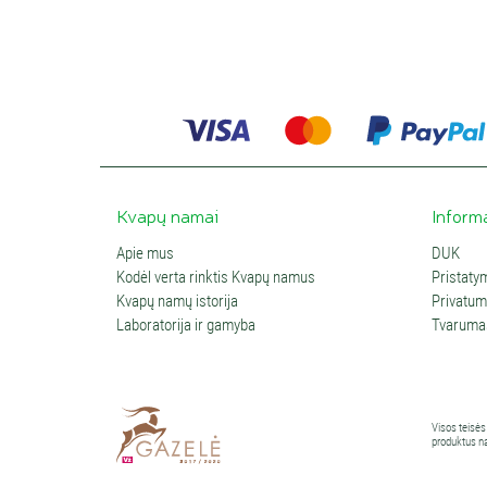
Kvapų namai
Inform
Apie mus
DUK
Kodėl verta rinktis Kvapų namus
Pristaty
Kvapų namų istorija
Privatumo
Laboratorija ir gamyba
Tvaruma
Visos teisės
produktus na