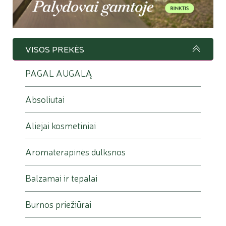
hidrolatas arba tonikas, serumas ir kremas. Augalinis
aliejus gali užbaigti vakaro rutiną, o ryte paskutinis žingsnis
turėtų būti apsauga nuo saulės.
VISOS PREKĖS
Kuo skiriasi veido kremas ir serumas?
PAGAL AUGALĄ
Serumas paprastai yra lengvesnės tekstūros ir skirtas
konkrečiam odos poreikiui. Kremas padeda palaikyti
Absoliutai
drėgmę, suteikia komforto ir dažniausiai užbaigia pagrindinę
priežiūros rutiną. Šias priemones galima naudoti kartu.
Aliejai kosmetiniai
Kaip naudoti augalinį aliejų veidui?
Aromaterapinės dulksnos
Keliais lašais aliejaus patepkite švarią, vandeniu arba
hidrolatu sudrėkintą odą. Pradėkite nuo nedidelio kiekio ir
Balzamai ir tepalai
stebėkite odos reakciją. Aliejų galima naudoti vieną arba
derinti su kremu.
Burnos priežiūrai
Ar natūralios veido priežiūros priemonės