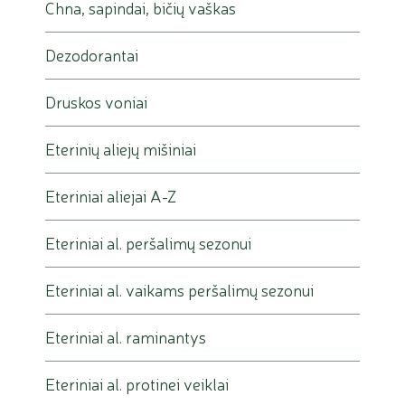
Chna, sapindai, bičių vaškas
tinka jautriai odai?
Dezodorantai
Ne visada. Natūralūs ekstraktai, eteriniai aliejai ir kvapiosios
medžiagos taip pat gali dirginti ar sukelti nepageidaujamą
Druskos voniai
reakciją. Jautriai odai priemones reikėtų rinktis ypač atidžiai
ir iš pradžių atlikti toleravimo testą.
Eterinių aliejų mišiniai
Eteriniai aliejai A-Z
Eteriniai al. peršalimų sezonui
Eteriniai al. vaikams peršalimų sezonui
Eteriniai al. raminantys
Eteriniai al. protinei veiklai