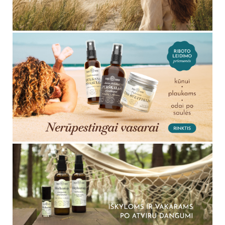
pirmiausia išbandyti nedideliame odos plote. Priemones
laikykite taip, kaip nurodyta ant pakuotės, saugokite nuo
tiesioginės saulės ir nenaudokite pasibaigus jų galiojimo
laikui.
Dažniausiai užduodami klausimai
Kokios priemonės reikalingos kasdienei
veido priežiūrai?
Paprastos kasdienės rutinos pagrindą sudaro švelni valymo
priemonė, odai tinkamas drėkinamasis kremas ir SPF dieną.
Hidrolatas, serumas ar augalinis aliejus gali būti naudojami
atsižvelgiant į odos poreikius.
Kokia tvarka naudoti veido priežiūros
priemones?
Dažniausiai pirmiausia oda nuvaloma, tada naudojamas