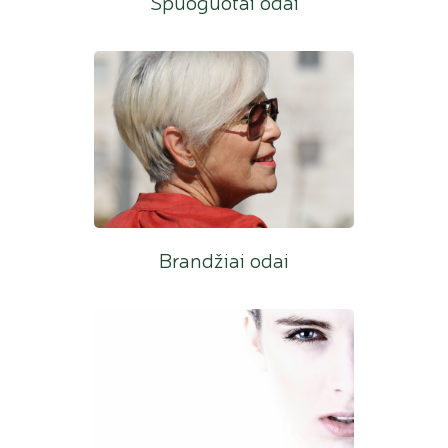
Spuoguotai odai
Brandžiai odai