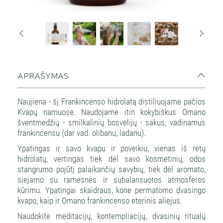
namai
APRAŠYMAS
Naujiena - šį Frankincenso hidrolatą distiliuojame pačios
Kvapų namuose. Naudojame itin kokybiškus Omano
šventmedžių - smilkalinių bosvelijų - sakus, vadinamus
frankincensu (dar vad. olibanu, ladanu).
Ypatingas ir savo kvapu ir poveikiu, vienas iš retų
hidrolatų, vertingas tiek dėl savo kosmetinių, odos
stangrumo pojūtį palaikančių savybių, tiek dėl aromato,
siejamo su ramesnės ir subalansuotos atmosferos
kūrimu. Ypatingai skaidraus, kone permatomo dvasingo
kvapo, kaip ir Omano frankincenso eterinis aliejus.
Naudokite meditacijų, kontempliacijų, dvasinių ritualų