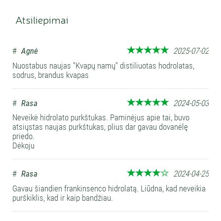
Atsiliepimai
#
Agnė
2025-07-02
Nuostabus naujas "Kvapų namų" distiliuotas hodrolatas,
sodrus, brandus kvapas
#
Rasa
2024-05-03
Neveikė hidrolato purkštukas. Paminėjus apie tai, buvo
atsiųstas naujas purkštukas, plius dar gavau dovanėlę
priedo.
Dėkoju
#
Rasa
2024-04-25
Gavau šiandien frankinsenco hidrolatą. Liūdna, kad neveikia
purškiklis, kad ir kaip bandžiau.