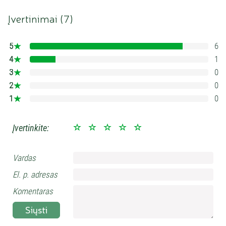
Įvertinimai (
7
)
5
6
85.714285714286%
4
1
14.285714285714%
3
0
0%
2
0
0%
1
0
0%
Įvertinkite:
Vardas
El. p. adresas
Komentaras
Siųsti