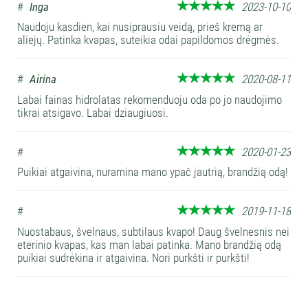
#
Inga
2023-10-10
Naudoju kasdien, kai nusiprausiu veidą, prieš kremą ar
aliejų. Patinka kvapas, suteikia odai papildomos drėgmės.
#
Airina
2020-08-11
Labai fainas hidrolatas rekomenduoju oda po jo naudojimo
tikrai atsigavo. Labai dziaugiuosi.
#
2020-01-23
Puikiai atgaivina, nuramina mano ypač jautrią, brandžią odą!
#
2019-11-18
Nuostabaus, švelnaus, subtilaus kvapo! Daug švelnesnis nei
eterinio kvapas, kas man labai patinka. Mano brandžią odą
puikiai sudrėkina ir atgaivina. Nori purkšti ir purkšti!