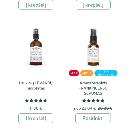
Į krepšelį
Į krepšelį
TIK
-20%
AKCIJA
INTERNETE
Laukinių LEVANDŲ
Aromaterapinis
hidrolatas
FRANKINCENSO
SERUMAS
11,80 €
nuo
23,04 €
28,80 €
Į krepšelį
Pasirinkti