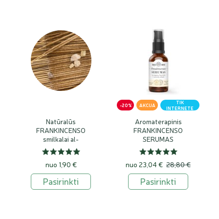
TIK
-20%
AKCIJA
INTERNETE
Natūralūs
Aromaterapinis
FRANKINCENSO
FRANKINCENSO
smilkalai al-
SERUMAS
lubān'Umān
nuo 1,90 €
nuo
23,04 €
28,80 €
Pasirinkti
Pasirinkti