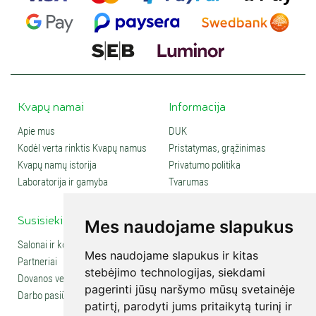
Kvapų namai
Informacija
Apie mus
DUK
Kodėl verta rinktis Kvapų namus
Pristatymas, grąžinimas
Kvapų namų istorija
Privatumo politika
Laboratorija ir gamyba
Tvarumas
Susisiekite
Social media
Mes naudojame slapukus
Salonai ir kontaktai
Mes naudojame slapukus ir kitas
Partneriai
stebėjimo technologijas, siekdami
Dovanos verslui
pagerinti jūsų naršymo mūsų svetainėje
Darbo pasiūlymai
patirtį, parodyti jums pritaikytą turinį ir