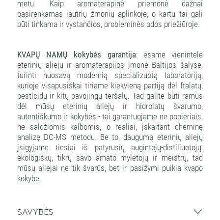
metu. Kaip aromaterapinė priemonė dažnai
pasirenkamas jautrių žmonių aplinkoje, o kartu tai gali
būti tinkama ir vystančios, probleminės odos priežiūroje.
KVAPŲ NAMŲ kokybės garantija
: esame vienintelė
eterinių aliejų ir aromaterapijos įmonė Baltijos šalyse,
turinti nuosavą modernią specializuotą laboratoriją,
kurioje visapusiškai tiriame kiekvieną partiją dėl ftalatų,
pesticidų ir kitų pavojingų teršalų. Tad galite būti ramūs
dėl mūsų eterinių aliejų ir hidrolatų švarumo,
autentiškumo ir kokybės - tai garantuojame ne popieriais,
ne saldžiomis kalbomis, o realiai, įskaitant cheminę
analizę DC-MS metodu. Be to, daugumą eterinių aliejų
įsigyjame tiesiai iš patyrusių augintojų-distiliuotojų,
ekologiškų, tikrų savo amato mylėtojų ir meistrų, tad
mūsų aliejai ne tik švarūs, bet ir pasižymi puikia kvapo
kokybe.
SAVYBĖS