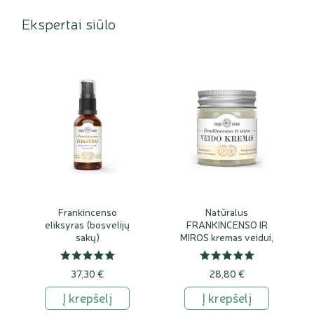
Ekspertai siūlo
Frankincenso
Natūralus
eliksyras (bosvelijų
FRANKINCENSO IR
sakų)
MIROS kremas veidui,
su bičių vašku
37,30 €
28,80 €
Į krepšelį
Į krepšelį