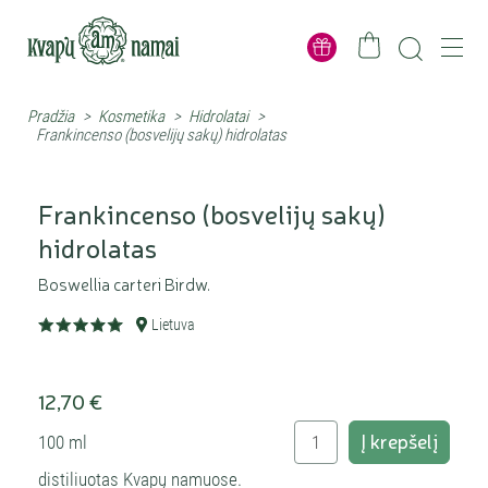
Pradžia
>
Kosmetika
>
Hidrolatai
>
Frankincenso (bosvelijų sakų) hidrolatas
Frankincenso (bosvelijų sakų)
hidrolatas
Boswellia carteri Birdw.
Lietuva
12,70 €
Į krepšelį
100 ml
distiliuotas Kvapų namuose.