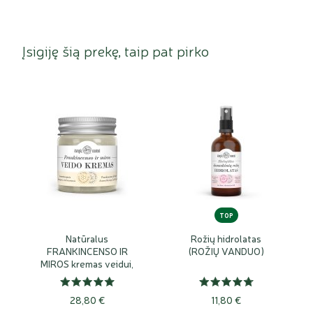
Įsigiję šią prekę, taip pat pirko
TOP
Natūralus
Rožių hidrolatas
FRANKINCENSO IR
(ROŽIŲ VANDUO)
MIROS kremas veidui,
su bičių vašku
28,80 €
11,80 €