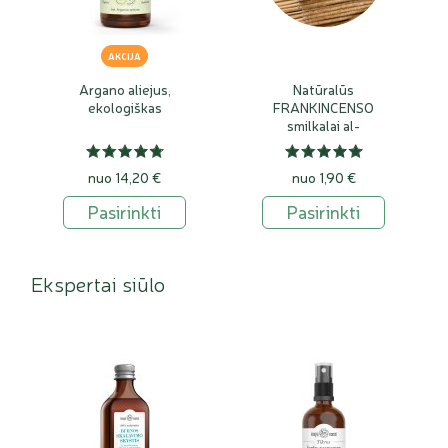
AKCIJA
Argano aliejus,
Natūralūs
ekologiškas
FRANKINCENSO
smilkalai al-
lubān'Umān
nuo 14,20 €
nuo 1,90 €
Pasirinkti
Pasirinkti
Ekspertai siūlo