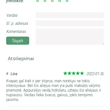
Įvertinkite:
Vardas
El. p. adresas
Komentaras
Siųsti
Atsiliepimai
#
Lina
2022-01-30
Kvapas gal kiek ir per stiprus, man norėtųsi ne tokio
intensyvaus. Bet šis aliejus man yra puiki makiažo valymo
priemonė. Apipurskys veidą hidrolatu, užtepu šio aliejaus ir
nuprausiu. Veidas lieka švarus, gaivus, jokio tempimo
jausmo.