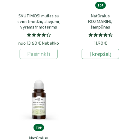
TOP
SKUTIMOSI muilas su
Natūralus
sviestmedžių aliejumi,
ROZMARINŲ
vyrams ir moterims
šampūnas
nuo 13,60 €
Nebeliko
11,90 €
Pasirinkti
Į krepšelį
TOP
Natūralus