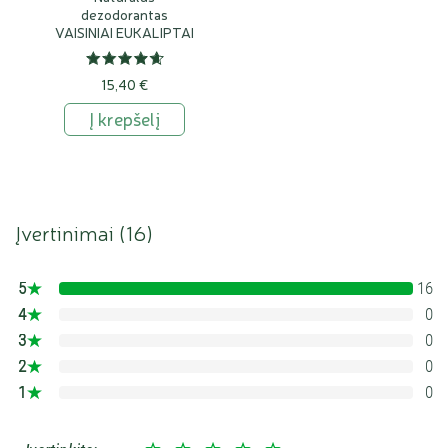
dezodorantas
VAISINIAI EUKALIPTAI
15,40 €
Į krepšelį
Įvertinimai (
16
)
5
16
100%
4
0
0%
3
0
0%
2
0
0%
1
0
0%