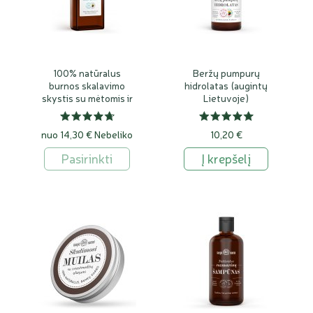
100% natūralus
Beržų pumpurų
burnos skalavimo
hidrolatas (augintų
skystis su mėtomis ir
Lietuvoje)
mastika
nuo 14,30 €
Nebeliko
10,20 €
Pasirinkti
Į krepšelį