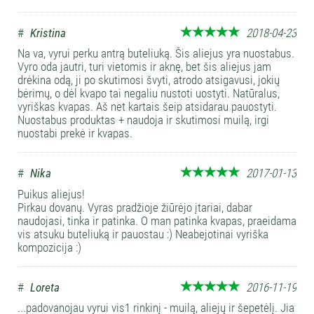
#
Kristina
2018-04-23
Na va, vyrui perku antrą buteliuką. Šis aliejus yra nuostabus.
Vyro oda jautri, turi vietomis ir aknę, bet šis aliejus jam
drėkina odą, ji po skutimosi švyti, atrodo atsigavusi, jokių
bėrimų, o dėl kvapo tai negaliu nustoti uostyti. Natūralus,
vyriškas kvapas. Aš net kartais šeip atsidarau pauostyti.
Nuostabus produktas + naudoja ir skutimosi muilą, irgi
nuostabi prekė ir kvapas.
#
Nika
2017-01-13
Puikus aliejus!
Pirkau dovanų. Vyras pradžioje žiūrėjo įtariai, dabar
naudojasi, tinka ir patinka. O man patinka kvapas, praeidama
vis atsuku buteliuką ir pauostau :) Neabejotinai vyriška
kompozicija :)
#
Loreta
2016-11-19
...padovanojau vyrui vis1 rinkinį - muilą, aliejų ir šepetėlį. Jia