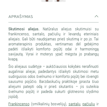
APRAŠYMAS
Skutimosi aliejus.
Natūralus aliejus skutimuisi su
frankincenso, santalo, pačiulių ir levandų eteriniais
aliejais. Gali būti naudojamas prieš skutimą ir po jo. Tai
aromaterapinis produktas, vertinamas dėl gebėjimo
padėti išlaikyti komforto pojūtį odai ir harmoningą
savijautą. Vyrai ir moterys ypač mėgsta jo prabangų
kvapą.
Šio aliejaus sudėtyje – aukščiausios kokybės nerafinuoti
augaliniai aliejai, padedantys išlaikyti skutimosi metu
sudirgusios odos švelnumo ir komforto pojūtį bei išvengti
sausumo pojūčio. Barzdaskučių praktikoje įprasta šiuo
aliejumi patepti odą ir prieš skutantis – jis suteikia
švelnumo pojūtį ir padeda sukurti glotnesnio slydimo
įspūdį.
Frankincenso
(smilkalinių bosvelijų),
santalų
,
pačiulių
ir