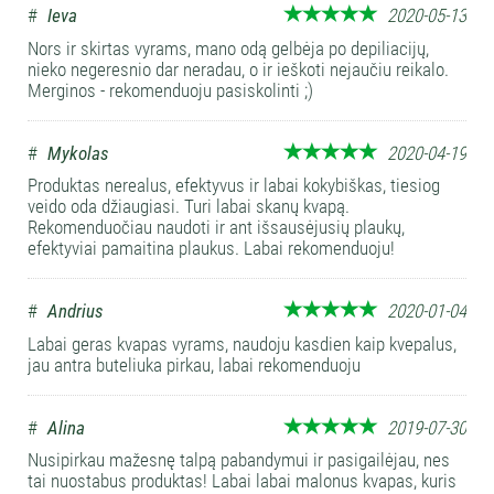
#
Ieva
2020-05-13
Nors ir skirtas vyrams, mano odą gelbėja po depiliacijų,
nieko negeresnio dar neradau, o ir ieškoti nejaučiu reikalo.
Merginos - rekomenduoju pasiskolinti ;)
#
Mykolas
2020-04-19
Produktas nerealus, efektyvus ir labai kokybiškas, tiesiog
veido oda džiaugiasi. Turi labai skanų kvapą.
Rekomenduočiau naudoti ir ant išsausėjusių plaukų,
efektyviai pamaitina plaukus. Labai rekomenduoju!
#
Andrius
2020-01-04
Labai geras kvapas vyrams, naudoju kasdien kaip kvepalus,
jau antra buteliuka pirkau, labai rekomenduoju
#
Alina
2019-07-30
Nusipirkau mažesnę talpą pabandymui ir pasigailėjau, nes
tai nuostabus produktas! Labai labai malonus kvapas, kuris