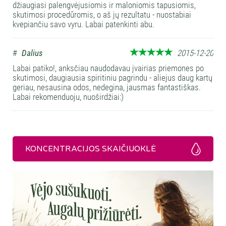
džiaugiasi palengvėjusiomis ir maloniomis tapusiomis,
skutimosi procedūromis, o aš jų rezultatu - nuostabiai
kvepiančiu savo vyru. Labai patenkinti abu.
#
Dalius
2015-12-20
Labai patiko!, anksčiau naudodavau įvairias priemones po
skutimosi, daugiausia spiritiniu pagrindu - aliejus daug kartų
geriau, nesausina odos, nedegina, jausmas fantastiškas.
Labai rekomenduoju, nuoširdžiai:)
KONCENTRACIJOS SKAIČIUOKLĖ