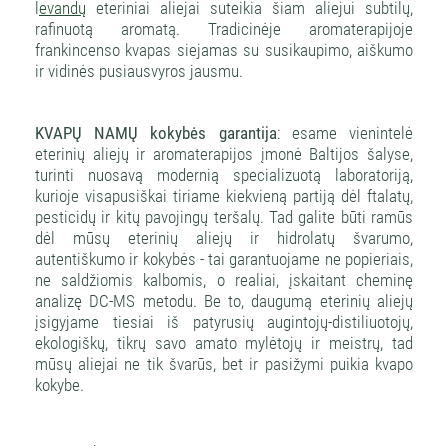
l
evandų
eteriniai aliejai suteikia šiam aliejui subtilų,
rafinuotą aromatą. Tradicinėje aromaterapijoje
frankincenso kvapas siejamas su susikaupimo, aiškumo
ir vidinės pusiausvyros jausmu.
KVAPŲ NAMŲ kokybės garantija
: esame vienintelė
eterinių aliejų ir aromaterapijos įmonė Baltijos šalyse,
turinti nuosavą modernią specializuotą laboratoriją,
kurioje visapusiškai tiriame kiekvieną partiją dėl ftalatų,
pesticidų ir kitų pavojingų teršalų. Tad galite būti ramūs
dėl mūsų eterinių aliejų ir hidrolatų švarumo,
autentiškumo ir kokybės - tai garantuojame ne popieriais,
ne saldžiomis kalbomis, o realiai, įskaitant cheminę
analizę DC-MS metodu. Be to, daugumą eterinių aliejų
įsigyjame tiesiai iš patyrusių augintojų-distiliuotojų,
ekologiškų, tikrų savo amato mylėtojų ir meistrų, tad
mūsų aliejai ne tik švarūs, bet ir pasižymi puikia kvapo
kokybe.