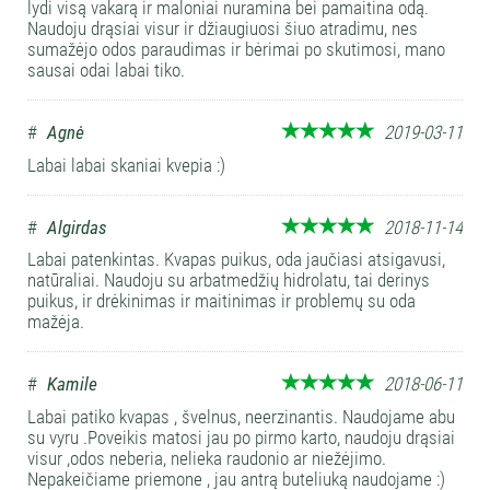
lydi visą vakarą ir maloniai nuramina bei pamaitina odą.
Naudoju drąsiai visur ir džiaugiuosi šiuo atradimu, nes
sumažėjo odos paraudimas ir bėrimai po skutimosi, mano
sausai odai labai tiko.
#
Agnė
2019-03-11
Labai labai skaniai kvepia :)
#
Algirdas
2018-11-14
Labai patenkintas. Kvapas puikus, oda jaučiasi atsigavusi,
natūraliai. Naudoju su arbatmedžių hidrolatu, tai derinys
puikus, ir drėkinimas ir maitinimas ir problemų su oda
mažėja.
#
Kamile
2018-06-11
Labai patiko kvapas , švelnus, neerzinantis. Naudojame abu
su vyru .Poveikis matosi jau po pirmo karto, naudoju drąsiai
visur ,odos neberia, nelieka raudonio ar niežėjimo.
Nepakeičiame priemone , jau antrą buteliuką naudojame :)