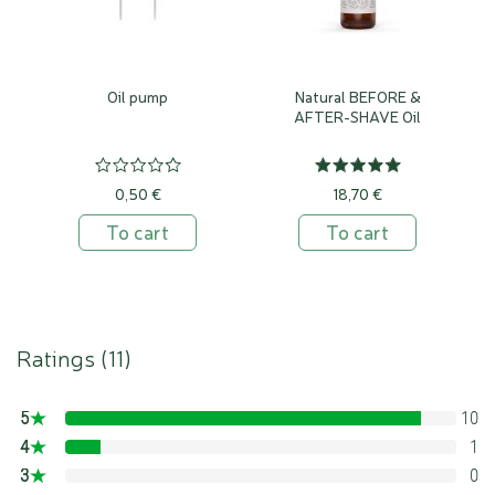
Oil pump
Natural BEFORE &
AFTER-SHAVE Oil
0,50 €
18,70 €
To cart
To cart
Ratings (
11
)
5
10
90.909090909091%
4
1
9.0909090909091%
3
0
0%