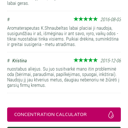
labai geras.
#
2016-08-03
Aromaterapeutas K.Shnaubeltas labai placiai ji naudoja,
susigundžiau ir aš, išmėginau ir ant savo, vyro, vaikų odos -
tikrai nuostabiai tinka visiems. Puikiai drėkina, suminkština
ir greitai susigeria - metu atradimas.
#
Kristina
2015-12-08
nuostabus aliejus. Su juo susitvarkė mano itin probleminė
oda (bėrimai, paraudimai, papilkėjimas, spuogai, inkštirai).
Naudoju jį jau ktverius metus, daugiau nebenoriu nė žiūrėti į
garsių firmų kremus.
CONCENTRATION CALCULATOR