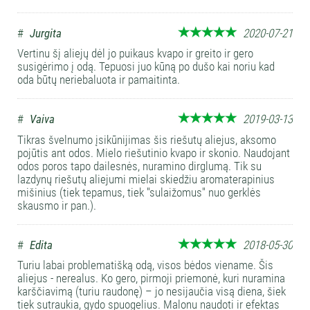
#
Jurgita
2020-07-21
Vertinu šį aliejų dėl jo puikaus kvapo ir greito ir gero
susigėrimo į odą. Tepuosi juo kūną po dušo kai noriu kad
oda būtų neriebaluota ir pamaitinta.
#
Vaiva
2019-03-13
Tikras švelnumo įsikūnijimas šis riešutų aliejus, aksomo
pojūtis ant odos. Mielo riešutinio kvapo ir skonio. Naudojant
odos poros tapo dailesnės, nuramino dirglumą. Tik su
lazdynų riešutų aliejumi mielai skiedžiu aromaterapinius
mišinius (tiek tepamus, tiek ''sulaižomus'' nuo gerklės
skausmo ir pan.).
#
Edita
2018-05-30
Turiu labai problematišką odą, visos bėdos viename. Šis
aliejus - nerealus. Ko gero, pirmoji priemonė, kuri nuramina
karščiavimą (turiu raudonę) – jo nesijaučia visą diena, šiek
tiek sutraukia, gydo spuogelius. Malonu naudoti ir efektas