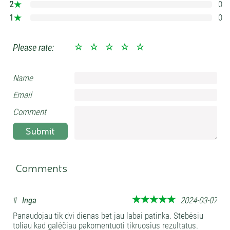
2
0
0%
1
0
0%
Please rate:
Name
Email
Comment
Submit
Comments
#
Inga
2024-03-07
Panaudojau tik dvi dienas bet jau labai patinka. Stebėsiu
toliau kad galėčiau pakomentuoti tikruosius rezultatus.