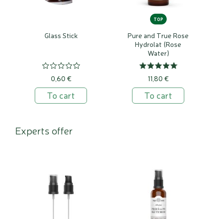
TOP
Glass Stick
Pure and True Rose
Hydrolat (Rose
Water)
0,60 €
11,80 €
To cart
To cart
Experts offer