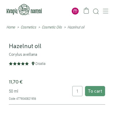
Home
>
Cosmetics
>
Cosmetic Oils
>
Hazelnut oil
Hazelnut oil
Corylus avellana
Croatia
11,70 €
To cart
50 ml
Code: 4779040821956