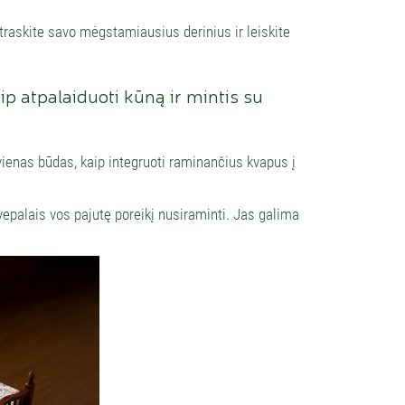
traskite savo mėgstamiausius derinius ir leiskite
aip atpalaiduoti kūną ir mintis su
ienas būdas, kaip integruoti raminančius kvapus į
vepalais vos pajutę poreikį nusiraminti. Jas galima