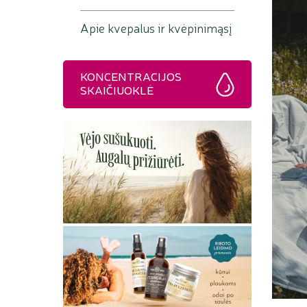
Apie kvepalus ir kvėpinimąsį
KONCENTRACIJOS
SKAIČIUOKLĖ