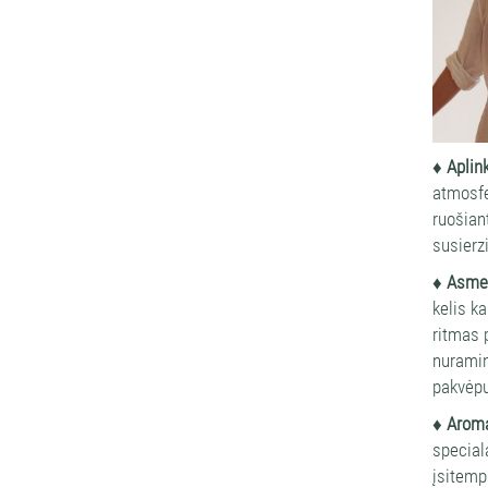
♦ Aplin
atmosfe
ruošian
susierz
♦ Asmen
kelis ka
ritmas 
nuramin
pakvėpu
♦ Aroma
special
įsitemp