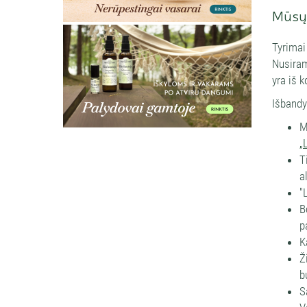
Mūsų 
Tyrimai
Nusiram
yra iš k
Išbandy
M
„
T
a
"
B
p
K
Ž
b
S