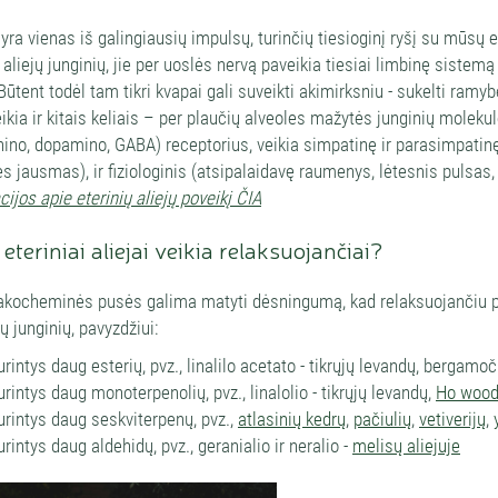
yra vienas iš galingiausių impulsų, turinčių tiesioginį ryšį su mūsų
ų aliejų junginių, jie per uoslės nervą paveikia tiesiai limbinę sistem
 Būtent todėl tam tikri kvapai gali suveikti akimirksniu - sukelti ra
ikia ir kitais keliais – per plaučių alveoles mažytės junginių moleku
nino, dopamino, GABA) receptorius, veikia simpatinę ir parasimpatinę 
s jausmas), ir fiziologinis (atsipalaidavę raumenys, lėtesnis pulsas,
ijos apie eterinių aliejų poveikį ČIA
eteriniai aliejai veikia relaksuojančiai?
akocheminės pusės galima matyti dėsningumą, kad relaksuojančiu pove
ų junginių, pavyzdžiui:
urintys daug esterių, pvz., linalilo acetato - tikrųjų levandų, bergamoč
urintys daug monoterpenolių, pvz., linalolio - tikrųjų levandų,
Ho woo
urintys daug seskviterpenų, pvz.,
atlasinių kedrų
,
pačiulių
,
vetiverijų
,
urintys daug aldehidų, pvz., geranialio ir neralio -
melisų aliejuje