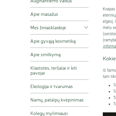
Auginantiems vaikus
Kvapas 
Apie masažus
eterini
elgesį.
Mes žiniasklaidoje
metu ve
(seroto
(ramybė
Apie gyvąją kosmetiką
informac
Apie smilkymą
Kokie 
Klastotės, teršalai ir kiti
Iš farm
pavojai
tam tikr
T
Ekologija ir tvarumas
T
T
Namų, patalpų kvėpinimas
T
Kolegų mylimiausi