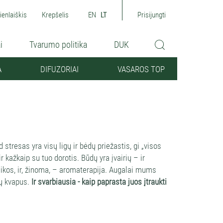
ienlaiškis
Krepšelis
EN
LT
Prisijungti
i
Tvarumo politika
DUK
A
DIFUZORIAI
VASAROS TOP
resas yra visų ligų ir bėdų priežastis, gi „visos
r kažkaip su tuo dorotis. Būdų yra įvairių – ir
chnikos, ir, žinoma, – aromaterapija. Augalai mums
jų kvapus.
Ir svarbiausia - kaip paprasta juos įtraukti