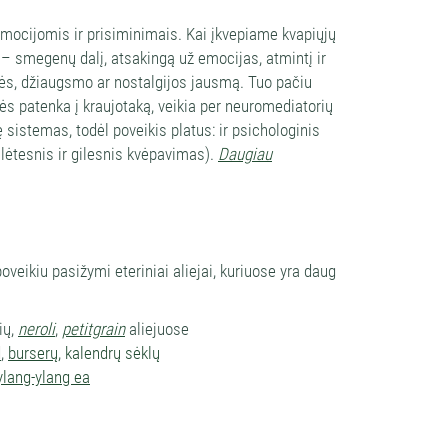
 emocijomis ir prisiminimais. Kai įkvepiame kvapiųjų
ą – smegenų dalį, atsakingą už emocijas, atmintį ir
mybės, džiaugsmo ar nostalgijos jausmą. Tuo pačiu
lės patenka į kraujotaką, veikia per neuromediatorių
sistemas, todėl poveikis platus: ir psichologinis
 lėtesnis ir gilesnis kvėpavimas).
Daugiau
ikiu pasižymi eteriniai aliejai, kuriuose yra daug
ių,
neroli
,
petitgrain
aliejuose
d
,
burserų,
kalendrų sėklų
ylang-ylang ea