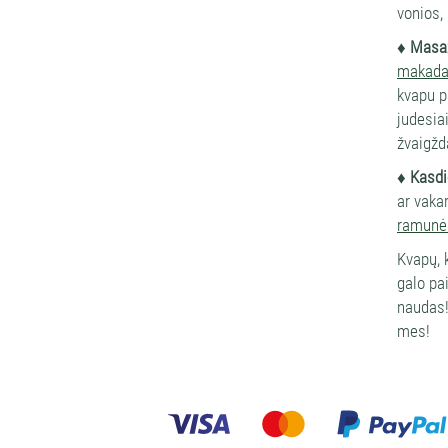
vonios, 
♦ Masa
makada
kvapu p
judesia
žvaigžda
♦ Kasdi
ar vakar
ramunėli
Kvapų, 
galo pa
naudas!
mes!