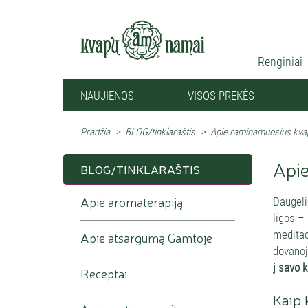
Renginiai
NAUJIENOS
VISOS PREKĖS
Pradžia
>
BLOG/tinklaraštis
>
Apie raminamuosius kva
Api
BLOG/TINKLARAŠTIS
Apie aromaterapiją
Daugeli
ligos – 
meditaci
Apie atsargumą Gamtoje
dovanoj
į savo 
Receptai
Kaip 