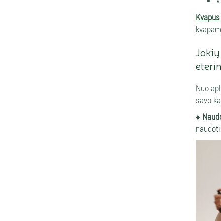
V
Kvapus 
kvapams
Jokių
eteri
Nuo apl
savo ka
♦ Naud
naudoti