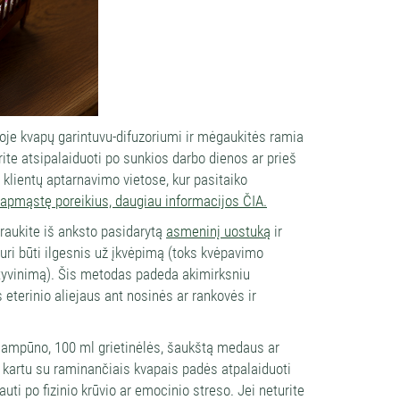
lpoje kvapų garintuvu-difuzoriumi ir mėgaukitės ramia
te atsipalaiduoti po sunkios darbo dienos ar prieš
, klientų aptarnavimo vietose, kur pasitaiko
 apmąstę poreikius, daugiau informacijos ČIA.
traukite iš anksto pasidarytą
asmeninį uostuką
ir
 turi būti ilgesnis už įkvėpimą (toks kvėpavimo
yvinimą). Šis metodas padeda akimirksniu
 eterinio aliejaus ant nosinės ar rankovės ir
į šampūno, 100 ml grietinėlės, šaukštą medaus ar
nia kartu su raminančiais kvapais padės atpalaiduoti
ti po fizinio krūvio ar emocinio streso. Jei neturite