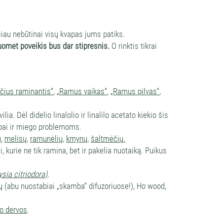
ačiau nebūtinai visų kvapas jums patiks.
tuomet poveikis bus dar stipresnis.
O rinktis tikrai
čius raminantis“
,
„Ramus vaikas“
,
„Ramus pilvas“
,
ilia. Dėl didelio linalolio ir linalilo acetato kiekio šis
mpai ir miego problemoms.
,
melisų
,
ramunėlių
,
kmynų
,
šaltmėčių
.
ai, kurie ne tik ramina, bet ir pakelia nuotaiką. Puikus
ysia citriodora)
.
ų
(abu nuostabiai „skamba“ difuzoriuose!), Ho wood,
o dervos
.