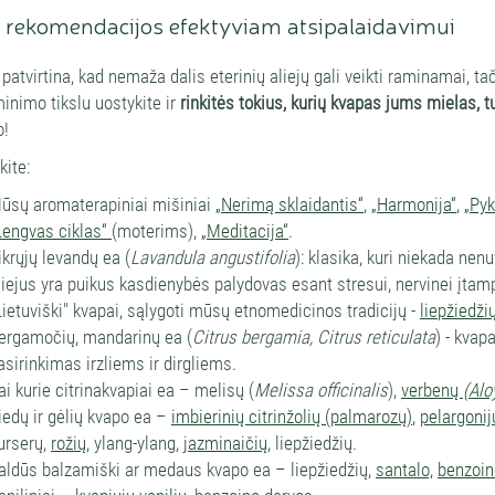
rekomendacijos efektyviam atsipalaidavimui
 patvirtina, kad nemaža dalis eterinių aliejų gali veikti raminamai, t
inimo tikslu uostykite ir
rinkitės tokius, kurių kvapas jums mielas, 
o!
kite:
ūsų aromaterapiniai mišiniai
„Nerimą sklaidantis“
,
„Harmonija“
,
„Pyk
Lengvas ciklas“
(moterims),
„Meditacija“
.
ikrųjų levandų ea (
Lavandula angustifolia
): klasika, kuri niekada nenuv
liejus yra puikus kasdienybės palydovas esant stresui, nervinei įta
Lietuviški" kvapai, sąlygoti mūsų etnomedicinos tradicijų -
liepžiedžių
ergamočių, mandarinų ea (
Citrus bergamia
, Citrus reticulata
) - kvap
asirinkimas irzliems ir dirgliems.
ai kurie citrinakvapiai ea – melisų (
Melissa officinalis
),
verbenų
(Alo
iedų ir gėlių kvapo ea –
imbierinių citrinžolių (palmarozų)
,
pelargonij
urserų,
rožių,
ylang-ylang,
jazminaičių,
liepžiedžių.
aldūs balzamiški ar medaus kvapo ea – liepžiedžių,
santalo,
benzoin