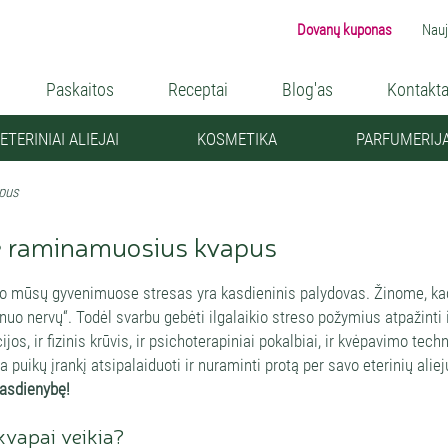
Dovanų kuponas
Nauj
Paskaitos
Receptai
Blog'as
Kontakta
ETERINIAI ALIEJAI
KOSMETIKA
PARFUMERIJ
pus
e raminamuosius kvapus
o mūsų gyvenimuose stresas yra kasdieninis palydovas. Žinome, kad st
nuo nervų“. Todėl svarbu gebėti ilgalaikio streso požymius atpažinti i
jos, ir fizinis krūvis, ir psichoterapiniai pokalbiai, ir kvėpavimo te
a puikų įrankį atsipalaiduoti ir nuraminti protą per savo eterinių alie
kasdienybę!
kvapai veikia?