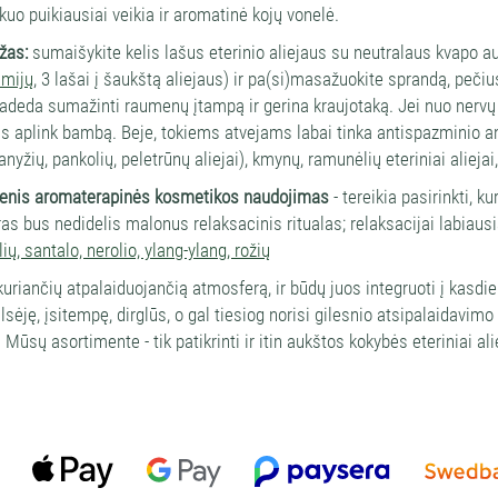
kuo puikiausiai veikia ir aromatinė kojų vonelė.
žas:
sumaišykite kelis lašus eterinio aliejaus su neutralaus kvapo au
mijų
, 3 lašai į šaukštą aliejaus) ir pa(si)masažuokite sprandą, peč
adeda sumažinti raumenų įtampą ir gerina kraujotaką. Jei nuo nervų 
is aplink bambą. Beje, tokiems atvejams labai tinka antispazminio anet
nyžių, pankolių, peletrūnų aliejai), kmynų, ramunėlių eteriniai aliejai,
enis aromaterapinės kosmetikos naudojimas
- tereikia pasirinkti, k
as bus nedidelis malonus relaksacinis ritualas; relaksacijai labiausia
ų, santalo, nerolio, ylang-ylang, rožių
kuriančių atpalaiduojančią atmosferą, ir būdų juos integruoti į kasdie
ilsėję, įsitempę, dirglūs, o gal tiesiog norisi gilesnio atsipalaidavi
 Mūsų asortimente - tik patikrinti ir itin aukštos kokybės eteriniai al