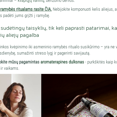
aniliniai –
kvapiųjų vanilių
, benzoino dervos.
ramybės ritualams rasite ČIA.
Nebijokite komponuoti kelis aliejus, a
 padėti jums grįžti į ramybę.
 sudėtingų taisyklių, tik keli paprasti patarimai, k
nių aliejų pagalba
inkos kvėpinimo iki asmeninio ramybės ritualo susikūrimo – yra ne v
sdienybę, sumažinti streso lygį ir pagerinti savijautą.
okite mūsų pagamintas
aromaterapines dulksnas
- purkškitės kaip k
 ir vaikams.