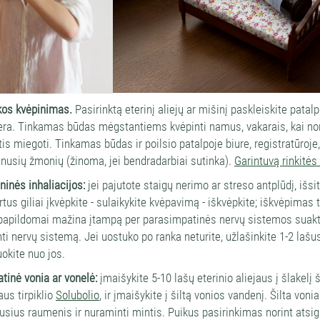
kos kvėpinimas.
Pasirinktą eterinį aliejų ar mišinį paskleiskite pata
ra. Tinkamas būdas mėgstantiems kvėpinti namus, vakarais, kai nori
tis miegoti. Tinkamas būdas ir poilsio patalpoje biure, registratūroje
inusių žmonių (žinoma, jei bendradarbiai sutinka).
Garintuvą rinkitės
inės inhaliacijos:
jei pajutote staigų nerimo ar streso antplūdį, išsi
rtus giliai įkvėpkite - sulaikykite kvėpavimą - iškvėpkite; iškvėpimas
papildomai mažina įtampą per parasimpatinės nervų sistemos suakt
ti nervų sistemą. Jei uostuko po ranka neturite, užlašinkite 1-2 lašus
okite nuo jos.
tinė vonia ar vonelė:
įmaišykite 5-10 lašų eterinio aliejaus į šlakel
aus tirpiklio
Solubolio
, ir įmaišykite į šiltą vonios vandenį. Šilta vo
usius raumenis ir nuraminti mintis. Puikus pasirinkimas norint atsigau