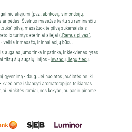
galiniu aliejumi (pvz.,
abrikosų, simondsijų,
ius ar pėdas. Švelnus masažas kartu su raminančiu
„suka“ pilvą, masažuokite pilvą sukamaisiais
olio turintys eteriniai aliejai (
„Ramus pilvas“
,
 - veikia ir masažo, ir inhaliacijų būdu.
uris augalas jums tinka ir patinka, ir kiekvienas rytas
i tiktų šių augalų linijos -
levandų, liepų žiedų,
nį gyvenimą - daug. Jei nuolatos jaučiatės ne iki
mo - kviečiame išbandyti aromaterapijos teikiamas
iejai. Rinkitės ramiai, nes kokybe jau pasirūpinome