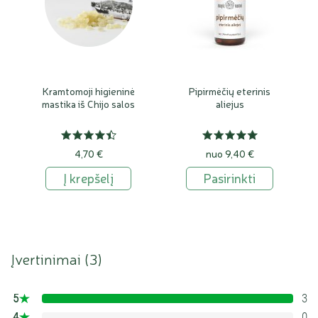
Kramtomoji higieninė
Pipirmėčių eterinis
mastika iš Chijo salos
aliejus
4,70 €
nuo 9,40 €
Į krepšelį
Pasirinkti
Įvertinimai (
3
)
5
3
100%
4
0