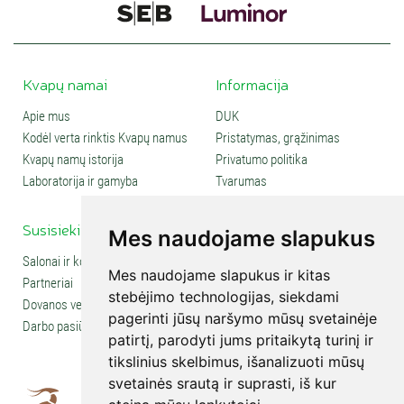
Kvapų namai
Informacija
Apie mus
DUK
Kodėl verta rinktis Kvapų namus
Pristatymas, grąžinimas
Kvapų namų istorija
Privatumo politika
Laboratorija ir gamyba
Tvarumas
Susisiekite
Social media
Mes naudojame slapukus
Salonai ir kontaktai
Mes naudojame slapukus ir kitas
Partneriai
stebėjimo technologijas, siekdami
Dovanos verslui
pagerinti jūsų naršymo mūsų svetainėje
Darbo pasiūlymai
patirtį, parodyti jums pritaikytą turinį ir
tikslinius skelbimus, išanalizuoti mūsų
svetainės srautą ir suprasti, iš kur