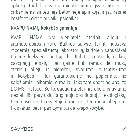
aplinką. Tai labai svarbu miestiečiams, gyvenantiems ir
dirbantiems sintetinėje betoninėje aplinkoje, ir jautresnei
besiformuojančiai vaikų psichikai.
KVAPŲ NAMŲ kokybės garantija
KVAPŲ NAMAI yra vienintelė eterinių aliejų ir
aromaterapijos įmonė Baltijos šalyse, turinti nuosavą
modernią specializuotą laboratoriją, kurioje visapusiškai
tiriame kiekvieną partiją dėl ftalatų, pesticidų ir kitų
pavojingų teršalų. Tad galite būti ramūs dėl mūsų
eterinių aliejų ir hidrolatų švarumo, autentiškumo
ir kokybės - tai garantuojame ne popieriais, ne
saldžiomis kalbomis, o realiai, įskaitant cheminę analizę
DC-MS metodu. Be to, daugumą eterinių aliejų įsigyjame
tiesiai iš patyrusių augintojų-distiliuotojų, ekologiškų,
tikrų savo amato mylėtojų ir meistrų, tad mūsų aliejai ne
tik švarūs, bet ir pasižymi puikia kvapo kokybe.
SAVYBĖS