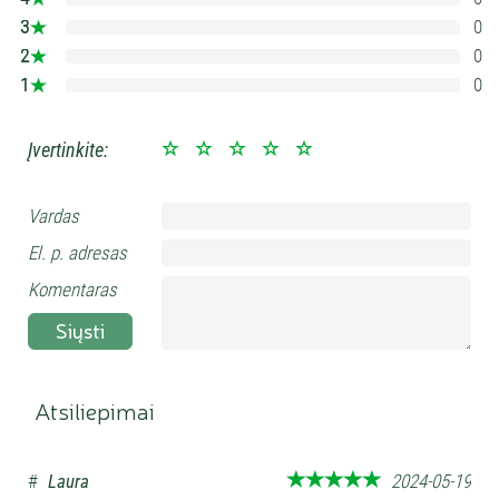
0%
3
0
0%
2
0
0%
1
0
0%
Įvertinkite:
Vardas
El. p. adresas
Komentaras
Siųsti
Atsiliepimai
#
Laura
2024-05-19