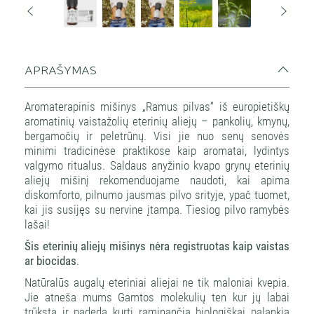
APRAŠYMAS
Aromaterapinis mišinys „Ramus pilvas“ iš europietiškų
aromatinių vaistažolių eterinių aliejų – pankolių, kmynų,
bergamočių ir peletrūnų. Visi jie nuo senų senovės
minimi tradicinėse praktikose kaip aromatai, lydintys
valgymo ritualus. Saldaus anyžinio kvapo grynų eterinių
aliejų mišinį rekomenduojame naudoti, kai apima
diskomforto, pilnumo jausmas pilvo srityje, ypač tuomet,
kai jis susijęs su nervine įtampa. Tiesiog pilvo ramybės
lašai!
Šis eterinių aliejų mišinys nėra registruotas kaip vaistas
ar biocidas
.
Natūralūs augalų eteriniai aliejai ne tik maloniai kvepia.
Jie atneša mums Gamtos molekulių ten kur jų labai
trūksta ir padeda kurti raminančią biologiškai palankią