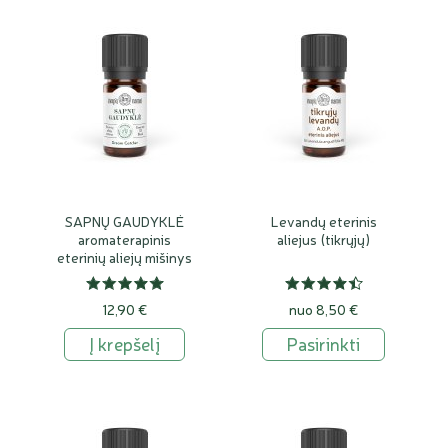
SAPNŲ GAUDYKLĖ
Levandų eterinis
aromaterapinis
aliejus (tikrųjų)
eterinių aliejų mišinys
12,90 €
nuo 8,50 €
Į krepšelį
Pasirinkti