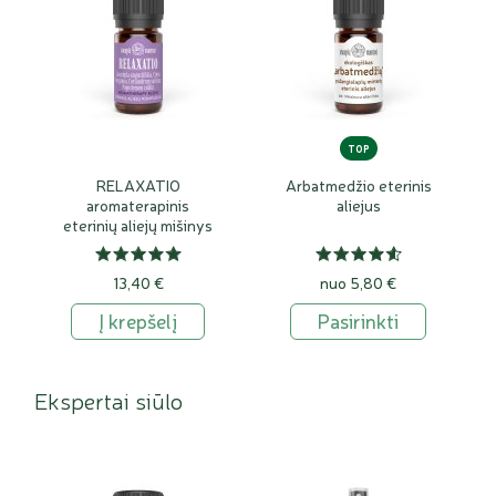
TOP
RELAXATIO
Arbatmedžio eterinis
aromaterapinis
aliejus
eterinių aliejų mišinys
13,40 €
nuo 5,80 €
Į krepšelį
Pasirinkti
Ekspertai siūlo