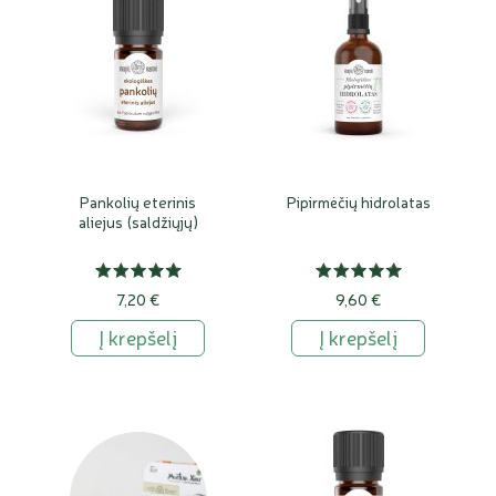
Pankolių eterinis
Pipirmėčių hidrolatas
aliejus (saldžiųjų)
7,20 €
9,60 €
Į krepšelį
Į krepšelį