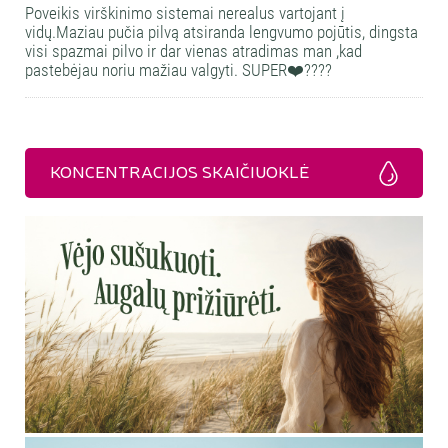
Poveikis virškinimo sistemai nerealus vartojant į
vidų.Maziau pučia pilvą atsiranda lengvumo pojūtis, dingsta
visi spazmai pilvo ir dar vienas atradimas man ,kad
pastebėjau noriu mažiau valgyti. SUPER❤️‍????
KONCENTRACIJOS SKAIČIUOKLĖ