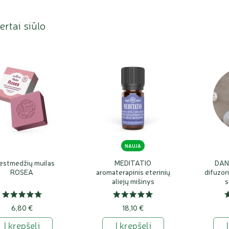
rtai siūlo
NAUJA
estmedžių muilas
MEDITATIO
DAN 
ROSEA
aromaterapinis eterinių
difuzor
aliejų mišinys
s
6,80 €
18,10 €
Į krepšelį
Į krepšelį