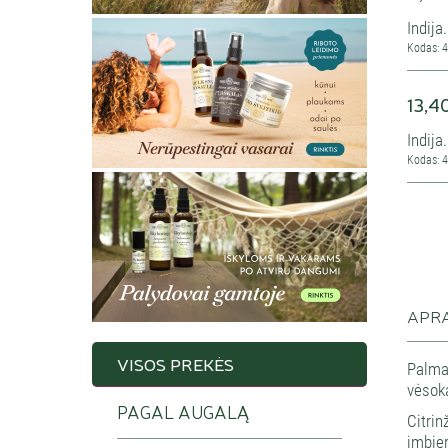
Indija.
Kodas: 
13,4
Indija.
Kodas: 
APR
VISOS PREKĖS
Palmar
vėsoka
PAGAL AUGALĄ
Citrin
imbie