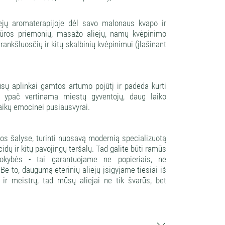
iejų aromaterapijoje dėl savo malonaus kvapo ir
žiūros priemonių, masažo aliejų, namų kvėpinimo
 rankšluosčių ir kitų skalbinių kvėpinimui (įlašinant
mūsų aplinkai gamtos artumo pojūtį ir padeda kurti
a ypač vertinama miestų gyventojų, daug laiko
vaikų emocinei pusiausvyrai.
jos šalyse, turinti nuosavą modernią specializuotą
icidų ir kitų pavojingų teršalų. Tad galite būti ramūs
kokybės - tai garantuojame ne popieriais, ne
e to, daugumą eterinių aliejų įsigyjame tiesiai iš
ų ir meistrų, tad mūsų aliejai ne tik švarūs, bet