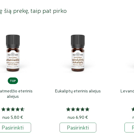
ję šią prekę, taip pat pirko
TOP
atmedžio eterinis
Eukaliptų eterinis aliejus
Levandų
aliejus
nuo 5,80 €
nuo 6,90 €
Pasirinkti
Pasirinkti