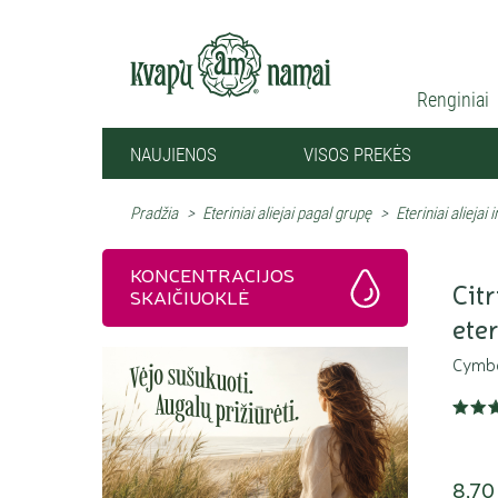
Renginiai
NAUJIENOS
VISOS PREKĖS
Pradžia
>
Eteriniai aliejai pagal grupę
>
Eteriniai aliejai 
KONCENTRACIJOS
Cit
SKAIČIUOKLĖ
eter
Cymbo
8,70