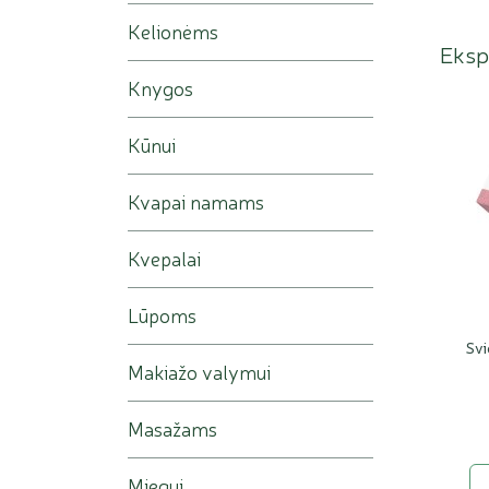
Kelionėms
Ekspe
Knygos
Kūnui
Kvapai namams
Kvepalai
Lūpoms
Svi
Makiažo valymui
Masažams
Miegui