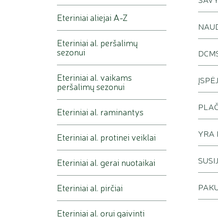
Eteriniai aliejai A-Z
NAU
Eteriniai al. peršalimų
sezonui
DCMS
Eteriniai al. vaikams
ĮSPĖ
peršalimų sezonui
PLAČ
Eteriniai al. raminantys
YRA
Eteriniai al. protinei veiklai
SUSI
Eteriniai al. gerai nuotaikai
PAKU
Eteriniai al. pirčiai
Eteriniai al. orui gaivinti