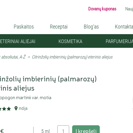
Dovanų kuponas
Nauj
Paskaitos
Receptai
Blog'as
Kontakta
ETERINIAI ALIEJAI
KOSMETIKA
PARFUMERIJ
ir absoliutai, A-Ž
>
Citrinžolių imbierinių (palmarozų) eterinis aliejus
rinžolių imbierinių (palmarozų)
inis aliejus
pogon martinii var. motia
Indija
 €
Į krepšelį
5 ml