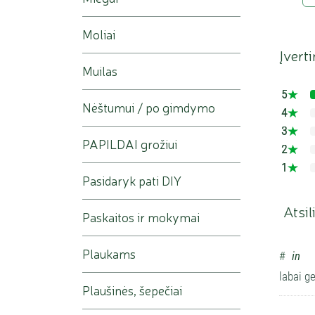
Moliai
Įvert
Muilas
5
Nėštumui / po gimdymo
4
3
PAPILDAI grožiui
2
1
Pasidaryk pati DIY
Atsil
Paskaitos ir mokymai
Plaukams
#
in
labai g
Plaušinės, šepečiai