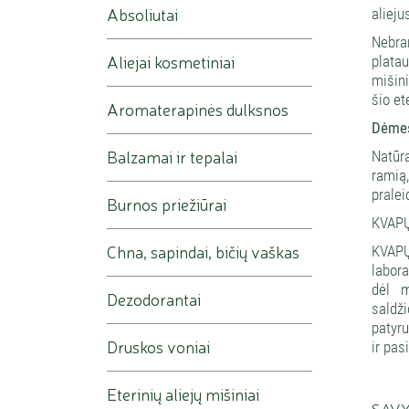
Absoliutai
alieju
Nebra
Aliejai kosmetiniai
plata
mišini
šio et
Aromaterapinės dulksnos
Dėmesi
Balzamai ir tepalai
Natūra
ramią
pralei
Burnos priežiūrai
KVAPŲ
Chna, sapindai, bičių vaškas
KVAPŲ 
labora
dėl m
Dezodorantai
saldži
patyru
Druskos voniai
ir pas
Eterinių aliejų mišiniai
SAV