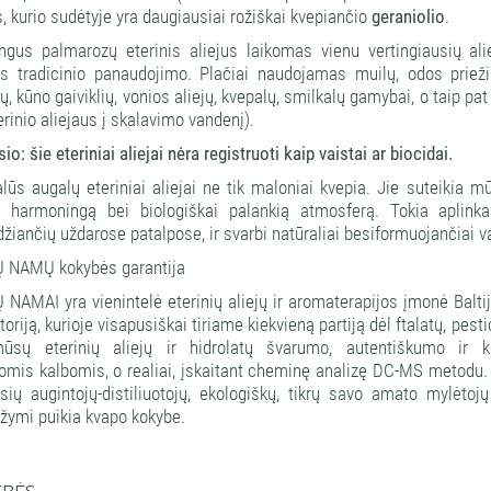
s, kurio sudėtyje yra daugiausiai rožiškai kvepiančio
geraniolio
.
ngus palmarozų eterinis aliejus laikomas vienu vertingiausių al
us tradicinio panaudojimo. Plačiai naudojamas muilų, odos prie
ų, kūno gaiviklių, vonios aliejų, kvepalų, smilkalų gamybai, o taip pat
erinio aliejaus į skalavimo vandenį).
o: šie eteriniai aliejai nėra registruoti kaip vaistai ar biocidai.
lūs augalų eteriniai aliejai ne tik maloniai kvepia. Jie suteikia 
, harmoningą bei biologiškai palankią atmosferą. Tokia aplink
džiančių uždarose patalpose, ir svarbi natūraliai besiformuojančiai 
 NAMŲ kokybės garantija
NAMAI yra vienintelė eterinių aliejų ir aromaterapijos įmonė Balti
toriją, kurioje visapusiškai tiriame kiekvieną partiją dėl ftalatų, pest
ūsų eterinių aliejų ir hidrolatų švarumo, autentiškumo ir 
omis kalbomis, o realiai, įskaitant cheminę analizę DC-MS metodu. B
sių augintojų-distiliuotojų, ekologiškų, tikrų savo amato mylėtoj
ižymi puikia kvapo kokybe.
YBĖS