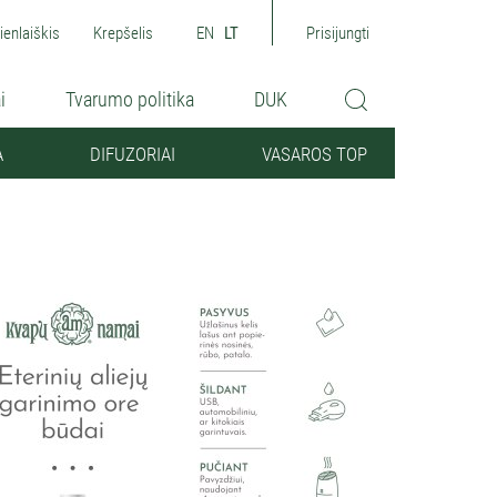
ienlaiškis
Krepšelis
EN
LT
Prisijungti
i
Tvarumo politika
DUK
A
DIFUZORIAI
VASAROS TOP