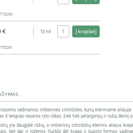
47732254
0 €
Į krepšelį
10 ml
Šaltinis: Kvapų namai
47732261
AŠYMAS
ozomis vadinamos imbierinės citrinžolės, kurių eteriniame aliejuje 
s it lengvas vasaros ryto rūkas, šiek tiek pelargonijų ir rožių derinį 
žolių yra daugybė rūšių, o imbierinių citrinžolių eterinis aliejus kve
rais, bet dar ir rožėmis (turbūt dėl kvapo ir kupsto formos vadi