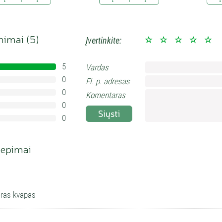
inimai (
5
)
Įvertinkite:
5
Vardas
100%
0
El. p. adresas
0%
0
0%
Komentaras
0
0%
Siųsti
0
0%
iepimai
eras kvapas