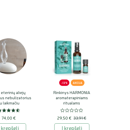
-13%
AKCIJA
eterinių aliejų
Rinkinys HARMONIA
ius nebulizatorius
aromaterapiniams
u laikmačiu
ritualams
74,00 €
29,50 €
33,91 €
Į krepšelį
Į krepšelį