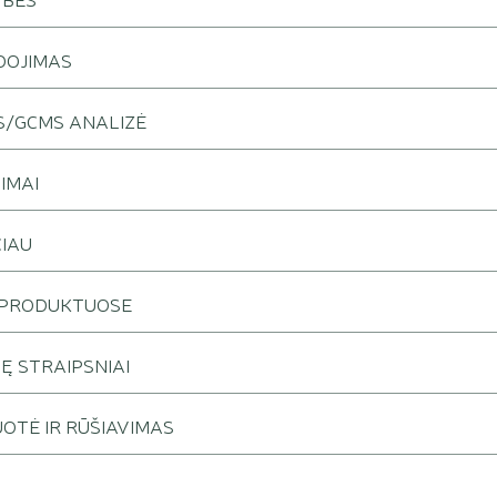
DOJIMAS
/GCMS ANALIZĖ
JIMAI
IAU
 PRODUKTUOSE
JĘ STRAIPSNIAI
OTĖ IR RŪŠIAVIMAS