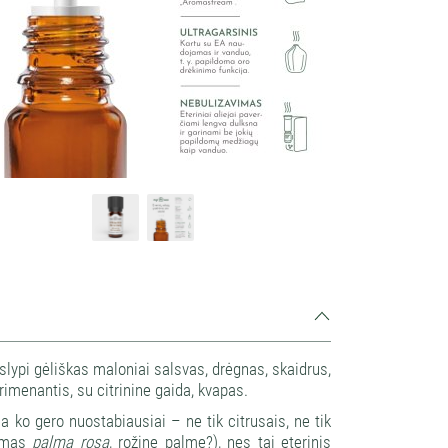
slypi gėliškas maloniai salsvas, drėgnas, skaidrus,
primenantis, su citrinine gaida, kvapas.
pia ko gero nuostabiausiai – ne tik citrusais, ne tik
namas
palma rosa
, rožine palme?), nes tai eterinis