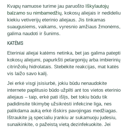
Kvapų namuose turime jau paruošto
Iškylautojų
balzamo su nimbamedžių
, kokosų aliejais ir nedideliu
kiekiu vetiverijų eterinio aliejaus. Jis tinkamas
suaugusiems, vaikams, vyresnio amžiaus žmonėms,
galima naudoti ir šunims.
KATĖMS
Eteriniai aliejai katėms netinka, bet jas galima patepti
kokosų aliejumi, papurkšti pelargonijų arba imbierinių
citrinžolių hidrolatais. Stebėkite reakcijas, mat katės
vis laižo savo kailį.
Jei erkė visgi įsisiurbė, jokiu būdu nenaudokite
internete paplitusio būdo užpilti ant tos vietos eterinio
aliejaus – taip, erkė pati išlįs, bet tokiu būdu tik
padidinsite tikimybę užsikrėsti infekcine liga, nes
palikdama auką erkė išskirs pavojingas medžiagas.
Ištraukite ją specialiu įrankiu ar sukamuoju judesiu,
sunaikinkite, o pažeistą vietą dezinfekuokite. Jei