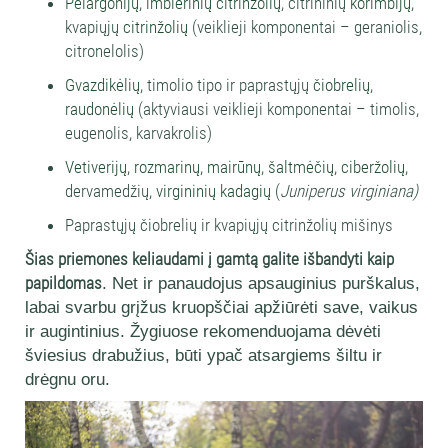
Pelargonijų
,
imbierinių citrinžolių
, citrininių
korimbijų
,
kvapiųjų
citrinžolių
(veiklieji komponentai – geraniolis,
citronelolis)
Gvazdikėlių
, timolio tipo ir paprastųjų
čiobrelių
,
raudonėlių
(aktyviausi veiklieji komponentai – timolis,
eugenolis, karvakrolis)
Vetiverijų
,
rozmarinų
,
mairūnų
,
šaltmėčių
,
ciberžolių
,
dervamedžių,
virgininių kadagių
(
Juniperus virginiana)
Paprastųjų čiobrelių ir kvapiųjų citrinžolių mišinys
Šias priemones keliaudami į gamtą galite išbandyti kaip
papildomas
. Net ir panaudojus apsauginius purškalus,
labai svarbu grįžus kruopščiai apžiūrėti save, vaikus
ir augintinius. Žygiuose rekomenduojama dėvėti
šviesius drabužius, būti ypač atsargiems šiltu ir
drėgnu oru.