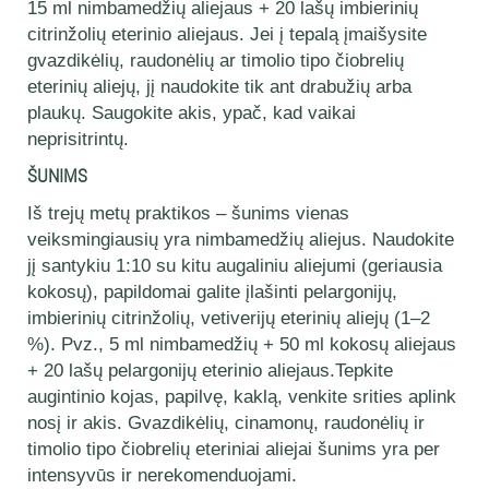
15 ml nimbamedžių aliejaus + 20 lašų imbierinių
citrinžolių eterinio aliejaus. Jei į tepalą įmaišysite
gvazdikėlių, raudonėlių ar timolio tipo čiobrelių
eterinių aliejų, jį naudokite tik ant drabužių arba
plaukų. Saugokite akis, ypač, kad vaikai
neprisitrintų.
ŠUNIMS
Iš trejų metų praktikos – šunims vienas
veiksmingiausių yra nimbamedžių aliejus. Naudokite
jį santykiu 1:10 su kitu augaliniu aliejumi (geriausia
kokosų), papildomai galite įlašinti pelargonijų,
imbierinių citrinžolių, vetiverijų eterinių aliejų (1–2
%). Pvz., 5 ml nimbamedžių + 50 ml kokosų aliejaus
+ 20 lašų pelargonijų eterinio aliejaus.Tepkite
augintinio kojas, papilvę, kaklą, venkite srities aplink
nosį ir akis. Gvazdikėlių, cinamonų, raudonėlių ir
timolio tipo čiobrelių eteriniai aliejai šunims yra per
intensyvūs ir nerekomenduojami.