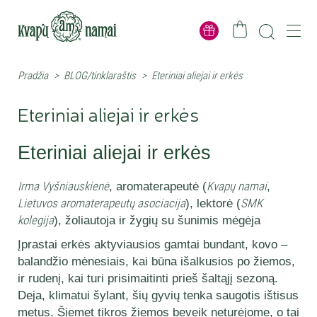
Pradžia
>
BLOG/tinklaraštis
>
Eteriniai aliejai ir erkės
Eteriniai aliejai ir erkės
Eteriniai aliejai ir erkės
Irma Vyšniauskienė
, aromaterapeutė (
Kvapų namai
,
Lietuvos aromaterapeutų asociacija
), lektorė (
SMK
kolegija
), žoliautoja ir žygių su šunimis mėgėja
Įprastai erkės aktyviausios gamtai bundant, kovo –
balandžio mėnesiais, kai būna išalkusios po žiemos,
ir rudenį, kai turi prisimaitinti prieš šaltąjį sezoną.
Deja, klimatui šylant, šių gyvių tenka saugotis ištisus
metus. Šiemet tikros žiemos beveik neturėjome, o tai