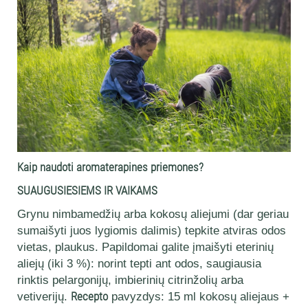
Kaip naudoti aromaterapines priemones?
SUAUGUSIESIEMS IR VAIKAMS
Grynu nimbamedžių arba kokosų aliejumi (dar geriau
sumaišyti juos lygiomis dalimis) tepkite atviras odos
vietas, plaukus. Papildomai galite įmaišyti eterinių
aliejų (iki 3 %): norint tepti ant odos, saugiausia
rinktis pelargonijų, imbierinių citrinžolių arba
vetiverijų.
Recepto
pavyzdys: 15 ml kokosų aliejaus +