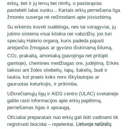
erkių, bet ir jų lervų bei nimfų, o pastarąsias
pastebėti labai sunku... Kartais erkių pernešama liga
žmonės suserga nė nežinodami apie įsisiurbimą.
Su erkėmis kovoti sudėtinga, nes tai voragyviai, jų
jutimo sistema visai kitokia nei vabzdžių: jos turi
specialų Halerio organą, kuris padeda pajusti
artėjančio žmogaus ar gyvūno išskiriamą šilumą,
CO
, prakaitą, amoniaką (pavojinga net pritūpti
2
gamtoje), chemines medžiagas ore, judėjimą. Erkės
laikosi ant žolės stiebelių, lapų, šakelių, budi ir
laukia, kol praeis koks nors iškylautojas ar
gauruotas keturkojis, ir prikimba.
Užkrečiamųjų ligų ir AIDS centro (ULAC) svetainėje
galite rasti informacijos apie erkių paplitimą,
pernešamas ligas ir apsaugą.
Oficialiai preparatais nuo erkių gali būti vadinami tik
registruoti biocidai – repelentai.
Lietuvoje natūralių