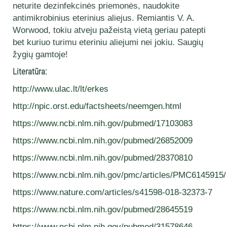
neturite dezinfekcinės priemonės, naudokite
antimikrobinius eterinius aliejus. Remiantis V. A.
Worwood, tokiu atveju pažeistą vietą geriau patepti
bet kuriuo turimu eteriniu aliejumi nei jokiu. Saugių
žygių gamtoje!
Literatūra:
http://www.ulac.lt/lt/erkes
http://npic.orst.edu/factsheets/neemgen.html
https://www.ncbi.nlm.nih.gov/pubmed/17103083
https://www.ncbi.nlm.nih.gov/pubmed/26852009
https://www.ncbi.nlm.nih.gov/pubmed/28370810
https://www.ncbi.nlm.nih.gov/pmc/articles/PMC6145915/
https://www.nature.com/articles/s41598-018-32373-7
https://www.ncbi.nlm.nih.gov/pubmed/28645519
https://www.ncbi.nlm.nih.gov/pubmed/31578646