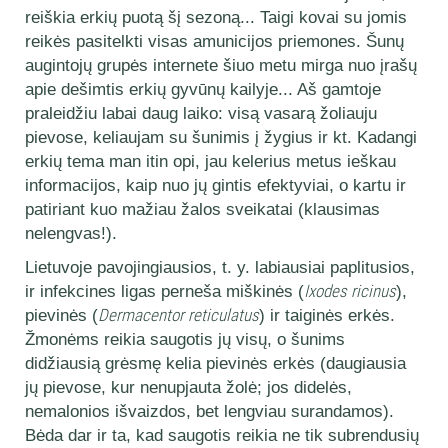
reiškia erkių puotą šį sezoną... Taigi kovai su jomis
reikės pasitelkti visas amunicijos priemones. Šunų
augintojų grupės internete šiuo metu mirga nuo įrašų
apie dešimtis erkių gyvūnų kailyje... Aš gamtoje
praleidžiu labai daug laiko: visą vasarą žoliauju
pievose, keliaujam su šunimis į žygius ir kt. Kadangi
erkių tema man itin opi, jau kelerius metus ieškau
informacijos, kaip nuo jų gintis efektyviai, o kartu ir
patiriant kuo mažiau žalos sveikatai (klausimas
nelengvas!).
Lietuvoje pavojingiausios, t. y. labiausiai paplitusios,
ir infekcines ligas perneša miškinės (
Ixodes ricinus
),
pievinės (
Dermacentor reticulatus
) ir taiginės erkės.
Žmonėms reikia saugotis jų visų, o šunims
didžiausią grėsmę kelia pievinės erkės (daugiausia
jų pievose, kur nenupjauta žolė; jos didelės,
nemalonios išvaizdos, bet lengviau surandamos).
Bėda dar ir ta, kad saugotis reikia ne tik subrendusių