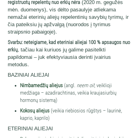
registruotų repelentų nuo erkių nėra
(2020 m. gegužės
mėn. duomenys), vis dėlto pasaulyje atliekama
nemažai eterinių aliejų repelentinių savybių tyrimų, ir
čia pateiksiu jų apžvalgą (nuorodos į tyrimus
straipsnio pabaigoje).
Svarbu: neteigiame, kad eteriniai aliejai 100 % apsaugos nuo
erkių
, tačiau kai kuriuos jų galime pasitelkti
papildomai – juk efektyviausia derinti įvairius
metodus.
BAZINIAI ALIEJAI
Nimbamedžių aliejus
(angl.
neem oil
; veiklioji
medžiaga – azadirachtinas, veikia kraujasiurbių
hormonų sistemą)
Kokosų aliejus
(veikia riebiosios rūgštys – laurinė,
kaprio, kaprilo)
ETERINIAI ALIEJAI