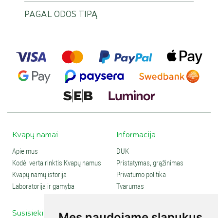
PAGAL ODOS TIPĄ
Kvapų namai
Informacija
Apie mus
DUK
Kodėl verta rinktis Kvapų namus
Pristatymas, grąžinimas
Kvapų namų istorija
Privatumo politika
Laboratorija ir gamyba
Tvarumas
Susisiekite
Social media
Mes naudojame slapukus