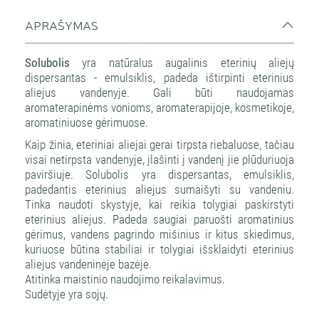
APRAŠYMAS
Solubolis
yra natūralus augalinis eterinių aliejų
dispersantas - emulsiklis, padeda ištirpinti eterinius
aliejus vandenyje. Gali būti naudojamas
aromaterapinėms vonioms, aromaterapijoje, kosmetikoje,
aromatiniuose gėrimuose.
Kaip žinia, eteriniai aliejai gerai tirpsta riebaluose, tačiau
visai netirpsta vandenyje, įlašinti į vandenį jie plūduriuoja
paviršiuje. Solubolis yra dispersantas, emulsiklis,
padedantis eterinius aliejus sumaišyti su vandeniu.
Tinka naudoti skystyje, kai reikia tolygiai paskirstyti
eterinius aliejus. Padeda saugiai paruošti aromatinius
gėrimus, vandens pagrindo mišinius ir kitus skiedimus,
kuriuose būtina stabiliai ir tolygiai išsklaidyti eterinius
aliejus vandeninėje bazėje.
Atitinka maistinio naudojimo reikalavimus.
Sudėtyje yra sojų.