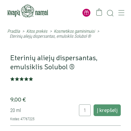
Pradžia
>
Kitos prekės
>
Kosmetikos gaminimuisi
>
Eterinių aliejų dispersantas, emulsiklis Solubol ®
Eterinių aliejų dispersantas,
emulsiklis Solubol ®
9,00 €
Į krepšelį
20 ml
Kodas: 47767225