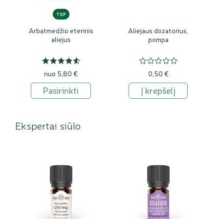
TOP
Arbatmedžio eterinis
Aliejaus dozatorius,
aliejus
pompa
nuo 5,80 €
0,50 €
Pasirinkti
Į krepšelį
Ekspertai siūlo