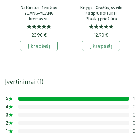
Natūralus, šviežias
Knyga „Gražūs, sveiki
YLANG-YLANG
ir stiprūs plaukai.
kremas su
Plaukų priežiūra
šaltalankiais ir
aliejais“, Nijolė
alavijais
Degutienė
23,90 €
12,90 €
Į krepšelį
Į krepšelį
Įvertinimai (
1
)
5
1
100%
4
0
0%
3
0
0%
2
0
0%
1
0
0%