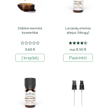
Stiklinė mentelė
Levandų eterinis
kosmetikai
aliejus (tikrųjų)
0,60 €
nuo 8,50 €
Į krepšelį
Pasirinkti