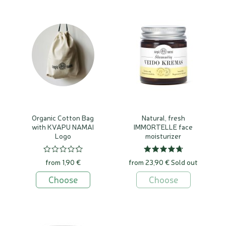
italinių šlamučių aliejus ir hidrolatas labiausiai vertinami
dėl odą jauninančių, ląstelių atsikūrimą skatinančių savybių,
raminančio poveikio brandžiai, jautriai, probleminei ir
pažeistai odai. Tai tikras jaunystės eliksyras...
Korsikos italiniai šlamučiai eterinio aliejaus sukaupia
nedaug, todėl tai gana brangi esencija, bet verta kiekvieno
cento! Kvapas – intensyvus šiltas, sausas, kartokas,
primenantis kario prieskonius (dėl to italinis šlamutis
kartais vadinamas kario žole), šieną, saulės įkaitintą žolę,
Organic Cotton Bag
Natural, fresh
džiovintus vaisius.
with KVAPU NAMAI
IMMORTELLE face
Logo
moisturizer
Kuo naudingas šlamučių aliejus odos
priežiūroje
from 1,90 €
from 23,90 €
Sold out
Choose
Choose
Stimuliuoja audinių atsinaujinimą-regeneraciją – naudingas
pooperaciniams randams, strijoms, randams po spuogų
Veiksminga priemonė kraujosruvoms (hematomoms) –
mažina patinimą, mėlynes, kapiliarų pažeidimus.