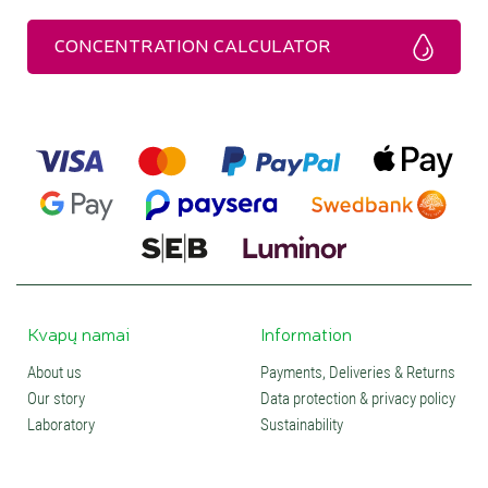
Kada rinktis kosmetiką su šlamučių
CONCENTRATION CALCULATOR
ekstraktais?
Jei turite kapiliarišką (kuperozinę), jautrią, pažeistą odą,
aknę.
Jei norite natūralios priemonės randų, mėlynių ar kapiliarų
matomumo mažinimui.
Jei reikia odos regeneracinio poveikio.
Jei išgyvenate emocinius sunkumus, skausmą, ieškote ne
tik kosmetinės, bet ir bendrą savijautą gerinančių priemonių.
Kvapų namai
Information
About us
Payments, Deliveries & Returns
Our story
Data protection & privacy policy
Laboratory
Sustainability