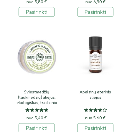
nuo 5,80 €
nuo 6,90 €
Pasirinkti
Pasirinkti
Sviestmedžių
Apelsinų eterinis
(taukmedžių) aliejus,
aliejus
ekologiškas, tradicinio
gamybos būdo
nuo 5,40 €
nuo 5,60 €
Pasirinkti
Pasirinkti