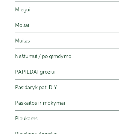
Miegui
Moliai
Muilas
Nėštumui / po gimdymo
PAPILDAI grožiui
Pasidaryk pati DIY
Paskaitos ir mokymai
Plaukams
Plaušinės, šepečiai