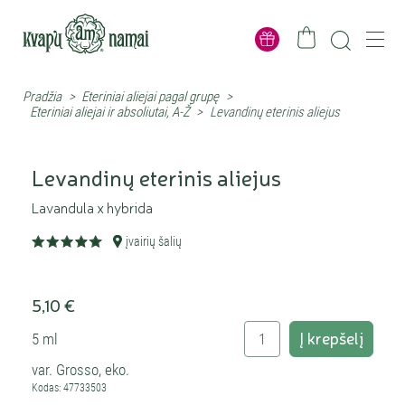
Pradžia
>
Eteriniai aliejai pagal grupę
>
Eteriniai aliejai ir absoliutai, A-Ž
>
Levandinų eterinis aliejus
Levandinų eterinis aliejus
Lavandula x hybrida
įvairių šalių
5,10 €
Į krepšelį
5 ml
var. Grosso, eko.
Kodas: 47733503