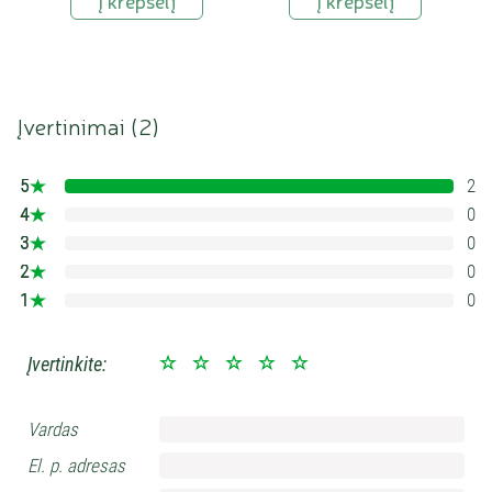
Įvertinimai (
2
)
5
2
100%
4
0
0%
3
0
0%
2
0
0%
1
0
0%
Įvertinkite:
Vardas
El. p. adresas