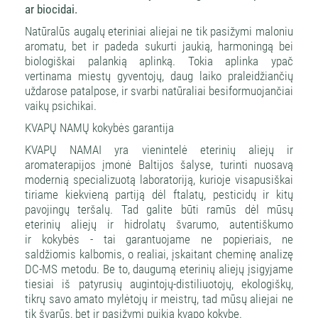
ar biocidai.
Natūralūs augalų eteriniai aliejai ne tik pasižymi maloniu
aromatu, bet ir padeda sukurti jaukią, harmoningą bei
biologiškai palankią aplinką. Tokia aplinka ypač
vertinama miestų gyventojų, daug laiko praleidžiančių
uždarose patalpose, ir svarbi natūraliai besiformuojančiai
vaikų psichikai.
KVAPŲ NAMŲ kokybės garantija
KVAPŲ NAMAI yra vienintelė eterinių aliejų ir
aromaterapijos įmonė Baltijos šalyse, turinti nuosavą
modernią specializuotą laboratoriją, kurioje visapusiškai
tiriame kiekvieną partiją dėl ftalatų, pesticidų ir kitų
pavojingų teršalų. Tad galite būti ramūs dėl mūsų
eterinių aliejų ir hidrolatų švarumo, autentiškumo
ir kokybės - tai garantuojame ne popieriais, ne
saldžiomis kalbomis, o realiai, įskaitant cheminę analizę
DC-MS metodu. Be to, daugumą eterinių aliejų įsigyjame
tiesiai iš patyrusių augintojų-distiliuotojų, ekologiškų,
tikrų savo amato mylėtojų ir meistrų, tad mūsų aliejai ne
tik švarūs, bet ir pasižymi puikia kvapo kokybe.