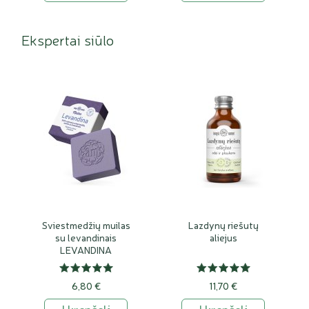
Ekspertai siūlo
Sviestmedžių muilas
Lazdynų riešutų
su levandinais
aliejus
LEVANDINA
6,80 €
11,70 €
Į krepšelį
Į krepšelį