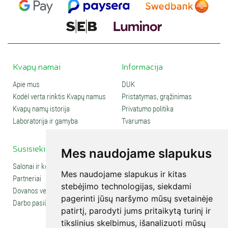
Kvapų namai
Informacija
Apie mus
DUK
Kodėl verta rinktis Kvapų namus
Pristatymas, grąžinimas
Kvapų namų istorija
Privatumo politika
Laboratorija ir gamyba
Tvarumas
Susisiekite
Social media
Mes naudojame slapukus
Salonai ir kontaktai
Mes naudojame slapukus ir kitas
Partneriai
stebėjimo technologijas, siekdami
Dovanos verslui
pagerinti jūsų naršymo mūsų svetainėje
Darbo pasiūlymai
patirtį, parodyti jums pritaikytą turinį ir
tikslinius skelbimus, išanalizuoti mūsų