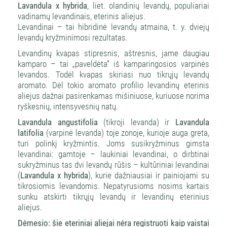
Lavandula x hybrida
, liet. olandinių levandų, populiariai
vadinamų levandinais, eterinis aliejus.
Levandinai – tai hibridinė levandų atmaina, t. y. dviejų
levandų kryžminimosi rezultatas.
Levandinų kvapas stipresnis, aštresnis, jame daugiau
kamparo – tai „paveldėta“ iš kamparingosios varpinės
levandos. Todėl kvapas skiriasi nuo tikrųjų levandų
aromato. Dėl tokio aromato profilio levandinų eterinis
aliejus dažnai pasirenkamas mišiniuose, kuriuose norima
ryškesnių, intensyvesnių natų.
Lavandula angustifolia
(tikroji levanda) ir
Lavandula
latifolia
(varpinė levanda) toje zonoje, kurioje auga greta,
turi polinkį kryžmintis. Joms susikryžminus gimsta
levandinai: gamtoje – laukiniai levandinai, o dirbtinai
sukryžminus tas dvi levandų rūšis – kultūriniai levandinai
(
Lavandula x hybrida
), kurie dažniausiai ir painiojami su
tikrosiomis levandomis. Nepatyrusioms nosims kartais
sunku atskirti tikrųjų levandų ir levandinų eterinius
aliejus.
Dėmesio: šie eteriniai aliejai nėra registruoti kaip vaistai