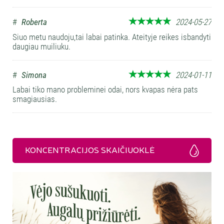
#
Roberta
2024-05-27
Siuo metu naudoju,tai labai patinka. Ateityje reikes isbandyti
daugiau muiliuku.
#
Simona
2024-01-11
Labai tiko mano probleminei odai, nors kvapas nėra pats
smagiausias.
KONCENTRACIJOS SKAIČIUOKLĖ