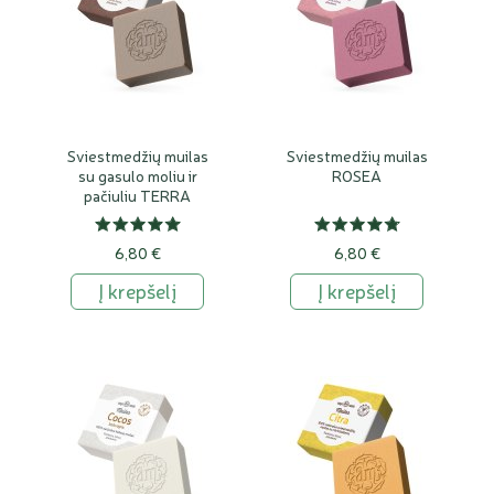
Sviestmedžių muilas
Sviestmedžių muilas
su gasulo moliu ir
ROSEA
pačiuliu TERRA
6,80 €
6,80 €
Į krepšelį
Į krepšelį