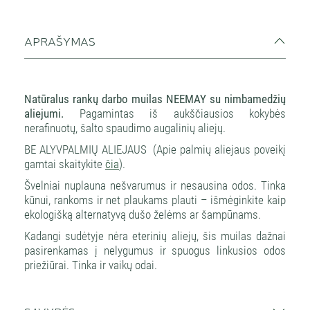
APRAŠYMAS
Natūralus rankų darbo muilas NEEMAY su nimbamedžių
aliejumi.
Pagamintas iš aukščiausios kokybės
nerafinuotų, šalto spaudimo augalinių aliejų.
BE ALYVPALMIŲ ALIEJAUS
(Apie palmių aliejaus poveikį
gamtai skaitykite
čia
).
Švelniai nuplauna nešvarumus ir nesausina odos. Tinka
kūnui, rankoms ir net plaukams plauti – išmėginkite kaip
ekologišką alternatyvą dušo želėms ar šampūnams.
Kadangi sudėtyje nėra eterinių aliejų, šis muilas dažnai
pasirenkamas į nelygumus ir spuogus linkusios odos
priežiūrai. Tinka ir vaikų odai.