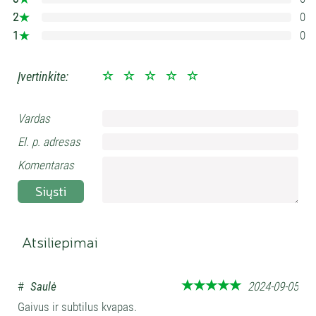
0%
2
0
0%
1
0
0%
Įvertinkite:
Vardas
El. p. adresas
Komentaras
Siųsti
Atsiliepimai
#
Saulė
2024-09-05
Gaivus ir subtilus kvapas.