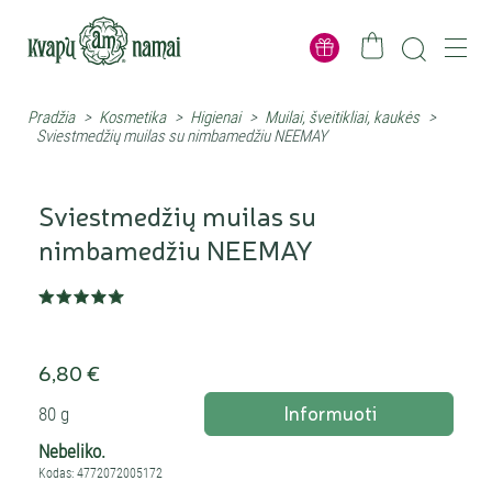
Pradžia
>
Kosmetika
>
Higienai
>
Muilai, šveitikliai, kaukės
>
Sviestmedžių muilas su nimbamedžiu NEEMAY
Sviestmedžių muilas su
nimbamedžiu NEEMAY
6,80 €
Informuoti
80 g
Nebeliko.
Kodas: 4772072005172