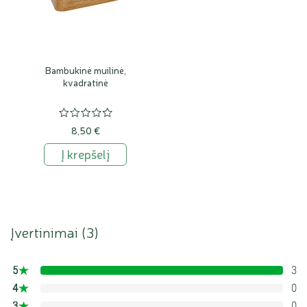
Bambukinė muilinė,
kvadratinė
8,50 €
Į krepšelį
Įvertinimai (
3
)
5
3
100%
4
0
0%
3
0