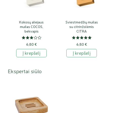
Kokosų aliejaus
Sviestmedžių muilas
muilas COCOS,
su citrinžolėmis
bekvapis
CITRA
6,80 €
6,80 €
Į krepšelį
Į krepšelį
Ekspertai siūlo