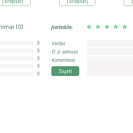
Į krepšelį
Į krepšelį
nimai (
0
)
Įvertinkite:
0
Vardas
0%
0
El. p. adresas
0%
0
0%
Komentaras
0
0%
Siųsti
0
0%