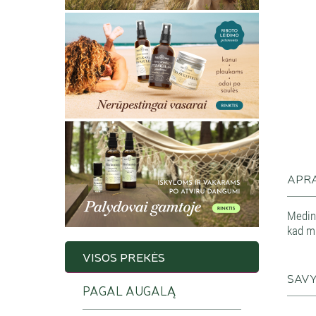
APR
Medin
kad mu
VISOS PREKĖS
SAV
PAGAL AUGALĄ