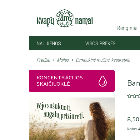
Renginiai
NAUJIENOS
VISOS PREKĖS
Pradžia
>
Muilas
>
Bambukinė muilinė, kvadratinė
KONCENTRACIJOS
Bam
SKAIČIUOKLĖ
8,50
Kodas: 