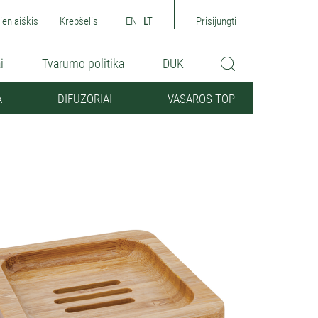
ienlaiškis
Krepšelis
EN
LT
Prisijungti
i
Tvarumo politika
DUK
A
DIFUZORIAI
VASAROS TOP