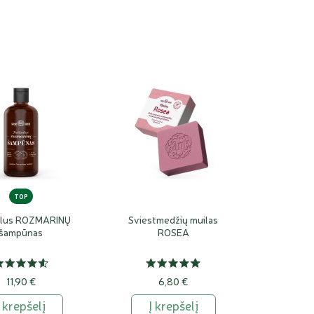
TOP
alus ROZMARINŲ
Sviestmedžių muilas
šampūnas
ROSEA
11,90 €
6,80 €
Į krepšelį
Į krepšelį