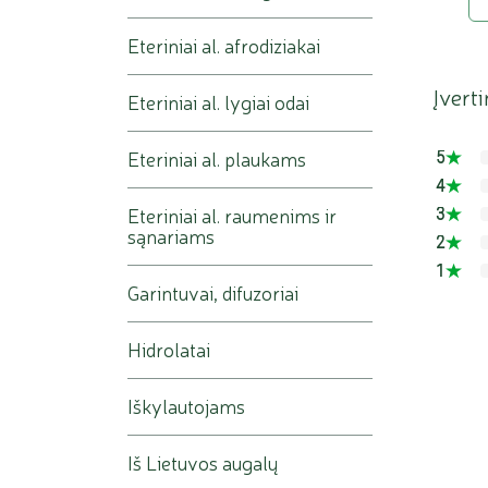
Eteriniai al. afrodiziakai
Įverti
Eteriniai al. lygiai odai
Eteriniai al. plaukams
5
4
Eteriniai al. raumenims ir
3
sąnariams
2
1
Garintuvai, difuzoriai
Hidrolatai
Iškylautojams
Iš Lietuvos augalų