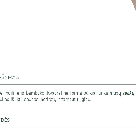
AŠYMAS
ė muilinė iš bambuko. Kvadratinė forma puikiai tinka mūsų
rankų
ilas išliktų sausas, netirptų ir tarnautų ilgiau.
YBĖS