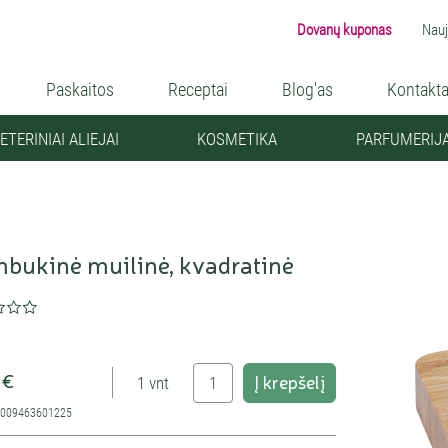
Dovanų kuponas
Nauj
Paskaitos
Receptai
Blog'as
Kontakta
ETERINIAI ALIEJAI
KOSMETIKA
PARFUMERIJ
bukinė muilinė, kvadratinė
 €
Į krepšelį
1 vnt
4009463601225