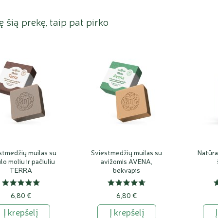
ję šią prekę, taip pat pirko
stmedžių muilas su
Sviestmedžių muilas su
Natūr
lo moliu ir pačiuliu
avižomis AVENA,
TERRA
bekvapis
6,80 €
6,80 €
Į krepšelį
Į krepšelį