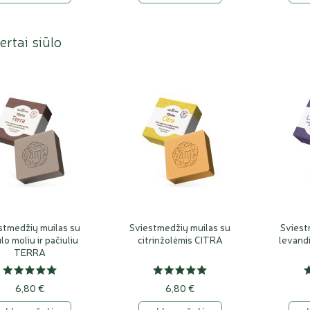
rtai siūlo
stmedžių muilas su
Sviestmedžių muilas su
Sviest
lo moliu ir pačiuliu
citrinžolėmis CITRA
levand
TERRA
6,80 €
6,80 €