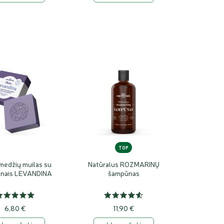
TOP
medžių muilas su
Natūralus ROZMARINŲ
inais LEVANDINA
šampūnas
6,80 €
11,90 €