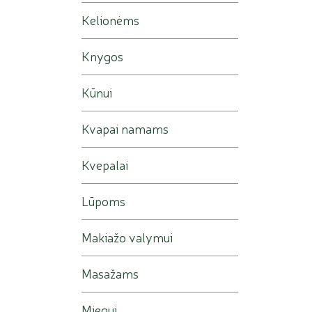
Kelionėms
Knygos
Kūnui
Kvapai namams
Kvepalai
Lūpoms
Makiažo valymui
Masažams
Miegui