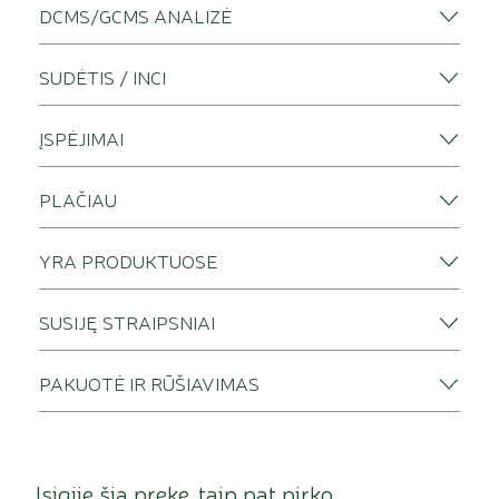
DCMS/GCMS ANALIZĖ
SUDĖTIS / INCI
ĮSPĖJIMAI
PLAČIAU
YRA PRODUKTUOSE
SUSIJĘ STRAIPSNIAI
PAKUOTĖ IR RŪŠIAVIMAS
Įsigiję šią prekę, taip pat pirko