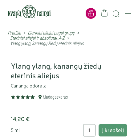
Pradžia
>
Eteriniai aliejai pagal grupę
>
Eteriniai aliejai ir absoliutai, A-Ž
>
Ylang ylang, kanangų žiedų eterinis aliejus
Ylang ylang, kanangų žiedų
eterinis aliejus
Cananga odorata
Madagaskaras
14,20 €
Į krepšelį
5 ml