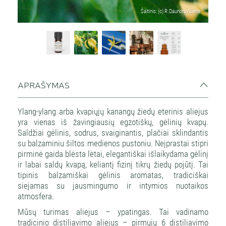
Šaltinis: (c) R.Daunoravičienė
APRAŠYMAS
Ylang-ylang arba kvapiųjų kanangų žiedų eterinis aliejus
yra vienas iš žavingiausių egzotiškų, gėlinių kvapų.
Saldžiai gėlinis, sodrus, svaiginantis, plačiai sklindantis
su balzaminiu šiltos medienos pustoniu. Neįprastai stipri
pirminė gaida blėsta lėtai, elegantiškai išlaikydama gėlinį
ir labai saldų kvapą, keliantį fizinį tikrų žiedų pojūtį. Tai
tipinis balzamiškai gėlinis aromatas, tradiciškai
siejamas su jausmingumo ir intymios nuotaikos
atmosfera.
Mūsų turimas aliejus – ypatingas. Tai vadinamo
tradicinio distiliavimo aliejus – pirmųjų 6 distiliavimo