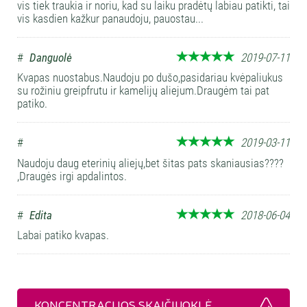
vis tiek traukia ir noriu, kad su laiku pradėtų labiau patikti, tai
vis kasdien kažkur panaudoju, pauostau...
#
Danguolė
2019-07-11
Kvapas nuostabus.Naudoju po dušo,pasidariau kvėpaliukus
su rožiniu greipfrutu ir kamelijų aliejum.Draugėm tai pat
patiko.
#
2019-03-11
Naudoju daug eterinių aliejų,bet šitas pats skaniausias????
,Draugės irgi apdalintos.
#
Edita
2018-06-04
Labai patiko kvapas.
KONCENTRACIJOS SKAIČIUOKLĖ