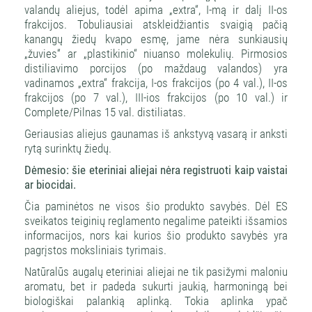
valandų aliejus, todėl apima „extra“, I-mą ir dalį II-os
frakcijos. Tobuliausiai atskleidžiantis svaigią pačią
kanangų žiedų kvapo esmę, jame nėra sunkiausių
„žuvies“ ar „plastikinio“ niuanso molekulių. Pirmosios
distiliavimo porcijos (po maždaug valandos) yra
vadinamos „extra“ frakcija, I-os frakcijos (po 4 val.), II-os
frakcijos (po 7 val.), III-ios frakcijos (po 10 val.) ir
Complete/Pilnas 15 val. distiliatas.
Geriausias aliejus gaunamas iš ankstyvą vasarą ir anksti
rytą surinktų žiedų.
Dėmesio: šie eteriniai aliejai nėra registruoti kaip vaistai
ar biocidai.
Čia paminėtos ne visos šio produkto savybės. Dėl ES
sveikatos teiginių reglamento negalime pateikti išsamios
informacijos, nors kai kurios šio produkto savybės yra
pagrįstos moksliniais tyrimais.
Natūralūs augalų eteriniai aliejai ne tik pasižymi maloniu
aromatu, bet ir padeda sukurti jaukią, harmoningą bei
biologiškai palankią aplinką. Tokia aplinka ypač