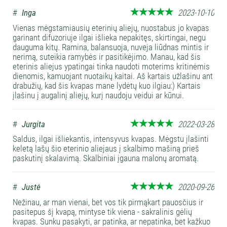
#
Inga
2023-10-10
Vienas mėgstamiausių eterinių aliejų, nuostabus jo kvapas
garinant difuzoriuje ilgai išlieka nepakitęs, skirtingai, negu
dauguma kitų. Ramina, balansuoja, nuveja liūdnas mintis ir
nerimą, suteikia ramybės ir pasitikėjimo. Manau, kad šis
eterinis aliejus ypatingai tinka naudoti moterims kritinėmis
dienomis, kamuojant nuotaikų kaitai. Aš kartais užlašinu ant
drabužių, kad šis kvapas mane lydėtų kuo ilgiau:) Kartais
įlašinu į augalinį aliejų, kurį naudoju veidui ar kūnui.
#
Jurgita
2022-03-28
Saldus, ilgai išliekantis, intensyvus kvapas. Mėgstu įlašinti
keletą lašų šio eterinio aliejaus į skalbimo mašiną prieš
paskutinį skalavimą. Skalbiniai įgauna malonų aromatą.
#
Justė
2020-09-26
Nežinau, ar man vienai, bet vos tik pirmąkart pauosčius ir
pasitepus šį kvapą, mintyse tik viena - sakralinis gėlių
kvapas. Sunku pasakyti, ar patinka, ar nepatinka, bet kažkuo