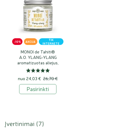
TIK
-10%
AKCIJA
INTERNETE
MONOI de Tahiti®
A.O. YLANG-YLANG
aromatizuotas aliejus,
100% natūralus
nuo
24,03 €
26,70 €
Pasirinkti
Įvertinimai (
7
)