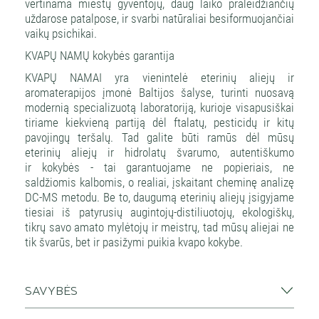
vertinama miestų gyventojų, daug laiko praleidžiančių
uždarose patalpose, ir svarbi natūraliai besiformuojančiai
vaikų psichikai.
KVAPŲ NAMŲ kokybės garantija
KVAPŲ NAMAI yra vienintelė eterinių aliejų ir
aromaterapijos įmonė Baltijos šalyse, turinti nuosavą
modernią specializuotą laboratoriją, kurioje visapusiškai
tiriame kiekvieną partiją dėl ftalatų, pesticidų ir kitų
pavojingų teršalų. Tad galite būti ramūs dėl mūsų
eterinių aliejų ir hidrolatų švarumo, autentiškumo
ir kokybės - tai garantuojame ne popieriais, ne
saldžiomis kalbomis, o realiai, įskaitant cheminę analizę
DC-MS metodu. Be to, daugumą eterinių aliejų įsigyjame
tiesiai iš patyrusių augintojų-distiliuotojų, ekologiškų,
tikrų savo amato mylėtojų ir meistrų, tad mūsų aliejai ne
tik švarūs, bet ir pasižymi puikia kvapo kokybe.
SAVYBĖS