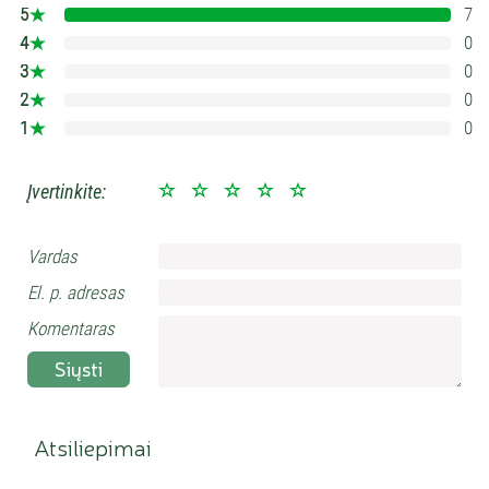
5
7
100%
4
0
0%
3
0
0%
2
0
0%
1
0
0%
Įvertinkite:
Vardas
El. p. adresas
Komentaras
Siųsti
Atsiliepimai