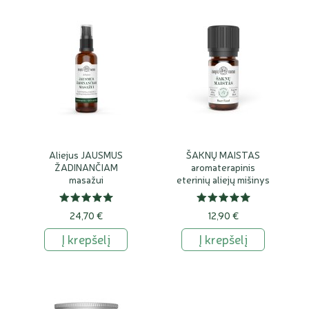
Aliejus JAUSMUS
ŠAKNŲ MAISTAS
ŽADINANČIAM
aromaterapinis
masažui
eterinių aliejų mišinys
plaukams
24,70 €
12,90 €
Į krepšelį
Į krepšelį