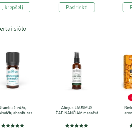
Į krepšelį
Pasirinkti
rtai siūlo
-
Stambiažiedžių
Aliejus JAUSMUS
Rin
inaičių absoliutas
ŽADINANČIAM masažui
aro