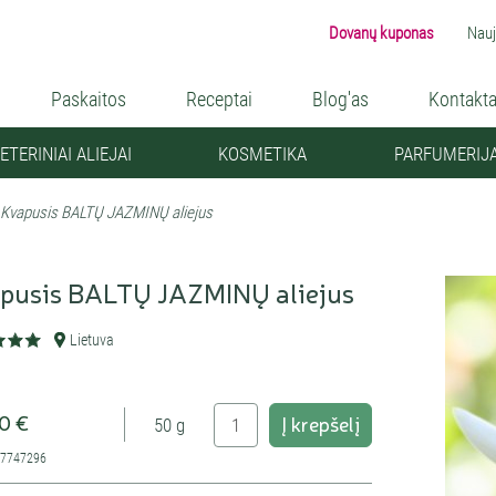
Dovanų kuponas
Nauj
Paskaitos
Receptai
Blog'as
Kontakta
ETERINIAI ALIEJAI
KOSMETIKA
PARFUMERIJ
Kvapusis BALTŲ JAZMINŲ aliejus
pusis BALTŲ JAZMINŲ aliejus
Lietuva
0 €
Į krepšelį
50 g
47747296