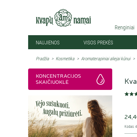
Renginiai
NAUJIENOS
VISOS PREKĖS
Pradžia
>
Kosmetika
>
Aromaterapiniai aliejai kūnui
>
KONCENTRACIJOS
Kva
SKAIČIUOKLĖ
24,4
Kodas: 