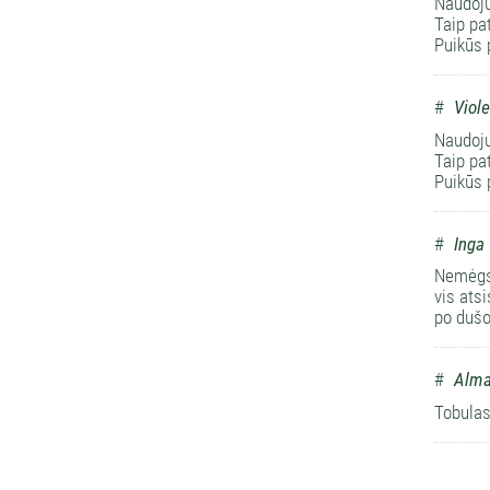
Naudoju
Taip pa
Puikūs 
#
Viole
Naudoju
Taip pa
Puikūs 
#
Inga
Nemėgst
vis atsi
po dušo
#
Alm
Tobulas