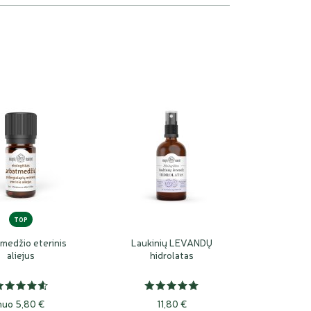
TOP
medžio eterinis
Laukinių LEVANDŲ
aliejus
hidrolatas
nuo 5,80 €
11,80 €