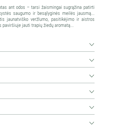
ptas ant odos – tarsi žaismingai sugrąžina patirti
ikystės saugumo ir besąlyginės meilės jausmą...
s jaunatviško veržlumo, pasitikėjimo ir aistros
 paviršiuje jauti trapių žiedų aromatą...