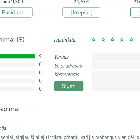
nuo 11,50 €
24,70 €
21,
Pasirinkti
Į krepšelį
inimai (
9
)
Įvertinkite:
9
Vardas
100%
0
El. p. adresas
0%
0
0%
Komentaras
0
0%
Siųsti
0
0%
iepimai
nija
seniai įsigijau šį aliejų ir tikrai pritariu, kad jis prabangus vien dėl j