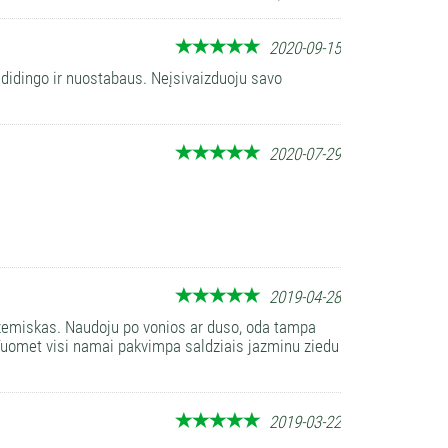
2020-09-15
s didingo ir nuostabaus. Neįsivaizduoju savo
2020-07-29
2019-04-28
ezemiskas. Naudoju po vonios ar duso, oda tampa
 Tuomet visi namai pakvimpa saldziais jazminu ziedu
2019-03-22