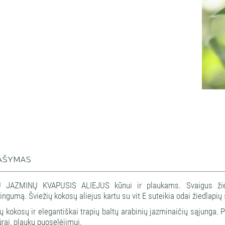
AŠYMAS
 JAZMINŲ KVAPUSIS ALIEJUS kūnui ir plaukams. Svaigus žiedų
ngumą. Šviežių kokosų aliejus kartu su vit E suteikia odai žiedlapi
ų kokosų ir elegantiškai trapių baltų arabinių jazminaičių sąjunga.
ūrai, plaukų puoselėjimui.