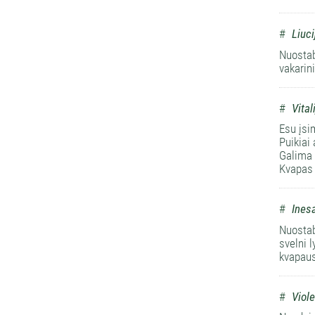
#
Liuci
Nuostab
vakarini
#
Vital
Esu įsim
Puikiai 
Galima 
Kvapas
#
Ines
Nuostab
svelni 
kvapaus
#
Viole