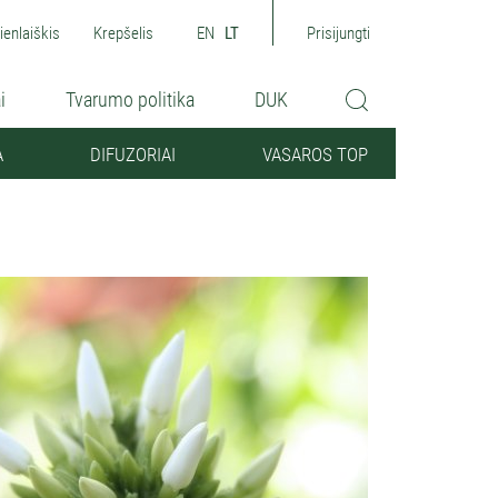
ienlaiškis
Krepšelis
EN
LT
Prisijungti
i
Tvarumo politika
DUK
A
DIFUZORIAI
VASAROS TOP