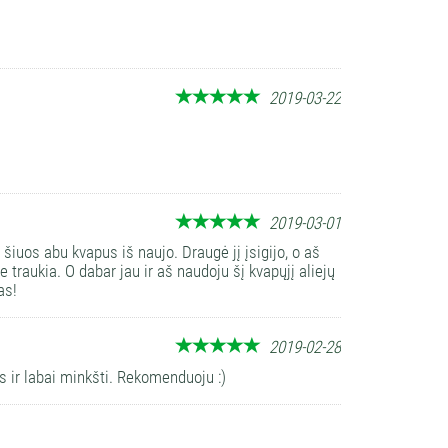
2019-03-22
2019-03-01
šiuos abu kvapus iš naujo. Draugė jį įsigijo, o aš
 traukia. O dabar jau ir aš naudoju šį kvapųjį aliejų
as!
2019-02-28
 ir labai minkšti. Rekomenduoju :)