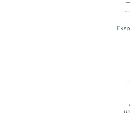
Ekspe
jazm