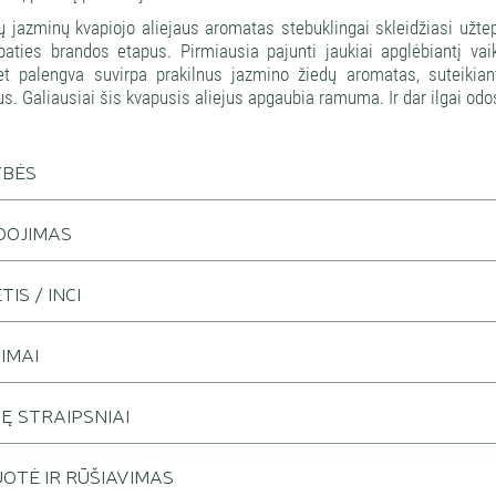
ų jazminų kvapiojo aliejaus aromatas stebuklingai skleidžiasi užte
paties brandos etapus. Pirmiausia pajunti jaukiai apglėbiantį va
t palengva suvirpa prakilnus jazmino žiedų aromatas, suteikianti
s. Galiausiai šis kvapusis aliejus apgaubia ramuma. Ir dar ilgai odos
YBĖS
DOJIMAS
IS / INCI
JIMAI
JĘ STRAIPSNIAI
OTĖ IR RŪŠIAVIMAS