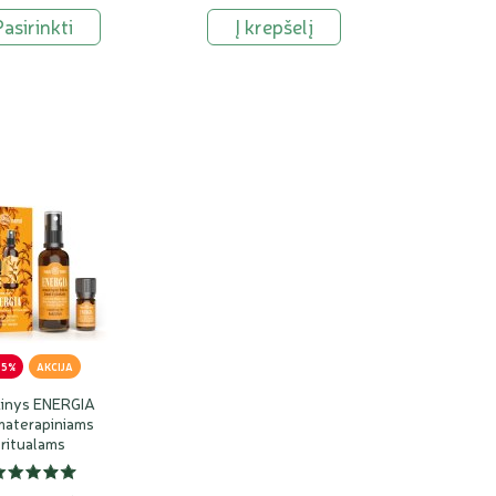
Pasirinkti
Į krepšelį
15%
AKCIJA
kinys ENERGIA
materapiniams
ritualams