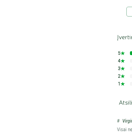
Įvert
5
4
3
2
1
Atsil
#
Virgi
Visai ne