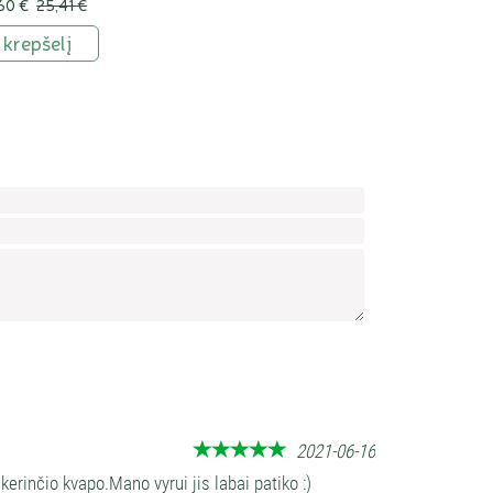
60 €
25,41 €
Į krepšelį
Patvirtin
Ši
adresą
lauke
paliki
tušči
2021-06-16
o kerinčio kvapo.Mano vyrui jis labai patiko :)