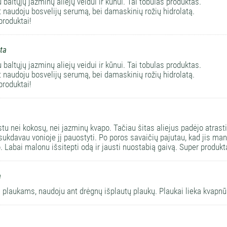
 baltųjų jazminų aliejų veidui ir kūnui. Tai tobulas produktas.
t naudoju bosvelijų serumą, bei damaskinių rožių hidrolatą.
produktai!
ta
 baltųjų jazminų aliejų veidui ir kūnui. Tai tobulas produktas.
t naudoju bosvelijų serumą, bei damaskinių rožių hidrolatą.
produktai!
u nei kokosų, nei jazminų kvapo. Tačiau šitas aliejus padėjo atrasti 
sukdavau vonioje jį pauostyti. Po poros savaičių pajutau, kad jis mane
. Labai malonu išsitepti odą ir jausti nuostabią gaivą. Super produkt
a
 plaukams, naudoju ant drėgnų išplautų plaukų. Plaukai lieka kvapnūs