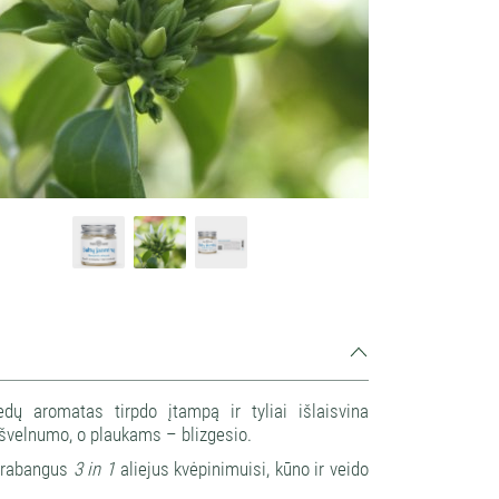
 aromatas tirpdo įtampą ir tyliai išlaisvina
ų švelnumo, o plaukams – blizgesio.
 Prabangus
3 in 1
aliejus kvėpinimuisi, kūno ir veido