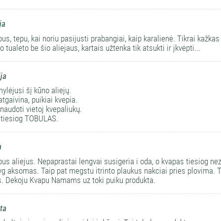
ja
us, tepu, kai noriu pasijusti prabangiai, kaip karalienė. Tikrai kažka
o tualeto be šio aliejaus, kartais užtenka tik atsukti ir įkvėpti...
ija
ylėjusi šį kūno aliejų.
atgaivina, puikiai kvepia.
naudoti vietoj kvepaliukų.
 tiesiog TOBULAS.
a
us aliejus. Nepaprastai lengvai susigeria i oda, o kvapas tiesiog n
lyg aksomas. Taip pat megstu itrinto plaukus nakciai pries plovima.
. Dekoju Kvapu Namams uz toki puiku produkta.
ta