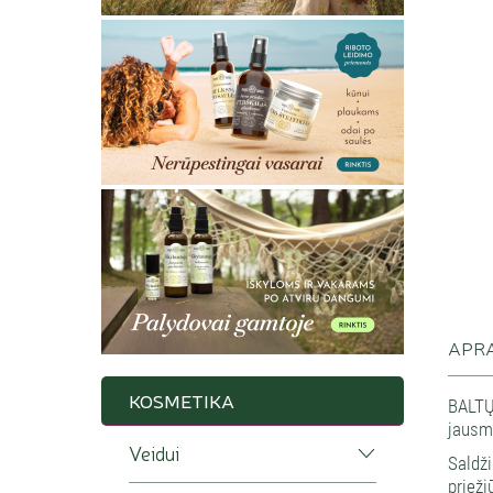
APR
KOSMETIKA
BALTŲ
jausmi
Veidui
Saldži
prieži