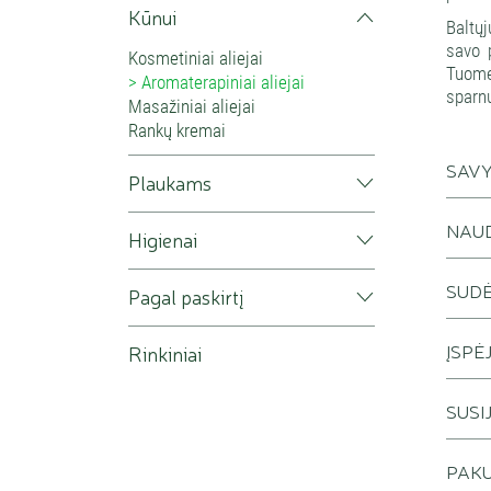
Kūnui
Baltųj
savo 
Kosmetiniai aliejai
Tuome
Aromaterapiniai aliejai
sparnu
Masažiniai aliejai
Rankų kremai
SAV
Plaukams
NAU
Higienai
SUDĖT
Pagal paskirtį
ĮSPĖ
Rinkiniai
SUSI
PAKU