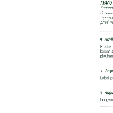
KVAPŲ
Kadangi
dažniaus
tepamas
prieš n
#
Akvi
Produkt
kojom s
plaukam
#
Jurgi
Labai p
#
Augu
Lengvai 