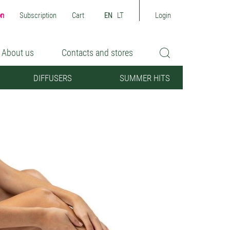
on
Subscription
Cart
EN
LT
Login
About us
Contacts and stores
DIFFUSERS
SUMMER HITS