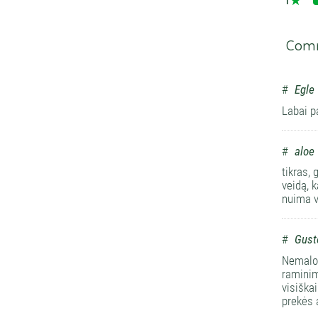
1
Com
#
Egle
Labai p
#
aloe 
tikras, 
veidą, k
nuima v
#
Gust
Nemalon
raminim
visiška
prekės