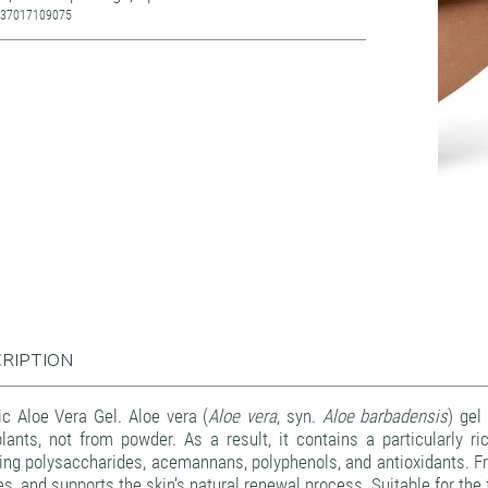
437017109075
RIPTION
ic Aloe Vera Gel. Aloe vera (
Aloe vera
, syn.
Aloe barbadensis
) gel
plants, not from powder. As a result, it contains a particularly 
ing polysaccharides, acemannans, polyphenols, and antioxidants. Fre
s, and supports the skin’s natural renewal process. Suitable for the 