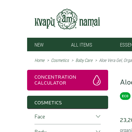
NEW
ALL ITEMS
ESSEN
Home
>
Cosmetics
>
Baby Care
>
Aloe Vera Gel, Org
CONCENTRATION
Alo
CALCULATOR
ECO
COSMETICS
Face
23,2
organi
Body