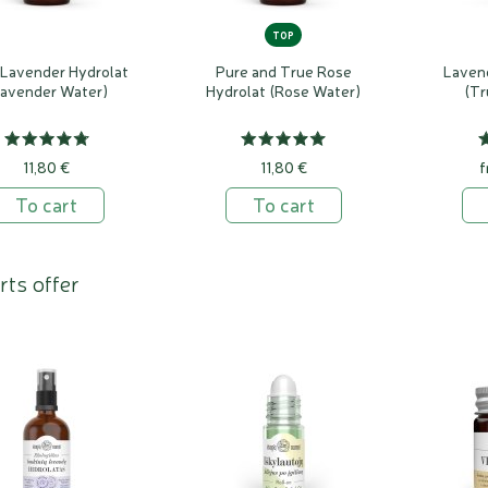
TOP
 Lavender Hydrolat
Pure and True Rose
Lavend
Lavender Water)
Hydrolat (Rose Water)
(Tr
11,80 €
11,80 €
f
To cart
To cart
rts offer