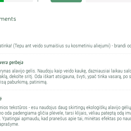
1
16.666666666667%
ments
atinka! (Tepu ant veido sumaišius su kosmetiniu aliejumi) - brandi 
vera gerbeja
grynas alavijo gelis. Naudoju kaip veido kaukę, dazniausiai laikau sald
aklą, dekolte sritį. Oda iškart atsigauna, švyti, ypač tinka vasarą, po
isą paburkimą, patinimą.
ė
ios tekstūros - esu naudojus daug skirtingų ekologiškų alavijo gėlių, 
o oda padengiama gličia plėvele, tarsi klijais, vėliau pateptą odą im
i. Ypatingai apmaudu, kad pranešus apie tai, minėtas efektas po naud
 aprašyme.