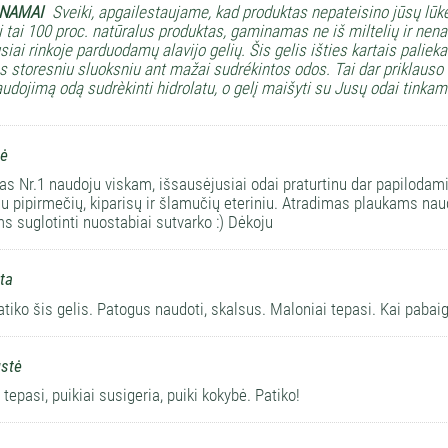
 NAMAI
Sveiki, apgailestaujame, kad produktas nepateisino jūsų lūke
 tai 100 proc. natūralus produktas, gaminamas ne iš miltelių ir nenaud
iai rinkoje parduodamų alavijo gelių. Šis gelis išties kartais palieka p
 storesniu sluoksniu ant mažai sudrékintos odos. Tai dar priklaus
audojimą odą sudrèkinti hidrolatu, o gelį maišyti su Jusų odai tinka
lė
as Nr.1 naudoju viskam, išsausėjusiai odai praturtinu dar papilodam
u pipirmečių, kiparisų ir šlamučių eteriniu. Atradimas plaukams nau
s suglotinti nuostabiai sutvarko :) Dėkoju
ta
atiko šis gelis. Patogus naudoti, skalsus. Maloniai tepasi. Kai pabaig
stė
tepasi, puikiai susigeria, puiki kokybė. Patiko!