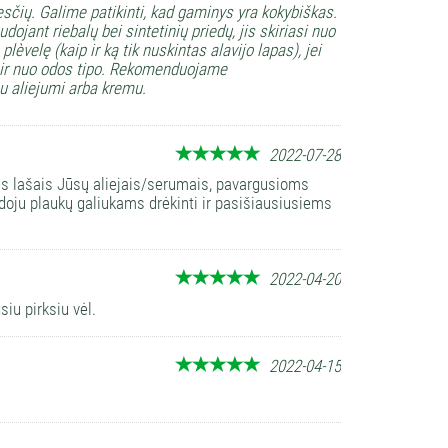
sčių. Galime patikinti, kad gaminys yra kokybiškas.
ojant riebalų bei sintetinių priedų, jis skiriasi nuo
lèvelę (kaip ir ką tik nuskintas alavijo lapas), jei
o ir nuo odos tipo. Rekomenduojame
mu aliejumi arba kremu.
2022-07-28
is lašais Jūsų aliejais/serumais, pavargusioms
doju plaukų galiukams drėkinti ir pasišiausiusiems
2022-04-20
siu pirksiu vėl.
2022-04-15