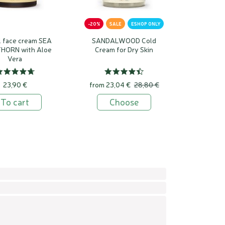
-20%
SALE
ESHOP ONLY
l face cream SEA
SANDALWOOD Cold
HORN with Aloe
Cream for Dry Skin
Vera
23,90 €
from
23,04 €
28,80 €
To cart
Choose
Confirm
Leav
this