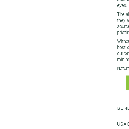
eyes.
The a
they 
source
pristi
Withou
best o
curren
minimu
Natur
BENE
USA