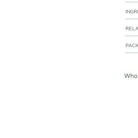
INGR
REL
PACK
Who 