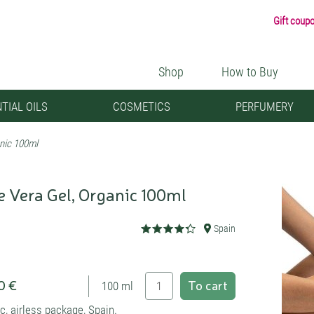
Gift coup
Shop
How to Buy
TIAL OILS
COSMETICS
PERFUMERY
anic 100ml
e Vera Gel, Organic 100ml
Spain
0 €
To cart
100 ml
c, airless package, Spain.