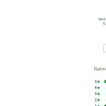
Wild
(
Ratin
5
4
3
2