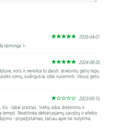
field
empt
2026-04-07
oda laiminga ✨
2024-08-26
ytuve, nors ir nereikia to daryti: atvėsintu geliu tepu
 saulės vonių, sudirgusiai odai nuraminti. Vėsus gelis
2023-05-10
šis - labai prastas. Vietoj odos drėkinimo ir
a tempti. Neatitinka deklaruojamų savybių ir efekto
ojimo - pripažįstamas, tačiau apie tai nutylima