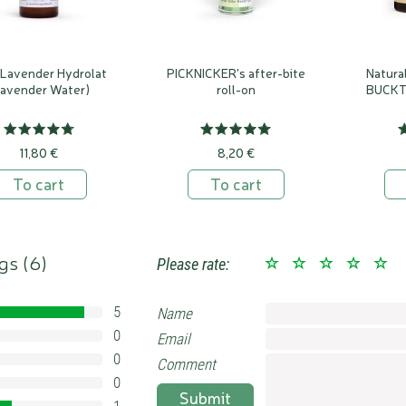
 Lavender Hydrolat
PICKNICKER's after-bite
Natura
Lavender Water)
roll-on
BUCKT
11,80 €
8,20 €
To cart
To cart
gs (
6
)
Please rate:
5
Name
83.333333333333%
0
Email
0%
0
0%
Comment
0
0%
Submit