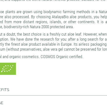
loe plants are grown using biodynamic farming methods in a Natur
are also processed. By choosing AtalayaBio aloe products, you hel
d from more distant regions, islands, or other continents. It is 
ne, biodiversity-rich Natura 2000 protected area.
t a doubt, the best choice is a freshly cut aloe leaf. However, when 
ption. We have done the research for you: after a long search for a t
tly the finest aloe product available in Europe. Its airless packagi
m (without preservatives, aloe vera gel cannot be preserved for lon
al and organic cosmetics. COSMOS Organic certified.
FITS
GE