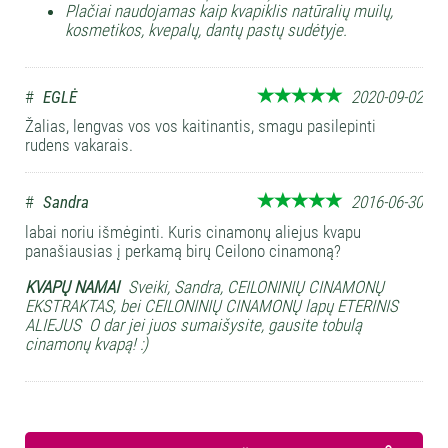
Plačiai naudojamas kaip kvapiklis natūralių muilų,
kosmetikos, kvepalų, dantų pastų sudėtyje.
#
EGLĖ
2020-09-02
Žalias, lengvas vos vos kaitinantis, smagu pasilepinti
rudens vakarais.
#
Sandra
2016-06-30
labai noriu išmėginti. Kuris cinamonų aliejus kvapu
panašiausias į perkamą birų Ceilono cinamoną?
KVAPŲ NAMAI
Sveiki, Sandra, CEILONINIŲ CINAMONŲ
EKSTRAKTAS, bei CEILONINIŲ CINAMONŲ lapų ETERINIS
ALIEJUS O dar jei juos sumaišysite, gausite tobulą
cinamonų kvapą! :)