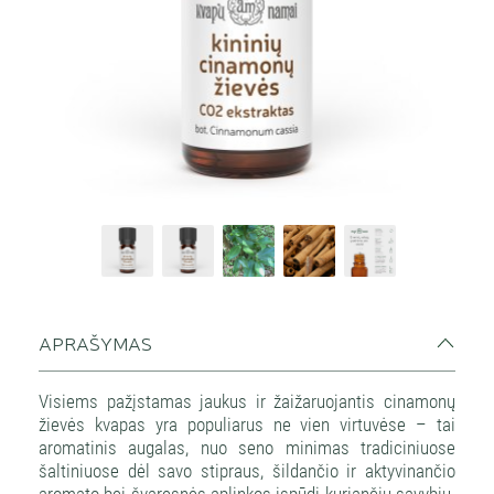
namai
APRAŠYMAS
Visiems pažįstamas jaukus ir žaižaruojantis cinamonų
žievės kvapas yra populiarus ne vien virtuvėse – tai
aromatinis augalas, nuo seno minimas tradiciniuose
šaltiniuose dėl savo stipraus, šildančio ir aktyvinančio
aromato bei švaresnės aplinkos įspūdį kuriančių savybių.