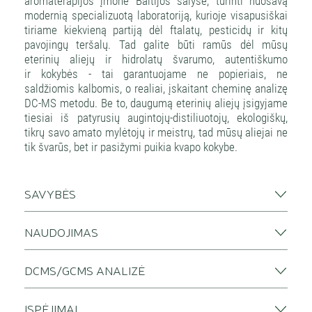
aromaterapijos įmonė Baltijos šalyse, turinti nuosavą
modernią specializuotą laboratoriją, kurioje visapusiškai
tiriame kiekvieną partiją dėl ftalatų, pesticidų ir kitų
pavojingų teršalų. Tad galite būti ramūs dėl mūsų
eterinių aliejų ir hidrolatų švarumo, autentiškumo
ir kokybės - tai garantuojame ne popieriais, ne
saldžiomis kalbomis, o realiai, įskaitant cheminę analizę
DC-MS metodu. Be to, daugumą eterinių aliejų įsigyjame
tiesiai iš patyrusių augintojų-distiliuotojų, ekologiškų,
tikrų savo amato mylėtojų ir meistrų, tad mūsų aliejai ne
tik švarūs, bet ir pasižymi puikia kvapo kokybe.
SAVYBĖS
NAUDOJIMAS
DCMS/GCMS ANALIZĖ
ĮSPĖJIMAI