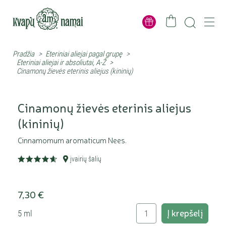
Pradžia
>
Eteriniai aliejai pagal grupę
>
Eteriniai aliejai ir absoliutai, A-Ž
>
Cinamonų žievės eterinis aliejus (kininių)
Cinamonų žievės eterinis aliejus
(kininių)
Cinnamomum aromaticum Nees.
įvairių šalių
7,30 €
Į krepšelį
5 ml