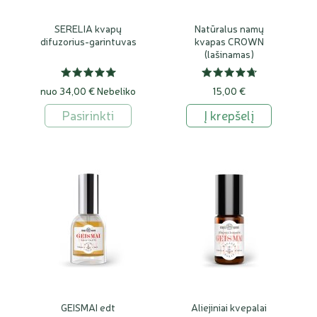
SERELIA kvapų
Natūralus namų
difuzorius-garintuvas
kvapas CROWN
(lašinamas)
nuo 34,00 €
Nebeliko
15,00 €
Pasirinkti
Į krepšelį
GEISMAI edt
Aliejiniai kvepalai