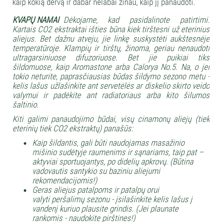
kaip kokią dervą ir dabar nelabai žinau, kaip jį panaudoti.
KVAPŲ NAMAI
Dėkojame, kad pasidalinote patirtimi.
Kartais CO2 ekstraktai išties būna kiek tirštesni už eterinius
aliejus. Bet dažnu atveju, jie linkę suskystėti aukštesnėje
temperatūroje. Klampių ir tirštų, žinoma, geriau nenaudoti
ultragarsiniuose difuzoriuose. Bet jie puikiai tiks
šildomuose, kaip
Aromastone
arba
Calorya No.5
. Na, o jei
tokio neturite, paprasčiausias būdas šildymo sezono metu -
kelis lašus užlašinkite ant servetėlės ar diskelio skirto veido
valymui ir padėkite ant radiatoriaus arba kito šilumos
šaltinio.
Kiti galimi panaudojimo būdai, visų cinamonų aliejų (tiek
eterinių tiek CO2 ekstraktų) panašūs:
Kaip šildantis, gali būti naudojamas masažinio
mišinio sudėtyje raumenims ir sąnariams, taip pat –
aktyviai sportuojantys, po didelių apkrovų. (Būtina
vadovautis santykio su baziniu aliejumi
rekomendacijomis!)
Geras aliejus patalpoms ir patalpų orui
valyti peršalimų sezonu - įsilašinkite kelis lašus į
vandenį kuriuo plausite grindis. (Jei plaunate
rankomis - naudokite pirštines!)