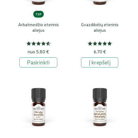
TOP
Arbatmedžio eterinis
Gvazdikėlių eterinis
aliejus
aliejus
nuo 5,80 €
6,70 €
Pasirinkti
Į krepšelį