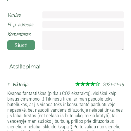
Vardas
El. p. adresas
Komentaras
Siųsti
Atsiliepimai
#
Viktorija
2021-11-16
Kvapas fantastiškas (pirkau CO2 ekstraktą), visiškai kaip
biraus cinamono! :) Tik nesu tikra, ar man papuolė toks
buteliukas, ar jis visada toks ir konsultantė parduotuvėje
nepasakė, bet naudoti vandens difuzoriuje nelabai tinka, nes
jis labai tirštas (net nelaša iš buteliuko, reikia kratyti), tai
vandenyje man sušoko į burbulą, prilipo prie difuzoriaus
sienelių ir nelabai skleidė kvapą :( Po to valiau nuo sienelių