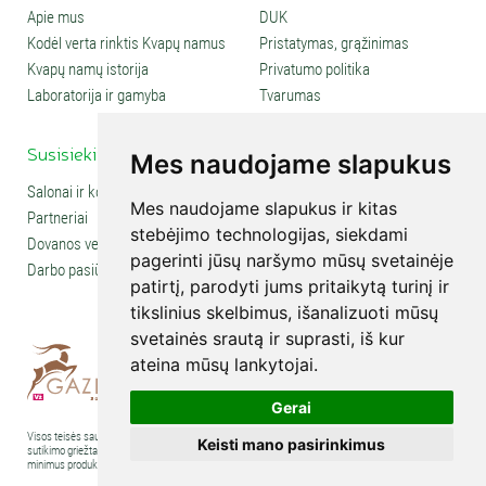
Apie mus
DUK
Kodėl verta rinktis Kvapų namus
Pristatymas, grąžinimas
Kvapų namų istorija
Privatumo politika
Laboratorija ir gamyba
Tvarumas
Susisiekite
Social media
Mes naudojame slapukus
Salonai ir kontaktai
Mes naudojame slapukus ir kitas
Partneriai
stebėjimo technologijas, siekdami
Dovanos verslui
pagerinti jūsų naršymo mūsų svetainėje
Darbo pasiūlymai
patirtį, parodyti jums pritaikytą turinį ir
tikslinius skelbimus, išanalizuoti mūsų
svetainės srautą ir suprasti, iš kur
ateina mūsų lankytojai.
Gerai
Visos teisės saugomos © 2007-2026 UAB „Kvapų namai“. Kopijuoti tekstus, nuotraukas ir kt. be
Keisti mano pasirinkimus
sutikimo griežtai draudžiama. Visa informacija publikuojama pažintiniais ir švietimo tikslais. Norint
minimus produktus naudoti gydymui, būtina pasitarti su specialistais.