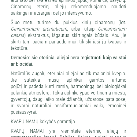
Cinamonų eterinį aliejų rekomenduojama naudoti
saikingai ir atsargiai dėl jo intensyvumo.
Šiuo metu turime du puikius kinių cinamonų (lot.
Cinnamomum aromaticum
, arba kitaip
Cinnamomum
cassia
) ekstraktus, išgautus skirtingais būdais. Abu jie
skirti tam pačiam panaudojimui, tik skiriasi jų kvapas ir
tekstūra.
Dėmesio: šie eteriniai aliejai nėra registruoti kaip vaistai
ar biocidai.
Natūralūs augalų eteriniai aliejai ne tik maloniai kvepia.
Jie suteikia mūsų aplinkai gamtos artumo
pojūtį ir padeda kurti ramią, harmoningą bei biologiškai
palankią atmosferą. Tokia aplinka ypač vertinama miestų
gyventojų, daug laiko praleidžiančių uždarose patalpose,
ir svarbi natūraliai besiformuojančiai vaikų emocinei
pusiausvyrai.
KVAPŲ NAMŲ kokybės garantija
KVAPŲ NAMAI yra vienintelė eterinių aliejų ir