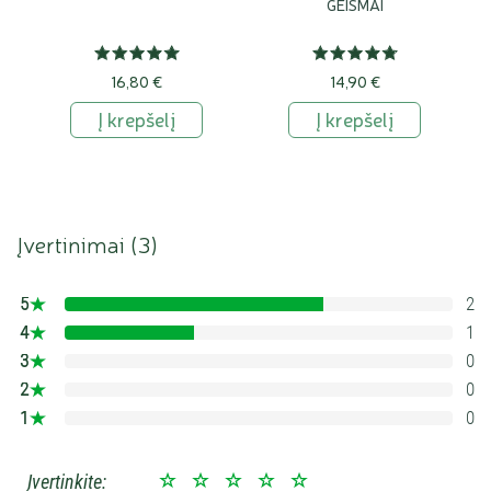
GEISMAI
16,80 €
14,90 €
Į krepšelį
Į krepšelį
Įvertinimai (
3
)
5
2
66.666666666667%
4
1
33.333333333333%
3
0
0%
2
0
0%
1
0
0%
Įvertinkite: