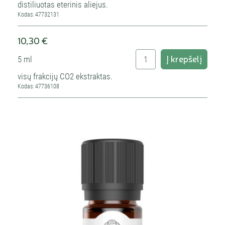
distiliuotas eterinis aliejus.
Kodas: 47732131
10,30 €
Į krepšelį
5 ml
visų frakcijų CO2 ekstraktas.
Kodas: 47736108