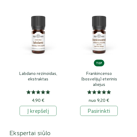
TOP
Labdano rezinoidas,
Frankincenso
ekstraktas
(bosvelijų) eterinis
aliejus
4,90 €
nuo 9,20 €
Į krepšelį
Pasirinkti
Ekspertai siūlo