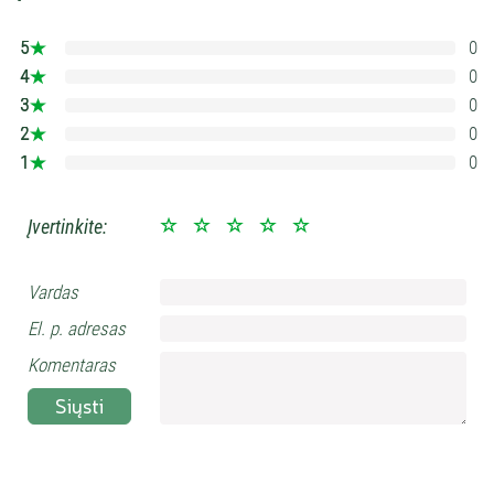
5
0
0%
4
0
0%
3
0
0%
2
0
0%
1
0
0%
Įvertinkite:
Vardas
El. p. adresas
Komentaras
Siųsti