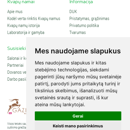
Kvapų namai
Informacija
Apie mus
DUK
Kodėl verta rinktis Kvapų namus
Pristatymas, grąžinimas
Kvapų namų istorija
Privatumo politika
Laboratorija ir gamyba
Tvarumas
Susisiekite
Social media
Mes naudojame slapukus
Salonai ir kontaktai
Mes naudojame slapukus ir kitas
Partneriai
stebėjimo technologijas, siekdami
Dovanos verslui
pagerinti jūsų naršymo mūsų svetainėje
Darbo pasiūlymai
patirtį, parodyti jums pritaikytą turinį ir
tikslinius skelbimus, išanalizuoti mūsų
svetainės srautą ir suprasti, iš kur
ateina mūsų lankytojai.
Gerai
Visos teisės saugomos © 2007-2026 UAB „Kvapų namai“. Kopijuoti tekstus, nuotraukas ir kt. be
Keisti mano pasirinkimus
sutikimo griežtai draudžiama. Visa informacija publikuojama pažintiniais ir švietimo tikslais. Norint