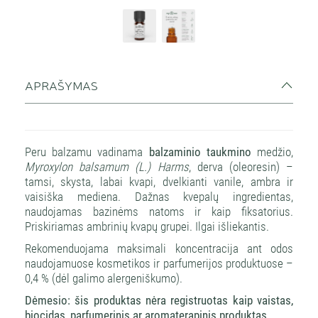
APRAŠYMAS
Peru balzamu vadinama
balzaminio taukmino
medžio,
Myroxylon balsamum (L.) Harms
, derva (oleoresin) –
tamsi, skysta, labai kvapi, dvelkianti vanile, ambra ir
vaisiška mediena. Dažnas kvepalų ingredientas,
naudojamas bazinėms natoms ir kaip fiksatorius.
Priskiriamas ambrinių kvapų grupei. Ilgai išliekantis.
Rekomenduojama maksimali koncentracija ant odos
naudojamuose kosmetikos ir parfumerijos produktuose –
0,4 % (dėl galimo alergeniškumo).
Dėmesio: šis produktas nėra registruotas kaip vaistas,
biocidas, parfumerinis ar aromaterapinis produktas.