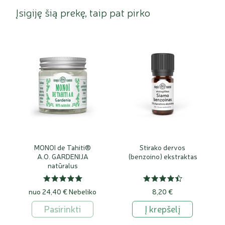
Įsigiję šią prekę, taip pat pirko
MONOI de Tahiti®
Stirako dervos
A.O. GARDENIJA
(benzoino) ekstraktas
natūralus
aromatizuotas aliejus
nuo 24,40 €
Nebeliko
8,20 €
Pasirinkti
Į krepšelį