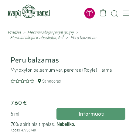
Pradžia
>
Eteriniai aliejai pagal grupę
>
Eteriniai aliejai ir absoliutai, A-Ž
>
Peru balzamas
Peru balzamas
Myroxylon balsamum var. pereirae (Royle) Harms
Salvadoras
7,60 €
Informuoti
5 ml
70% spiritinis tirpalas.
Nebeliko.
Kodas: 47736740