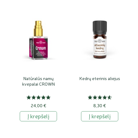
Natūralūs namų
Kedrų eterinis aliejus
kvepalai CROWN
24,00 €
8,30 €
Į krepšelį
Į krepšelį