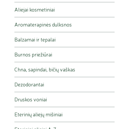
Aliejai kosmetiniai
Aromaterapinės dulksnos
Balzamai ir tepalai
Burnos priežiūrai
Chna, sapindai, bičių vaškas
Dezodorantai
Druskos voniai
Eterinių aliejų mišiniai
Eteriniai aliejai A-Z