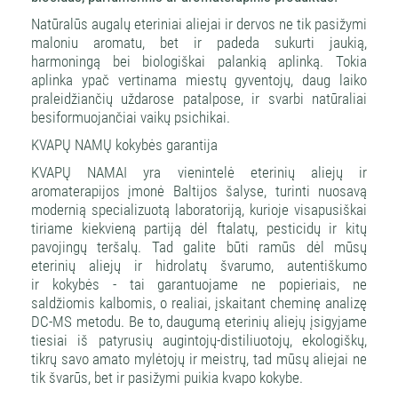
Natūralūs augalų eteriniai aliejai ir dervos ne tik pasižymi
maloniu aromatu, bet ir padeda sukurti jaukią,
harmoningą bei biologiškai palankią aplinką. Tokia
aplinka ypač vertinama miestų gyventojų, daug laiko
praleidžiančių uždarose patalpose, ir svarbi natūraliai
besiformuojančiai vaikų psichikai.
KVAPŲ NAMŲ kokybės garantija
KVAPŲ NAMAI yra vienintelė eterinių aliejų ir
aromaterapijos įmonė Baltijos šalyse, turinti nuosavą
modernią specializuotą laboratoriją, kurioje visapusiškai
tiriame kiekvieną partiją dėl ftalatų, pesticidų ir kitų
pavojingų teršalų. Tad galite būti ramūs dėl mūsų
eterinių aliejų ir hidrolatų švarumo, autentiškumo
ir kokybės - tai garantuojame ne popieriais, ne
saldžiomis kalbomis, o realiai, įskaitant cheminę analizę
DC-MS metodu. Be to, daugumą eterinių aliejų įsigyjame
tiesiai iš patyrusių augintojų-distiliuotojų, ekologiškų,
tikrų savo amato mylėtojų ir meistrų, tad mūsų aliejai ne
tik švarūs, bet ir pasižymi puikia kvapo kokybe.