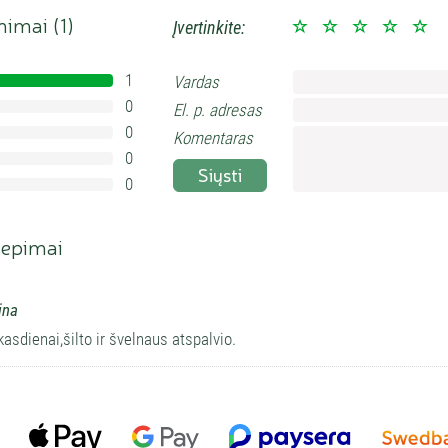
inimai (
1
)
Įvertinkite:
1
Vardas
100%
0
El. p. adresas
0%
0
0%
Komentaras
0
0%
Siųsti
0
0%
iepimai
ina
kasdienai,šilto ir švelnaus atspalvio.