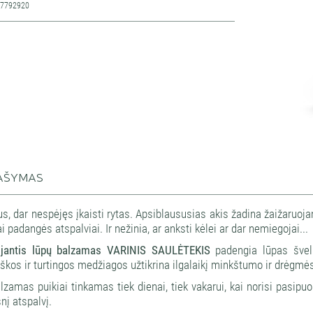
47792920
AŠYMAS
s, dar nespėjęs įkaisti rytas. Apsiblaususias akis žadina žaižaruojan
ai padangės atspalviai. Ir nežinia, ar anksti kėlei ar dar nemiegojai...
jantis lūpų balzamas VARINIS SAULĖTEKIS
padengia lūpas švelni
škos ir turtingos medžiagos užtikrina ilgalaikį minkštumo ir drėgmės
lzamas puikiai tinkamas tiek dienai, tiek vakarui, kai norisi pasipuo
nį atspalvį.