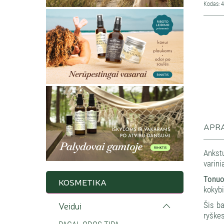
Kodas: 
APR
Ankstu
varini
Tonuo
KOSMETIKA
kokybi
Veidui
Šis ba
ryškes