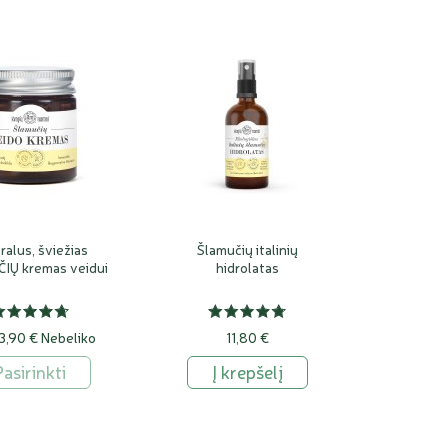
ralus, šviežias
Šlamučių italinių
IŲ kremas veidui
hidrolatas
3,90 €
Nebeliko
11,80 €
Pasirinkti
Į krepšelį