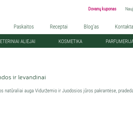
Dovanų kuponas
Nauj
Paskaitos
Receptai
Blog'as
Kontakta
ETERINIAI ALIEJAI
KOSMETIKA
PARFUMERIJ
dos ir levandinai
s natūraliai auga Viduržemio ir Juodosios jūros pakrantėse, pradedan
ja, Krymu. Pačiomis vertingiausiomis vienbalsiai pripažįstamos pran
 dėl ypatingai ryškių terapinių savybių. Provanso levandų savybes su
i pavasariai, nedidelis kritulių kiekis, kalnų aukštis ir specifinė lab
is. Susipažinkite su levandų ir jų aliejų įvairove:
avandula angustifolia
arba L. officinalis, vaistinė arba
tikroji levanda