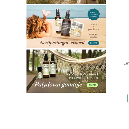
l
l
L
Lev
k
s
L
s
l
s
k
p
m