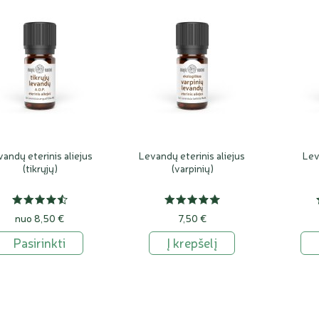
ygio. Tai ir yra pagrindinė levanda, pati populiariausia ir plačiausiai
aikoma panacėja nuo šimtų ligų.
Laukinė tikroji levanda. Tai pati ypatingiausia, kvapniausia leva
Provanso levandų ea yra itin retas. Mes jums siūlome laukinių 
altitudės laukinių levandų eterinių aliejų
.
Auginama tikroji levanda, iš sėklų arba auginių, 800 – 1,200 m au
provansietiško aliejaus ( AOP), Mailette, Diva veislių aliejų, ir B
avandula latifolia
,
varpinė levanda
, angl. spike lavender. Priešingai 
andų eterinis aliejus
Levandų eterinis aliejus
Lev
eliais mažais žiedeliais, šakota levanda, natūraliai auganti apie 50
(tikrųjų)
(varpinių)
udėtimi ir kvapu panašus į rozmarinų ir eukaliptų, nes jame nemažai c
avandula x intermedia
, hibridinė levanda,
levandinas
, kuri atsirado
nuo 8,50 €
7,50 €
usikryžminus tikrosioms su varpinėmis levandomis toje zonoje, kurio
Pasirinkti
Į krepšelį
evandinai, o dirbtinai sukryžminus tas dvi levandų rūšis plačiai kultiv
u tikrosiomis levandomis, o ypač nepatyrusios nosys neatskiria tikrųj
ultivuojamos levandinų veislės - Abrial, Super, Sumian, Grosso. Past
roduktyvi, sukaupia itin daug eterinio aliejaus ir todėl šis
levandinų et
ėlynuojančios lygios it liniuote nubrėžtos vagos dažniausiai yra lev