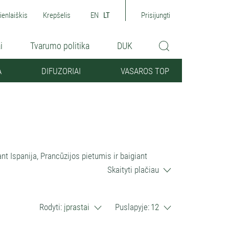
ienlaiškis
Krepšelis
EN
LT
Prisijungti
i
Tvarumo politika
DUK
A
DIFUZORIAI
VASAROS TOP
t Ispanija, Prancūzijos pietumis ir baigiant
cūziškos levandos, tiek dėl tauraus švaros kvapo,
Skaityti plačiau
formuoja mikroklimatas – jūra, saulėtas dangus,
ai skurdi žemė – kalkakmeniai...tačiau neapsiribokime
Rodyti:
įprastai
Puslapyje:
12
, kuri auga nuo 500 m iki beveik 2,000 m virš jūros