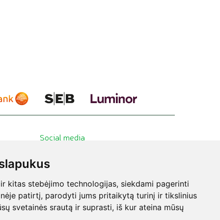
uja, tai tyčinių ir netyčinių klastočių pasitaiko
levandų;
sevilinių levandų aliejus
alsuoja ambrišku
r tai nenuostabu, nes sevilinės levandos ir
tačiau skiriasi ir jų augimvietės ir jų kvapas.
rugelio sparnelius primenančiais žiedais. Labiausiai
 gamtos iki kultūros, nuo Aukštutinio Provanso
Social media
slapukus
 kitas stebėjimo technologijas, siekdami pagerinti
e patirtį, parodyti jums pritaikytą turinį ir tikslinius
sų svetainės srautą ir suprasti, iš kur ateina mūsų