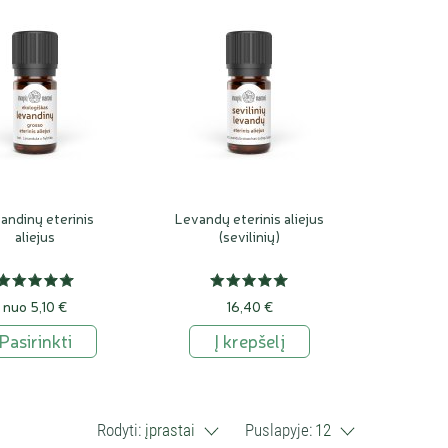
 naudojama. Tikroji levanda nuo seniausių laikų
nda auganti aukštai Alpėse. Laukinių tikrųjų
levandų, surinktų rankomis
iš 1200m ir didesnės
kštyje virš jūros lygio. Siūlome rūšinio
ulgarijoje ekologiškai augintų levandų aliejų
savo giminaitėms yra neišvaizdi, pražystanti vos
andinų eterinis
Levandų eterinis aliejus
0-600m aukštyje Alpėse.
Varpinių levandų aliejus
aliejus
(sevilinių)
ineolio (eukaliptolio).
nuo 5,10 €
16,40 €
je jos auga greta. Gamtoje sutinkami laukiniai
Pasirinkti
Į krepšelį
uojami kultūriniai levandinai; jie dažnai painiojami
ų levandų ir levandinų eterinių aliejų. Dažniausiai
aroji dažniausiai auginama levandų rūšis, labai
erinis aliejus yra pigiausias
. Provanse
Rodyti:
įprastai
Puslapyje:
12
andinų, o ne levandų. Ne prancūzai prekybininkai