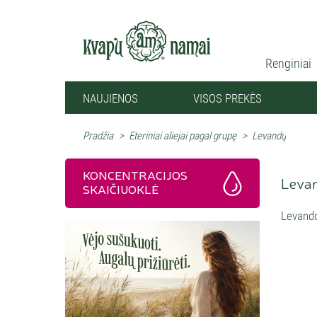
Renginiai
NAUJIENOS
VISOS PREKĖS
Pradžia
>
Eteriniai aliejai pagal grupę
>
Levandų
KONCENTRACIJOS
Levan
SKAIČIUOKLĖ
Levando
Bulgari
tiek ir
žvarbok
vien jom
L