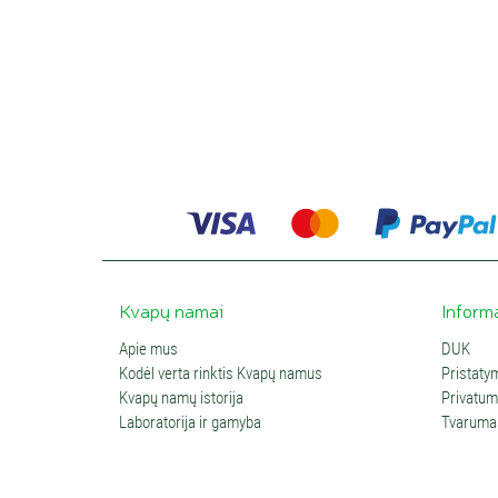
d
d
L
l
š
L
p
Straips
ūkinink
Kvapų namai
Inform
Apie mus
DUK
Kodėl verta rinktis Kvapų namus
Pristaty
Kvapų namų istorija
Privatumo
Laboratorija ir gamyba
Tvaruma