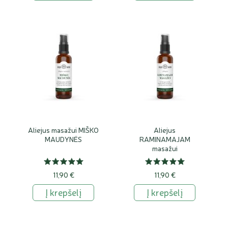
Ne kiekvienas kūno masažo aliejus tinka veidui. Veido odai
reikėtų rinktis lengvesnės tekstūros aliejus arba produktus,
kurie aiškiai nurodyti kaip tinkami veido masažui.
Kaip laikyti natūralų masažo aliejų?
Natūralų masažo aliejų laikykite sandariai uždarytą, vėsioje,
sausoje ir nuo tiesioginės saulės apsaugotoje vietoje. Taip
ilgiau išsaugomas produkto kvapas, tekstūra ir kokybė.
Aliejus masažui MIŠKO
Aliejus
MAUDYNĖS
RAMINAMAJAM
masažui
11,90 €
11,90 €
Į krepšelį
Į krepšelį