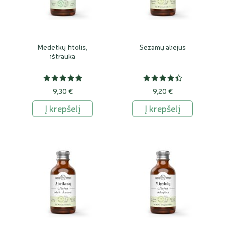
Medetkų fitolis,
Sezamų aliejus
ištrauka
9,30 €
9,20 €
Į krepšelį
Į krepšelį