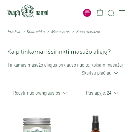
Pradžia
>
Kosmetika
>
Masažams
>
Kūno masažui
Kaip tinkamai išsirinkti masažo aliejų?
Tinkamas masažo aliejus priklauso nuo to, kokiam masažui
jis bus naudojamas, kokia yra oda ir kokios patirties norisi.
Skaityti plačiau
Vienam žmogui svarbiausia, kad aliejus gerai slystų ir ilgai
neišdžiūtų ant odos. Kitam, kad jis būtų natūralus, švelnaus
Rodyti:
nuo brangiausios
Puslapyje:
24
kvapo, papildytas eteriniais aliejais arba tinkamas
jautresnei odai.
Jeigu masažą atliekate namuose, dažniausiai verta rinktis
universalesnį kūno masažo aliejų – tokį, kuris lengvai
pasiskirsto, maloniai slysta ir nepalieka pernelyg sunkaus
pojūčio. Profesionaliam masažui gali būti svarbi didesnė