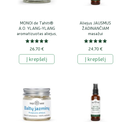
Aromaterapinis masažo aliejus papildomas eteriniais
aliejais. Tokiu atveju svarbi ne tik tekstūra, bet ir kvapas.
Eteriniai aliejai masažui suteikia aiškesnį ritualo pobūdį:
vieni aromatai labiau siejami su ramybe ir jaukumu, kiti – su
MONOI de Tahiti®
Aliejus JAUSMUS
A.O. YLANG-YLANG
ŽADINANČIAM
gaiva, šiluma ar energija.
aromatizuotas aliejus,
masažui
Svarbu nepamiršti, kad eteriniai aliejai yra koncentruotos
100% natūralus
augalinės medžiagos, todėl juos reikia naudoti atsakingai.
26,70 €
24,70 €
Jei renkatės masažo aliejų vaikams, nėštumo metu,
Į krepšelį
Į krepšelį
žindymo laikotarpiu ar labai jautriai odai, verta rinktis tik tam
pritaikytus produktus arba pasitarti su specialistu.
Natūralus masažo aliejus kūnui: kada verta
rinktis?
Natūralus masažo aliejus tinka tiems, kurie nori vengti
sintetinių kvapiklių, mineralinių aliejų ar perteklinių priedų.
Toks aliejus dažniausiai kuriamas iš augalinių aliejų, o
aromaterapiniuose mišiniuose papildomas natūraliais
eteriniais aliejais.