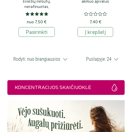
šviežių riešutų,
akmuo apvalus
nerafinuotas,
ekologiškas
nuo 7,50 €
7,40 €
Pasirinkti
Į krepšelį
Rodyti:
nuo brangiausios
Puslapyje:
24
KONCENTRACIJOS SKAIČIUOKLĖ