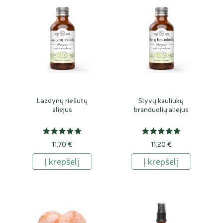
Lazdynų riešutų
Slyvų kauliukų
aliejus
branduolių aliejus
11,70 €
11,20 €
Į krepšelį
Į krepšelį