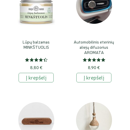
Lūpų balzamas
Automobilinis eterinių
MINKŠTUOLIS
aliejų difuzorius
AROMATA
8,80 €
8,90 €
Į krepšelį
Į krepšelį