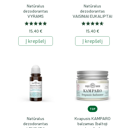
Natūralus
Natūralus
dezodorantas
dezodorantas
VYRAMS
VAISINIAI EUKALIPTAI
15,40 €
15,40 €
Į krepšelį
Į krepšelį
TOP
Natūralus
Kvapusis KAMPARO
dezodorantas
balzamas (baltoji