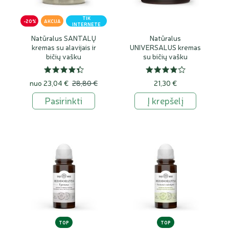
TIK
-20%
AKCIJA
INTERNETE
Natūralus SANTALŲ
Natūralus
kremas su alavijais ir
UNIVERSALUS kremas
bičių vašku
su bičių vašku
nuo
23,04 €
28,80 €
21,30 €
Pasirinkti
Į krepšelį
TOP
TOP