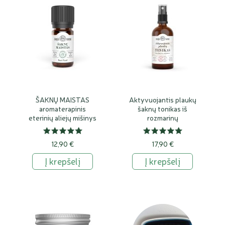
ŠAKNŲ MAISTAS
Aktyvuojantis plaukų
aromaterapinis
šaknų tonikas iš
eterinių aliejų mišinys
rozmarinų
plaukams
12,90 €
17,90 €
Į krepšelį
Į krepšelį