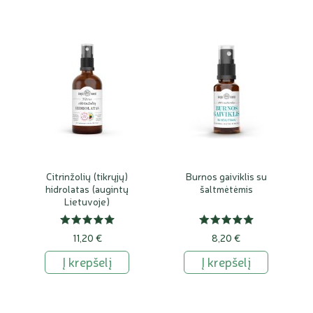
Citrinžolių (tikrųjų)
Burnos gaiviklis su
hidrolatas (augintų
šaltmėtėmis
Lietuvoje)
11,20 €
8,20 €
Į krepšelį
Į krepšelį