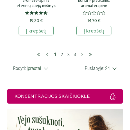
aromaterapinis
kūnui ir plaukams,
eterinių aliejų mišinys
aromaterapinė
19,20 €
14,70 €
Į krepšelį
Į krepšelį
(current)
1
2
3
4
Rodyti:
įprastai
Puslapyje:
24
KONCENTRACIJOS SKAIČIUOKLĖ