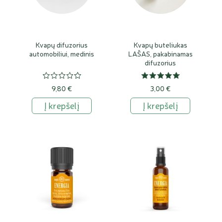
Kvapų difuzorius
Kvapų buteliukas
automobiliui, medinis
LAŠAS, pakabinamas
difuzorius
automobiliui
9,80 €
3,00 €
Į krepšelį
Į krepšelį