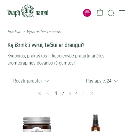
Pradžia
>
Vyrams bei Tėčiams
Ką išrinkti vyrui, tėčiui ar draugui?
Kvapnios, praktiškos ir kasdienybę praturtinančios
aromterapinės dovanos iš gamtos!
Rodyti:
įprastai
Puslapyje:
24
(current)
1
2
3
4