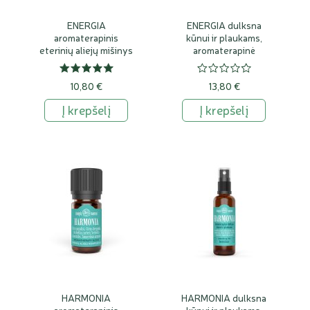
ENERGIA
ENERGIA dulksna
aromaterapinis
kūnui ir plaukams,
eterinių aliejų mišinys
aromaterapinė
10,80 €
13,80 €
Į krepšelį
Į krepšelį
HARMONIA
HARMONIA dulksna