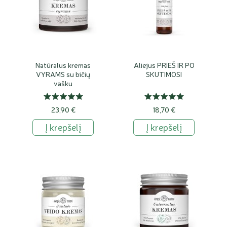
Natūralus kremas
Aliejus PRIEŠ IR PO
VYRAMS su bičių
SKUTIMOSI
vašku
23,90 €
18,70 €
Į krepšelį
Į krepšelį