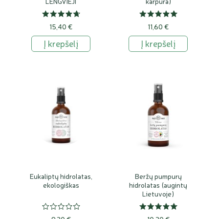
LENGVIEJI
karpūra)
KAMPARMEDŽIAI
15,40 €
11,60 €
Į krepšelį
Į krepšelį
Eukaliptų hidrolatas,
Beržų pumpurų
ekologiškas
hidrolatas (augintų
Lietuvoje)