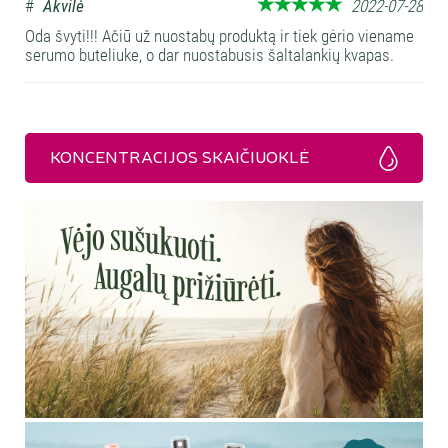
#
Akvilė
2022-07-28
Oda švyti!!! Ačiū už nuostabų produktą ir tiek gėrio viename
serumo buteliuke, o dar nuostabusis šaltalankių kvapas.
KONCENTRACIJOS SKAIČIUOKLĖ