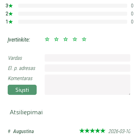
3
0
0%
2
0
0%
1
0
0%
Įvertinkite:
Vardas
El. p. adresas
Komentaras
Siųsti
Atsiliepimai
#
Augustina
2026-03-10