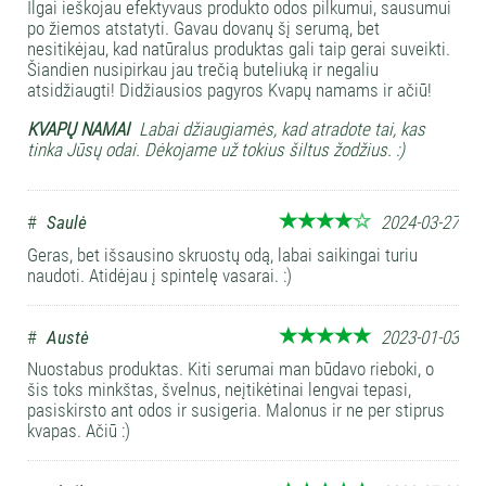
Ilgai ieškojau efektyvaus produkto odos pilkumui, sausumui
po žiemos atstatyti. Gavau dovanų šį serumą, bet
nesitikėjau, kad natūralus produktas gali taip gerai suveikti.
Šiandien nusipirkau jau trečią buteliuką ir negaliu
atsidžiaugti! Didžiausios pagyros Kvapų namams ir ačiū!
KVAPŲ NAMAI
Labai džiaugiamės, kad atradote tai, kas
tinka Jūsų odai. Dėkojame už tokius šiltus žodžius. :)
#
Saulė
2024-03-27
Geras, bet išsausino skruostų odą, labai saikingai turiu
naudoti. Atidėjau į spintelę vasarai. :)
#
Austė
2023-01-03
Nuostabus produktas. Kiti serumai man būdavo rieboki, o
šis toks minkštas, švelnus, neįtikėtinai lengvai tepasi,
pasiskirsto ant odos ir susigeria. Malonus ir ne per stiprus
kvapas. Ačiū :)