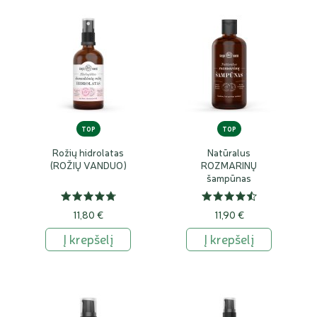
TOP
TOP
Rožių hidrolatas
Natūralus
(ROŽIŲ VANDUO)
ROZMARINŲ
šampūnas
11,80 €
11,90 €
Į krepšelį
Į krepšelį