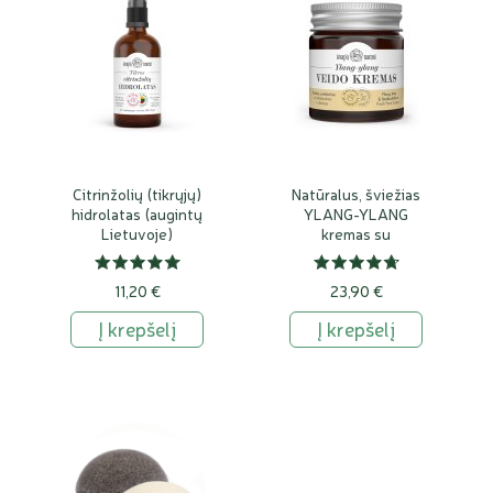
Citrinžolių (tikrųjų)
Natūralus, šviežias
hidrolatas (augintų
YLANG-YLANG
Lietuvoje)
kremas su
šaltalankiais ir
alavijais
11,20 €
23,90 €
Į krepšelį
Į krepšelį