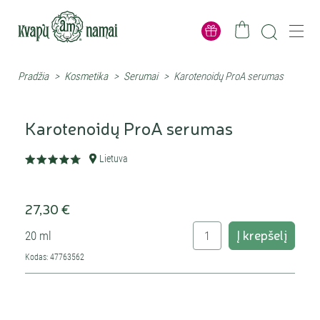
Pradžia
>
Kosmetika
>
Serumai
>
Karotenoidų ProA serumas
Karotenoidų ProA serumas
Lietuva
27,30 €
Į krepšelį
20 ml
Kodas: 47763562