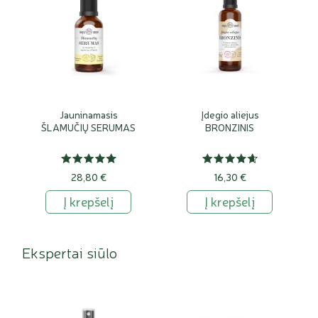
Jauninamasis
Įdegio aliejus
ŠLAMUČIŲ SERUMAS
BRONZINIS
28,80 €
16,30 €
Į krepšelį
Į krepšelį
Ekspertai siūlo