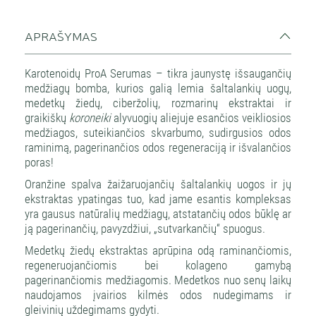
APRAŠYMAS
Karotenoidų ProA Serumas – tikra jaunystę išsaugančių
medžiagų bomba, kurios galią lemia šaltalankių uogų,
medetkų žiedų, ciberžolių, rozmarinų ekstraktai ir
graikiškų
koroneiki
alyvuogių aliejuje esančios veikliosios
medžiagos, suteikiančios skvarbumo, sudirgusios odos
raminimą, pagerinančios odos regeneraciją ir išvalančios
poras!
Oranžine spalva žaižaruojančių šaltalankių uogos ir jų
ekstraktas ypatingas tuo, kad jame esantis kompleksas
yra gausus natūralių medžiagų, atstatančių odos būklę ar
ją pagerinančių, pavyzdžiui, „sutvarkančių“ spuogus.
Medetkų žiedų ekstraktas aprūpina odą raminančiomis,
regeneruojančiomis bei kolageno gamybą
pagerinančiomis medžiagomis. Medetkos nuo senų laikų
naudojamos įvairios kilmės odos nudegimams ir
gleivinių uždegimams gydyti.