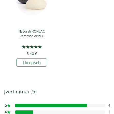
Natūrali KONJAC
kempinė veidui
5,40 €
Į krepšelį
Įvertinimai (
5
)
5
4
80%
4
1
20%