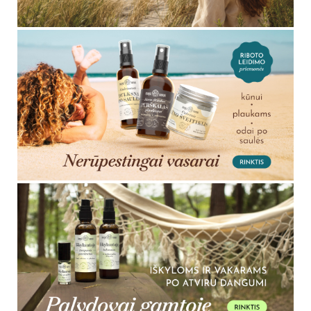
saulėje arba po saulės vonių, priklausomai nuo konkretaus
produkto paskirties.
Kada tepti įdegio aliejų – prieš ar po SPF?
Jeigu naudojate SPF, pirmiausia tepkite apsauginę priemonę
pagal gamintojo instrukciją. Įdegio aliejų naudokite taip, kad
nesumažintumėte SPF apsaugos veiksmingumo.
Ar įdegio aliejų galima naudoti po saulės?
Taip, kai kurie aliejai gali būti naudojami po saulės odos
maitinimui ir komfortui. Tačiau nudegusiai, paraudusiai ar
sudirgusiai odai pirmiausia reikėtų vėsinančių ir raminančių
priemonių.
Kuo skiriasi įdegio aliejus nuo savaiminio
įdegio priemonės?