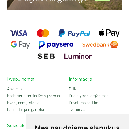
Įdegio aliejus dažniausiai naudojamas saulės sezono metu
odos priežiūrai ir įdegio atspalvio paryškinimui. Savaiminio
įdegio priemonės suteikia spalvą be saulės poveikio.
Kvapų namai
Informacija
Apie mus
DUK
Kodėl verta rinktis Kvapų namus
Pristatymas, grąžinimas
Kvapų namų istorija
Privatumo politika
Laboratorija ir gamyba
Tvarumas
Susisiekite
Social media
Mes naudojame slapukus