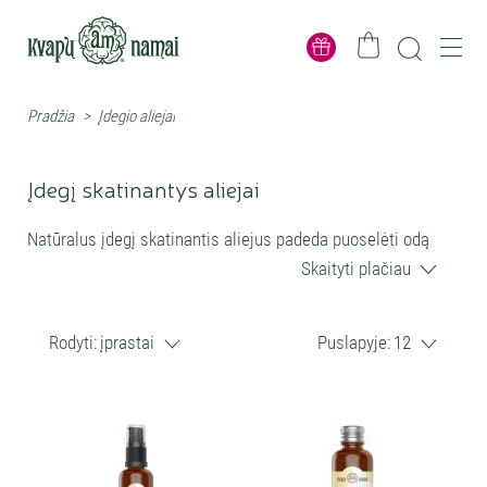
Pradžia
>
Įdegio aliejai
Įdegį skatinantys aliejai
Natūralus įdegį skatinantis aliejus padeda puoselėti odą
saulėtuoju sezonu, suteikia jai glotnumo, švytėjimo ir gali
Skaityti plačiau
paryškinti įdegio atspalvį. Šioje kategorijoje rasite augalinių
aliejų ir serumų kūnui su šaltalankiais, karotenoidais, Monoi,
Rodyti:
įprastai
Puslapyje:
12
erškėtuogėmis ir kitais odą maitinančiais ingredientais.
Rinkitės aliejų įdegiui pagal savo tikslą: auksiniam
švytėjimui, bronziniam atspalviui, sausos odos komfortui ar
priežiūrai po saulės vonių. Svarbu prisiminti – įdegio aliejus
neatstoja SPF apsaugos nuo saulės.