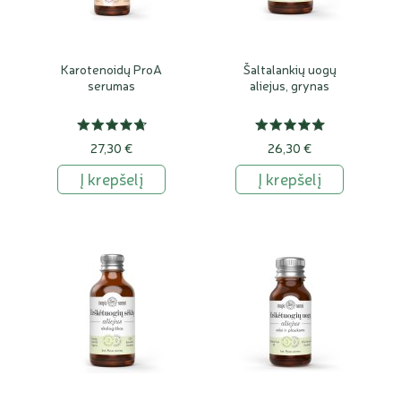
ar kitais minkštinančiais aliejais.
Priežiūrai po saulės
Karotenoidų ProA
Šaltalankių uogų
serumas
aliejus, grynas
Po saulės vonių odai dažnai reikia švelnios, maitinamosios
priežiūros. Aliejai gali padėti palaikyti odos elastingumą ir
komfortą, tačiau nudegusiai ar sudirgusiai odai pirmiausia
27,30 €
26,30 €
reikėtų rinktis vėsinančias ir raminančias priemones.
Į krepšelį
Į krepšelį
Ar įdegio aliejus atstoja SPF?
Įdegį skatinantis aliejus nėra apsauginis kremas nuo saulės,
nebent ant konkretaus produkto aiškiai nurodyta SPF
apsauga. Natūralūs aliejai gali puoselėti odą, suteikti jai
švytėjimo, padėti palaikyti minkštumą ir paryškinti įdegio
atspalvį, tačiau jie neturėtų būti naudojami kaip vienintelė
apsauga nuo UV spindulių.
Jeigu planuojate būti tiesioginėje saulėje, naudokite
tinkamą SPF priemonę pagal savo odos tipą, buvimo saulėje