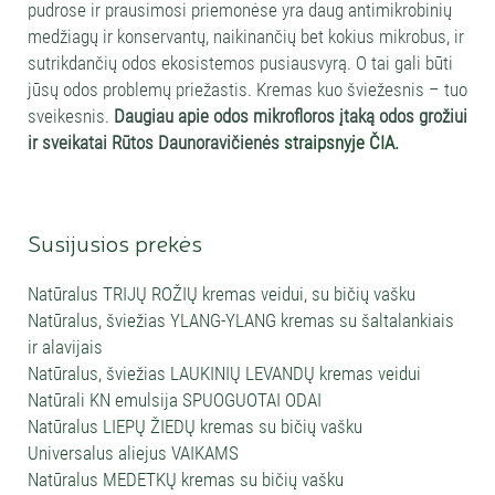
pudrose ir prausimosi priemonėse yra daug antimikrobinių
medžiagų ir konservantų, naikinančių bet kokius mikrobus, ir
sutrikdančių odos ekosistemos pusiausvyrą. O tai gali būti
jūsų odos problemų priežastis. Kremas kuo šviežesnis – tuo
sveikesnis.
Daugiau apie odos mikrofloros įtaką odos grožiui
ir sveikatai Rūtos Daunoravičienės
straipsnyje ČIA.
Susijusios prekės
Natūralus TRIJŲ ROŽIŲ kremas veidui, su bičių vašku
Natūralus, šviežias YLANG-YLANG kremas su šaltalankiais
ir alavijais
Natūralus, šviežias LAUKINIŲ LEVANDŲ kremas veidui
Natūrali KN emulsija SPUOGUOTAI ODAI
Natūralus LIEPŲ ŽIEDŲ kremas su bičių vašku
Universalus aliejus VAIKAMS
Natūralus MEDETKŲ kremas su bičių vašku