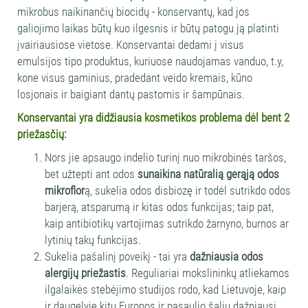
mikrobus naikinančių biocidų - konservantų, kad jos
galiojimo laikas būtų kuo ilgesnis ir būtų patogu ją platinti
įvairiausiose vietose. Konservantai dedami į visus
emulsijos tipo produktus, kuriuose naudojamas vanduo, t.y,
kone visus gaminius, pradedant veido kremais, kūno
losjonais ir baigiant dantų pastomis ir šampūnais.
Konservantai yra didžiausia kosmetikos problema dėl bent 2
priežasčių:
Nors jie apsaugo indelio turinį nuo mikrobinės taršos,
bet užtepti ant odos
sunaikina natūralią gerąją odos
mikroflor
ą, sukelia odos disbiozę ir todėl sutrikdo odos
barjerą, atsparumą ir kitas odos funkcijas; taip pat,
kaip antibiotikų vartojimas sutrikdo žarnyno, burnos ar
lytinių takų funkcijas.
Sukelia pašalinį poveikį - tai yra
dažniausia odos
alergijų priežastis
. Reguliariai mokslininkų atliekamos
ilgalaikės stebėjimo studijos rodo, kad Lietuvoje, kaip
ir daugelyje kitų Europos ir pasaulio šalių dažniausi