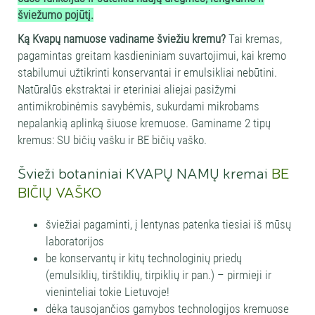
šviežumo pojūtį.
Ką Kvapų namuose vadiname šviežiu kremu?
Tai kremas,
pagamintas greitam kasdieniniam suvartojimui, kai kremo
stabilumui užtikrinti konservantai ir emulsikliai nebūtini.
Natūralūs ekstraktai ir eteriniai aliejai pasižymi
antimikrobinėmis savybėmis, sukurdami mikrobams
nepalankią aplinką šiuose kremuose. Gaminame 2 tipų
kremus: SU bičių vašku ir BE bičių vaško.
Švieži botaniniai KVAPŲ NAMŲ kremai
BE
BIČIŲ VAŠKO
šviežiai pagaminti, į lentynas patenka tiesiai iš mūsų
laboratorijos
be konservantų ir kitų technologinių priedų
(emulsiklių, tirštiklių, tirpiklių ir pan.) – pirmieji ir
vieninteliai tokie Lietuvoje!
dėka tausojančios gamybos technologijos kremuose