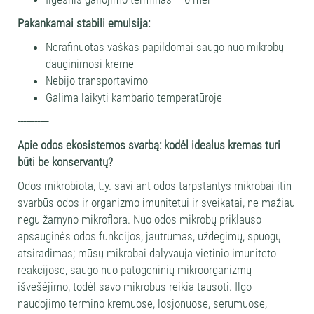
Pakankamai stabili emulsija:
Nerafinuotas vaškas papildomai saugo nuo mikrobų
dauginimosi kreme
Nebijo transportavimo
Galima laikyti kambario temperatūroje
-----------
Apie odos ekosistemos svarbą: kodėl idealus kremas turi
būti be konservantų?
Odos mikrobiota, t.y. savi ant odos tarpstantys mikrobai itin
svarbūs odos ir organizmo imunitetui ir sveikatai, ne mažiau
negu žarnyno mikroflora. Nuo odos mikrobų priklauso
apsauginės odos funkcijos, jautrumas, uždegimų, spuogų
atsiradimas; mūsų mikrobai dalyvauja vietinio imuniteto
reakcijose, saugo nuo patogeninių mikroorganizmų
išvešėjimo, todėl savo mikrobus reikia tausoti. Ilgo
naudojimo termino kremuose, losjonuose, serumuose,