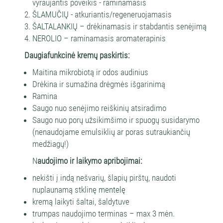
vyraujantis poveikis - raminamasis
ŠLAMUČIŲ
- atkuriantis/regeneruojamasis
ŠALTALANKIŲ
– drėkinamasis ir stabdantis senėjimą
NEROLIO
– raminamasis aromaterapinis
Daugiafunkcinė kremų paskirtis:
Maitina mikrobiotą ir odos audinius
Drėkina ir sumažina drėgmės išgarinimą
Ramina
Saugo nuo senėjimo reiškinių atsiradimo
Saugo nuo porų užsikimšimo ir spuogų susidarymo
(nenaudojame emulsiklių ar poras sutraukiančių
medžiagų!)
N
audojimo ir laikymo apribojimai:
nekišti į indą nešvarių, šlapių pirštų, naudoti
nuplaunamą stklinę
mentelę
kremą laikyti šaltai, šaldytuve
trumpas naudojimo terminas – max 3 mėn.