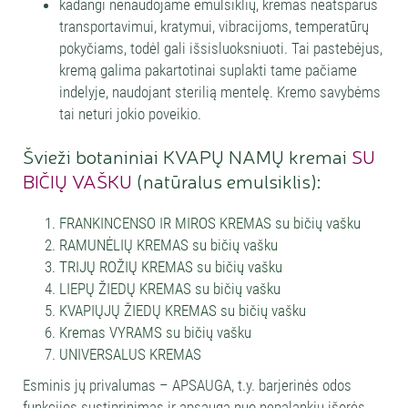
kadangi nenaudojame emulsiklių, kremas neatsparus
transportavimui, kratymui, vibracijoms, temperatūrų
pokyčiams, todėl gali išsisluoksniuoti. Tai pastebėjus,
kremą galima pakartotinai suplakti tame pačiame
indelyje, naudojant sterilią mentelę. Kremo savybėms
tai neturi jokio poveikio.
Švieži botaniniai KVAPŲ NAMŲ kremai
SU
BIČIŲ VAŠKU
(natūralus emulsiklis):
FRANKINCENSO IR MIROS KREMAS su bičių vašku
RAMUNĖLIŲ KREMAS su bičių vašku
TRIJŲ ROŽIŲ KREMAS su bičių vašku
LIEPŲ ŽIEDŲ KREMAS su bičių vašku
KVAPIŲJŲ ŽIEDŲ KREMAS su bičių vašku
Kremas VYRAMS su bičių vašku
UNIVERSALUS KREMAS
Esminis jų privalumas – APSAUGA, t.y. barjerinės odos
funkcijos sustiprinimas ir apsauga nuo nepalankių išorės