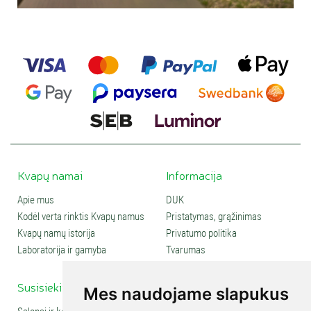
Kvapų namai
Informacija
Apie mus
DUK
Kodėl verta rinktis Kvapų namus
Pristatymas, grąžinimas
Kvapų namų istorija
Privatumo politika
Laboratorija ir gamyba
Tvarumas
Susisiekite
Social media
Mes naudojame slapukus