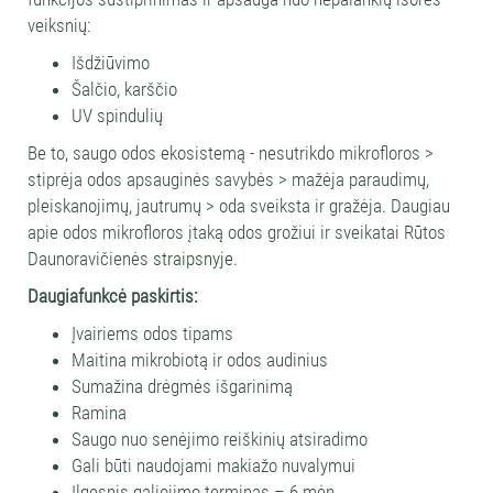
veiksnių:
Išdžiūvimo
Šalčio, karščio
UV spindulių
Be to, saugo odos ekosistemą - nesutrikdo mikrofloros >
stiprėja odos apsauginės savybės > mažėja paraudimų,
pleiskanojimų, jautrumų > oda sveiksta ir gražėja. Daugiau
apie odos mikrofloros įtaką odos grožiui ir sveikatai Rūtos
Daunoravičienės
straipsnyje.
Daugiafunkcė paskirtis:
Įvairiems odos tipams
Maitina mikrobiotą ir odos audinius
Sumažina drėgmės išgarinimą
Ramina
Saugo nuo senėjimo reiškinių atsiradimo
Gali būti naudojami makiažo nuvalymui
Ilgesnis galiojimo terminas – 6 mėn