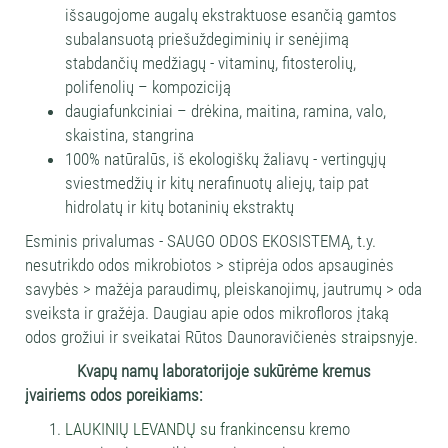
išsaugojome augalų ekstraktuose esančią gamtos
subalansuotą priešuždegiminių ir senėjimą
stabdančių medžiagų - vitaminų, fitosterolių,
polifenolių – kompoziciją
daugiafunkciniai – drėkina, maitina, ramina, valo,
skaistina, stangrina
100% natūralūs, iš ekologiškų žaliavų - vertingųjų
sviestmedžių ir kitų nerafinuotų aliejų, taip pat
hidrolatų ir kitų botaninių ekstraktų
Esminis privalumas - SAUGO ODOS EKOSISTEMĄ, t.y.
nesutrikdo odos mikrobiotos > stiprėja odos apsauginės
savybės > mažėja paraudimų, pleiskanojimų, jautrumų > oda
sveiksta ir gražėja. Daugiau apie odos mikrofloros įtaką
odos grožiui ir sveikatai Rūtos Daunoravičienės
straipsnyje.
Kvapų namų laboratorijoje sukūrėme kremus
įvairiems odos poreikiams:
LAUKINIŲ LEVANDŲ su frankincensu
kremo