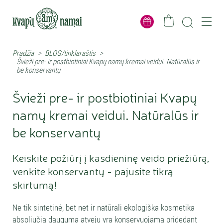
Pradžia
>
BLOG/tinklaraštis
>
Švieži pre- ir postbiotiniai Kvapų namų kremai veidui. Natūralūs ir
be konservantų
Švieži pre- ir postbiotiniai Kvapų
namų kremai veidui. Natūralūs ir
be konservantų
Keiskite požiūrį į kasdieninę veido priežiūrą,
venkite konservantų - pajusite tikrą
skirtumą!
Ne tik sintetinė, bet net ir natūrali ekologiška kosmetika
absoliučia dauguma atveju yra konservuojama pridedant