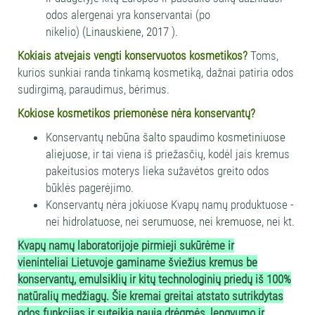
odos alergenai yra konservantai (po
nikelio)
(Linauskiene, 2017
)
.
Kokiais atvejais vengti konservuotos kosmetikos?
Toms,
kurios sunkiai randa tinkamą kosmetiką, dažnai patiria odos
sudirgimą, paraudimus, bėrimus.
Kokiose kosmetikos priemonėse nėra konservantų?
Konservantų nebūna
šalto spaudimo kosmetiniuose
aliejuose
, ir tai viena iš priežasčių, kodėl jais kremus
pakeitusios moterys lieka sužavėtos greito odos
būklės pagerėjimo.
Konservantų nėra jokiuose Kvapų namų produktuose -
nei
hidrolatuose
, nei
serumuose, nei kremuose
, nei kt.
Kvapų namų laboratorijoje pirmieji sukūrėme ir
vieninteliai Lietuvoje gaminame šviežius kremus be
konservantų, emulsiklių ir kitų technologinių priedų iš 100%
natūralių medžiagų. Šie kremai greitai atstato sutrikdytas
odos funkcijas ir suteikia naują drėgmės, lengvumo ir