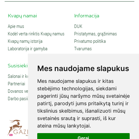
Kvapų namai
Informacija
Apie mus
DUK
Kodėl verta rinktis Kvapų namus
Pristatymas, grąžinimas
Kvapų namų istorija
Privatumo politika
Laboratorija ir gamyba
Tvarumas
Susisiekite
Social media
Mes naudojame slapukus
Salonai ir kontaktai
Mes naudojame slapukus ir kitas
Partneriai
stebėjimo technologijas, siekdami
Dovanos verslui
pagerinti jūsų naršymo mūsų svetainėje
Darbo pasiūlymai
patirtį, parodyti jums pritaikytą turinį ir
tikslinius skelbimus, išanalizuoti mūsų
svetainės srautą ir suprasti, iš kur
ateina mūsų lankytojai.
Gerai