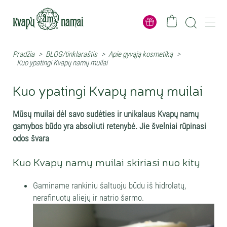
Pradžia
>
BLOG/tinklaraštis
>
Apie gyvąją kosmetiką
>
Kuo ypatingi Kvapų namų muilai
Kuo ypatingi Kvapų namų muilai
Mūsų muilai dėl savo sudėties ir unikalaus Kvapų namų
gamybos būdo yra absoliuti retenybė. Jie švelniai rūpinasi
odos švara
Kuo Kvapų namų muilai skiriasi nuo kitų
Gaminame rankiniu šaltuoju būdu iš hidrolatų,
nerafinuotų aliejų ir natrio šarmo.