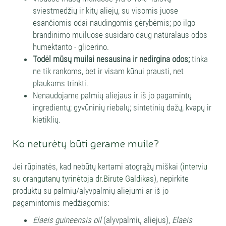
sviestmedžių ir kitų aliejų, su visomis juose
esančiomis odai naudingomis gėrybėmis; po ilgo
brandinimo muiluose susidaro daug natūralaus odos
humektanto - glicerino.
Todėl mūsų muilai nesausina ir nedirgina odos;
tinka
ne tik rankoms, bet ir visam kūnui prausti, net
plaukams trinkti.
Nenaudojame palmių aliejaus ir iš jo pagamintų
ingredientų; gyvūninių riebalų; sintetinių dažų, kvapų ir
kietiklių.
Ko neturėtų būti gerame muile?
Jei rūpinatės, kad nebūtų kertami atogrąžų miškai
(interviu
su orangutanų tyrinėtoja dr.Birute Galdikas
), nepirkite
produktų su palmių/alyvpalmių aliejumi ar iš jo
pagamintomis medžiagomis:
Elaeis guineensis oil
(alyvpalmių aliejus),
Elaeis