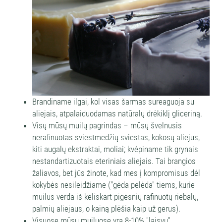
Brandiname ilgai, kol visas šarmas sureaguoja su
aliejais, atpalaiduodamas natūralų drėkiklį gliceriną.
Visų mūsų muilų pagrindas – mūsų švelnusis
nerafinuotas sviestmedžių sviestas, kokosų aliejus,
kiti augalų ekstraktai, moliai; kvėpiname tik grynais
nestandartizuotais eteriniais aliejais. Tai brangios
žaliavos, bet jūs žinote, kad mes į kompromisus dėl
kokybės nesileidžiame ("gėda pelėda" tiems, kurie
muilus verda iš keliskart pigesnių rafinuotų riebalų,
palmių aliejaus, o kainą plėšia kaip už gerus).
Visuose mūsų muiluose yra 8-10% "laisvų"