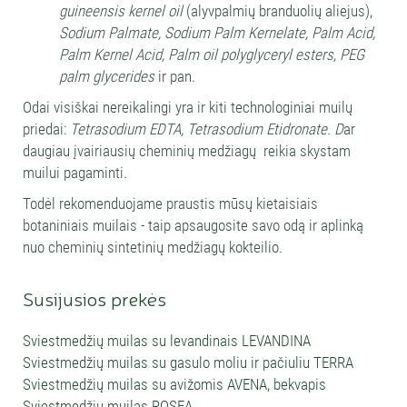
guineensis kernel oil
(alyvpalmių branduolių aliejus),
Sodium Palmate, Sodium Palm Kernelate, Palm Acid,
Palm Kernel Acid, Palm oil polyglyceryl esters, PEG
palm glycerides
ir pan.
Odai visiškai nereikalingi yra ir kiti technologiniai muilų
priedai:
Tetrasodium EDTA, Tetrasodium Etidronate. D
ar
daugiau įvairiausių cheminių medžiagų reikia skystam
muilui pagaminti.
Todėl rekomenduojame praustis mūsų kietaisiais
botaniniais muilais - taip apsaugosite savo odą ir aplinką
nuo cheminių sintetinių medžiagų kokteilio.
Susijusios prekės
Sviestmedžių muilas su levandinais LEVANDINA
Sviestmedžių muilas su gasulo moliu ir pačiuliu TERRA
Sviestmedžių muilas su avižomis AVENA, bekvapis
Sviestmedžių muilas ROSEA