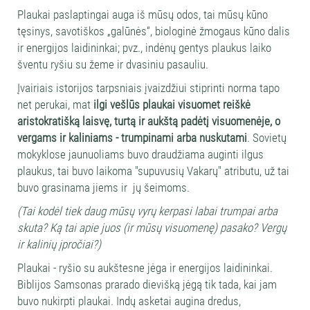
Plaukai paslaptingai auga iš mūsų odos, tai mūsų kūno
tęsinys, savotiškos „galūnės“, biologinė žmogaus kūno dalis
ir energijos laidininkai; pvz., indėnų gentys plaukus laiko
šventu ryšiu su žeme ir dvasiniu pasauliu.
Įvairiais istorijos tarpsniais įvaizdžiui stiprinti norma tapo
net perukai, mat
ilgi vešlūs plaukai visuomet reiškė
aristokratišką laisvę, turtą ir aukštą padėtį visuomenėje, o
vergams ir kaliniams - trumpinami arba nuskutami
. Sovietų
mokyklose jaunuoliams buvo draudžiama auginti ilgus
plaukus, tai buvo laikoma "supuvusių Vakarų" atributu, už tai
buvo grasinama jiems ir jų šeimoms.
(Tai kodėl tiek daug mūsų vyrų kerpasi labai trumpai arba
skuta? Ką tai apie juos (ir mūsų visuomenę) pasako? Vergų
ir kalinių įpročiai?)
Plaukai - ryšio su aukštesne jėga ir energijos laidininkai.
Biblijos Samsonas prarado dievišką jėgą tik tada, kai jam
buvo nukirpti plaukai. Indų asketai augina dredus,