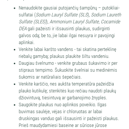
Nenaudokite gausiai putojančių šampūnų – putokliai-
sulfatai (
Sodium Lauryl Sulfate (SLS
),
Sodium Laureth
Sulfate (SLES)
),
Ammonium Lauryl Sulfate, Cocamide
DEA
gali pažeisti ir išsausinti plaukus, sudirginti
galvos odą; be to, jie labai ilgai nesuyra ir pavojingi
aplinkai.
Venkite labai karšto vandens - tai skatina perteklinę
riebalų gamybą; plaukus plaukite šiltu vandeniu.
Daugiau švelnumo - venkite grubaus šukavimo ir per
stipraus tempimo. Šukuokite švelniai su medinėmis
šukomis ar natūraliais šepečiais.
Venkite karščio, nes aukšta temperatūra pažeidžia
plauko kutikulę; stenkitės kuo rečiau naudoti plaukų
džiovintuvą, tiesintuvą ar garbanojimo žnyples.
Saugokite plaukus nuo aplinkos poveikio. Ilgas
buvimas saulėje, vėjas ir chloruotas ar labai
druskingas vanduo gali išsausinti ir pažeisti plaukus.
Prieš maudydamiesi baseine ar sūriose jūrose