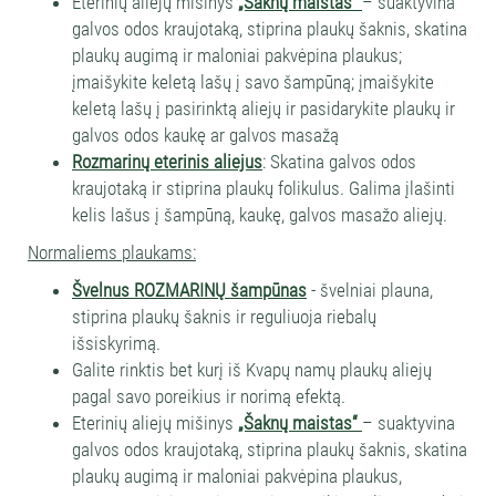
Eterinių aliejų mišinys
„Šaknų maistas“
– suaktyvina
galvos odos kraujotaką, stiprina plaukų šaknis, skatina
plaukų augimą ir maloniai pakvėpina plaukus;
įmaišykite keletą lašų į savo šampūną; įmaišykite
keletą lašų į pasirinktą aliejų ir pasidarykite plaukų ir
galvos odos kaukę ar galvos masažą
Rozmarinų eterinis aliejus
: Skatina galvos odos
kraujotaką ir stiprina plaukų folikulus. Galima įlašinti
kelis lašus į šampūną, kaukę, galvos masažo aliejų.
Normaliems plaukams:
Švelnus ROZMARINŲ šampūnas
- švelniai plauna,
stiprina plaukų šaknis ir reguliuoja riebalų
išsiskyrimą.
Galite rinktis bet kurį iš Kvapų namų plaukų aliejų
pagal savo poreikius ir norimą efektą.
Eterinių aliejų mišinys
„Šaknų maistas“
– suaktyvina
galvos odos kraujotaką, stiprina plaukų šaknis, skatina
plaukų augimą ir maloniai pakvėpina plaukus,