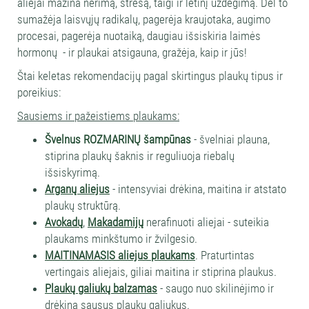
aliejai mažina nerimą, stresą, taigi ir lėtinį uždegimą. Dėl to
sumažėja laisvųjų radikalų, pagerėja kraujotaka, augimo
procesai, pagerėja nuotaiką, daugiau išsiskiria laimės
hormonų - ir plaukai atsigauna, gražėja, kaip ir jūs!
Štai keletas rekomendacijų pagal skirtingus plaukų tipus ir
poreikius:
Sausiems ir pažeistiems plaukams:
Švelnus ROZMARINŲ šampūnas
- švelniai plauna,
stiprina plaukų šaknis ir reguliuoja riebalų
išsiskyrimą.
Arganų aliejus
- intensyviai drėkina, maitina ir atstato
plaukų struktūrą.
Avokadų
,
Makadamijų
nerafinuoti aliejai - suteikia
plaukams minkštumo ir žvilgesio.
MAITINAMASIS aliejus plaukams
. Praturtintas
vertingais aliejais, giliai maitina ir stiprina plaukus.
Plaukų galiukų balzamas
- saugo nuo skilinėjimo ir
drėkina sausus plaukų galiukus.