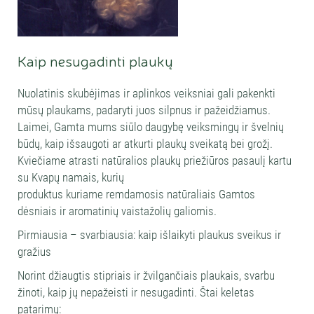
Kaip nesugadinti plaukų
Nuolatinis skubėjimas ir aplinkos veiksniai gali pakenkti
mūsų plaukams, padaryti juos silpnus ir pažeidžiamus.
Laimei, Gamta mums siūlo daugybę veiksmingų ir švelnių
būdų, kaip išsaugoti ar atkurti plaukų sveikatą bei grožį.
Kviečiame atrasti natūralios plaukų priežiūros pasaulį kartu
su Kvapų namais, kurių
produktus kuriame remdamosis natūraliais Gamtos
dėsniais ir aromatinių vaistažolių galiomis.
Pirmiausia – svarbiausia: kaip išlaikyti plaukus sveikus ir
gražius
Norint džiaugtis stipriais ir žvilgančiais plaukais, svarbu
žinoti, kaip jų nepažeisti ir nesugadinti. Štai keletas
patarimų: