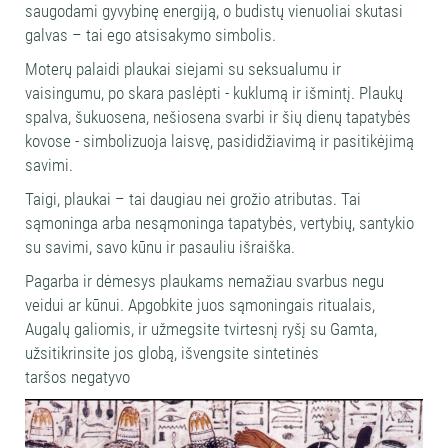
saugodami gyvybinę energiją, o budistų vienuoliai skutasi
galvas – tai ego atsisakymo simbolis.
Moterų palaidi plaukai siejami su seksualumu ir
vaisingumu, po skara paslėpti - kuklumą ir išmintį. Plaukų
spalva, šukuosena, nešiosena svarbi ir šių dienų tapatybės
kovose - simbolizuoja laisvę, pasididžiavimą ir pasitikėjimą
savimi.
Taigi, plaukai – tai daugiau nei grožio atributas. Tai
sąmoninga arba nesąmoninga tapatybės, vertybių, santykio
su savimi, savo kūnu ir pasauliu išraiška.
Pagarba ir dėmesys plaukams nemažiau svarbus negu
veidui ar kūnui. Apgobkite juos sąmoningais ritualais,
Augalų galiomis, ir užmegsite tvirtesnį ryšį su Gamta,
užsitikrinsite jos globą, išvengsite sintetinės
taršos negatyvo