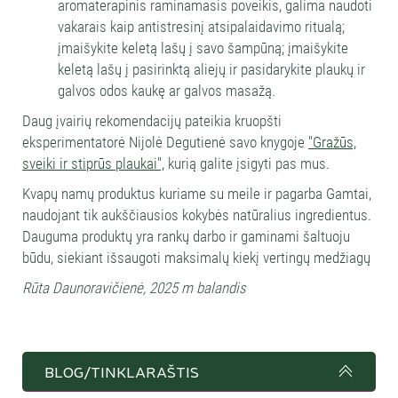
aromaterapinis raminamasis poveikis, galima naudoti
vakarais kaip antistresinį atsipalaidavimo ritualą;
įmaišykite keletą lašų į savo šampūną; įmaišykite
keletą lašų į pasirinktą aliejų ir pasidarykite plaukų ir
galvos odos kaukę ar galvos masažą.
Daug įvairių rekomendacijų pateikia kruopšti
eksperimentatorė Nijolė Degutienė savo knygoje
"Gražūs,
sveiki ir stiprūs plaukai",
kurią galite įsigyti pas mus.
Kvapų namų produktus kuriame su meile ir pagarba Gamtai,
naudojant tik aukščiausios kokybės natūralius ingredientus.
Dauguma produktų yra rankų darbo ir gaminami šaltuoju
būdu, siekiant išsaugoti maksimalų kiekį vertingų medžiagų
Rūta Daunoravičienė, 2025 m balandis
BLOG/TINKLARAŠTIS