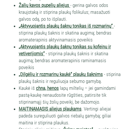
Žalių kavos pupelių aliejus
- gerina galvos odos
kraujotaką ir stiprina plaukų folikulus; masažuoti
galvos odą, po to išplauti.
„Aktyvuojantis plaukų šaknų tonikas iš rozmarinų“
-
stiprina plaukų šaknis ir skatina augimą; bendras
aromaterapinis aktyvinamasis poveikis
„Aktyvuojantis plaukų šaknų tonikas su kofeinu ir
vetiverijomis“
- stiprina plaukų šaknis ir skatina
augimą; bendras aromaterapinis raminamasis
poveikis
„Dilgėlių ir rozmarinų kaukė“ plaukų šaknims
- stiprina
plaukų šaknis ir reguliuoja sebumo gamybą.
Kaukė iš
chna, henos
lapų miltelių – jei gamindami
pastą-kaukę nenaudosite rūgšties, patirsite tik
stiprinamąjį šių žolių poveikį, be dažomojo.
MAITINAMASIS aliejus plaukams
. Vertingi aliejai
padeda sureguliuoti galvos riebalų gamybą; giliai
maitina ir stiprina plaukus.