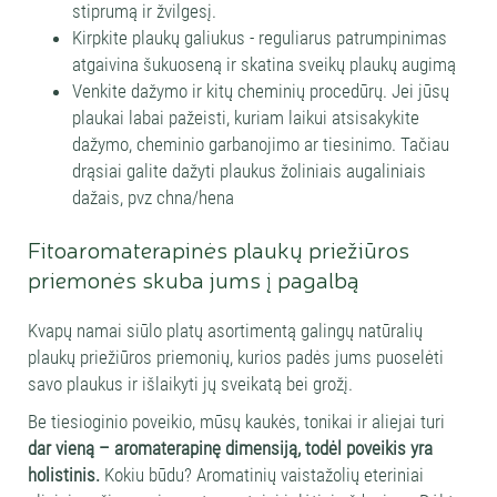
stiprumą ir žvilgesį.
Kirpkite plaukų galiukus - reguliarus patrumpinimas
atgaivina šukuoseną ir skatina sveikų plaukų augimą
Venkite dažymo ir kitų cheminių procedūrų. Jei jūsų
plaukai labai pažeisti, kuriam laikui atsisakykite
dažymo, cheminio garbanojimo ar tiesinimo. Tačiau
drąsiai galite dažyti plaukus žoliniais augaliniais
dažais, pvz chna/hena
Fitoaromaterapinės plaukų priežiūros
priemonės skuba jums į pagalbą
Kvapų namai siūlo platų asortimentą galingų natūralių
plaukų priežiūros priemonių, kurios padės jums puoselėti
savo plaukus ir išlaikyti jų sveikatą bei grožį.
Be tiesioginio poveikio, mūsų kaukės, tonikai ir aliejai turi
dar vieną – aromaterapinę dimensiją, todėl poveikis yra
holistinis.
Kokiu būdu? Aromatinių vaistažolių eteriniai