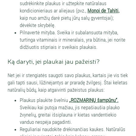
sudrėkinkite plaukus ir užtepkite natūralaus
kondicionieriaus ar aliejaus (pvz.,
Monoi de Tahiti,
kaip nuo amžių darė pietų jūrų salų gyventojai);
dėvėkite skrybėlę.
Pilnavertė mityba. Sveika ir subalansuota mityba,
turtinga vitaminais ir mineralais, yra būtina, jei norite
didžiuotis stipriais ir sveikais plaukais.
Ką daryti, jei plaukai jau pažeisti?
Net jei ir stengiatės saugoti savo plaukus, kartais jie vis tiek
gali tapti sausi, lūžinėjantys ar praradę žvilgesį. Štai keletas
natūralių būdų, kaip atgaivinti pažeistus plaukus:
Plaukus plaukite švelniu
„ROZMARINŲ šampūnu“.
Sveikiau kai putoja mažiau, jis nepašiaušia plauko
žvynelių, greitai išsiplauna ir kietas vandentiekio
vanduo nespėja pagadinti.
Reguliariai naudokite drėkinančias kaukes. Natūralūs