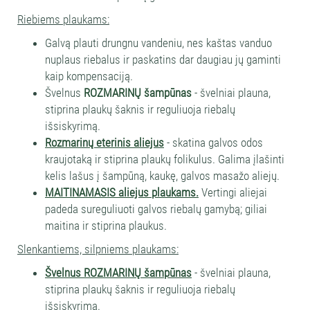
Riebiems plaukams:
Galvą plauti drungnu vandeniu, nes kaštas vanduo
nuplaus riebalus ir paskatins dar daugiau jų gaminti
kaip kompensaciją.
Švelnus
ROZMARINŲ šampūnas
- švelniai plauna,
stiprina plaukų šaknis ir reguliuoja riebalų
išsiskyrimą.
Rozmarinų eterinis aliejus
- skatina galvos odos
kraujotaką ir stiprina plaukų folikulus. Galima įlašinti
kelis lašus į šampūną, kaukę, galvos masažo aliejų.
MAITINAMASIS aliejus plaukams.
Vertingi aliejai
padeda sureguliuoti galvos riebalų gamybą; giliai
maitina ir stiprina plaukus.
Slenkantiems, silpniems plaukams:
Švelnus ROZMARINŲ šampūnas
- švelniai plauna,
stiprina plaukų šaknis ir reguliuoja riebalų
išsiskyrimą.