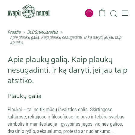
Pradžia
>
BLOG/tinklaraštis
>
Apie plaukų galią. Kaip plaukų nesugadinti. Ir ką daryti, jei jau taip
atsitiko.
Apie plaukų galią. Kaip plaukų
nesugadinti. Ir ką daryti, jei jau taip
atsitiko.
Plaukų galia
Plaukai – tai ne tik mūsų išvaizdos dalis. Skirtingose
kultūrose, religijose ir filosofijose jie buvo ir tebėra svarbus
simbolis ir manifestacija - gyvybinės jėgos, vidinės galios,
dvasinio ryšio, seksualumo, protesto ar nuolankumo...