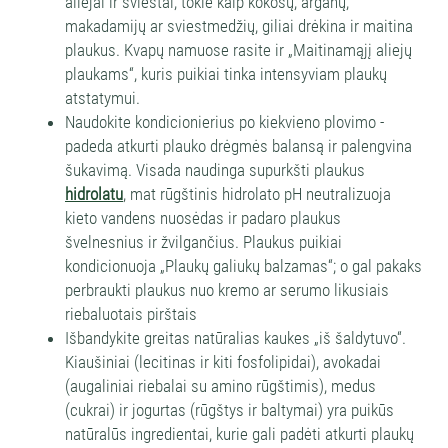
aliejai ir sviestai, tokie kaip kokosų, arganų,
makadamijų ar sviestmedžių, giliai drėkina ir maitina
plaukus. Kvapų namuose rasite ir „Maitinamąjį aliejų
plaukams“, kuris puikiai tinka intensyviam plaukų
atstatymui.
Naudokite kondicionierius po kiekvieno plovimo -
padeda atkurti plauko drėgmės balansą ir palengvina
šukavimą. Visada naudinga supurkšti plaukus
hidrolatu
, mat rūgštinis hidrolato pH neutralizuoja
kieto vandens nuosėdas ir padaro plaukus
švelnesnius ir žvilgančius. Plaukus puikiai
kondicionuoja „Plaukų galiukų balzamas“; o gal pakaks
perbraukti plaukus nuo kremo ar serumo likusiais
riebaluotais pirštais
Išbandykite greitas natūralias kaukes „iš šaldytuvo“.
Kiaušiniai (lecitinas ir kiti fosfolipidai), avokadai
(augaliniai riebalai su amino rūgštimis), medus
(cukrai) ir jogurtas (rūgštys ir baltymai) yra puikūs
natūralūs ingredientai, kurie gali padėti atkurti plaukų