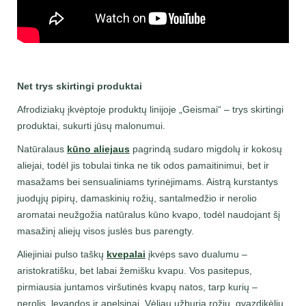
Net trys skirtingi produktai
Afrodiziakų įkvėptoje produktų linijoje „Geismai“ – trys skirtingi
produktai, sukurti jūsų malonumui.
Natūralaus
kūno aliejaus
pagrindą sudaro migdolų ir kokosų
aliejai, todėl jis tobulai tinka ne tik odos pamaitinimui, bet ir
masažams bei sensualiniams tyrinėjimams. Aistrą kurstantys
juodųjų pipirų, damaskinių rožių, santalmedžio ir nerolio
aromatai neužgožia natūralus kūno kvapo, todėl naudojant šį
masažinį aliejų visos juslės bus parengty.
Aliejiniai pulso taškų
kvepalai
įkvėps savo dualumu –
aristokratišku, bet labai žemišku kvapu. Vos pasitepus,
pirmiausia juntamos viršutinės kvapų natos, tarp kurių –
nerolis, levandos ir apelsinai. Vėliau užburia rožių, gvazdikėlių