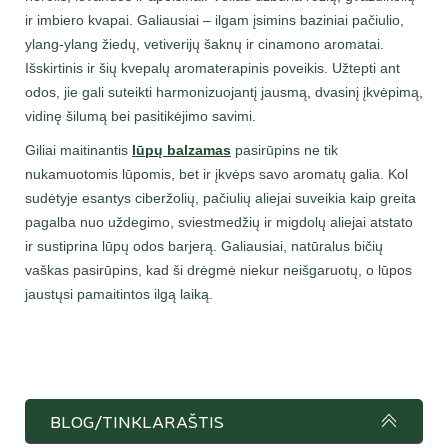
ir imbiero kvapai. Galiausiai – ilgam įsimins baziniai pačiulio,
ylang-ylang žiedų, vetiverijų šaknų ir cinamono aromatai.
Išskirtinis ir šių kvepalų aromaterapinis poveikis. Užtepti ant
odos, jie gali suteikti harmonizuojantį jausmą, dvasinį įkvėpimą,
vidinę šilumą bei pasitikėjimo savimi.
Giliai maitinantis
l
ū
pų balzamas
pasirūpins ne tik
nukamuotomis lūpomis, bet ir įkvėps savo aromatų galia. Kol
sudėtyje esantys ciberžolių, pačiulių aliejai suveikia kaip greita
pagalba nuo uždegimo, sviestmedžių ir migdolų aliejai atstato
ir sustiprina lūpų odos barjerą. Galiausiai, natūralus bičių
vaškas pasirūpins, kad ši drėgmė niekur neišgaruotų, o lūpos
jaustųsi pamaitintos ilgą laiką.
BLOG/TINKLARAŠTIS