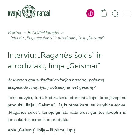
Pradžia
>
BLOG/tinklaraštis
>
Interviu: „Raganės šokis“ ir afrodiziakų linija „Geismai“
Interviu: „Raganės šokis“ ir
afrodiziakų linija „Geismai“
Ar kvapas gali sužadinti euforijos būseną, palaimą,
atsipalaidavimą, lytinį potraukį ar net geismą?
Tokių savybių turi afrodiziakiniai eteriniai aliejai, tapę įkvėpimu
produktų linijai „Geismai“. Ją kūrėme kartu su kūrybine erdve
„Raganės šokis“, kurioje gimsta natūralūs, gamtos įkvėpti ir iš
jos sukurti kosmetikos produktai.
Apie „Geismų“ liniją – iš pirmų lūpų