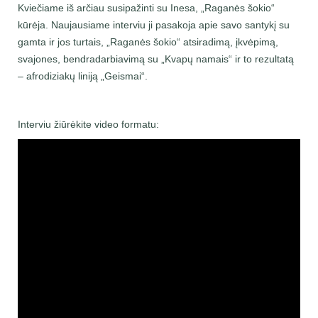
Kviečiame iš arčiau susipažinti su Inesa, „Raganės šokio“
kūrėja. Naujausiame interviu ji pasakoja apie savo santykį su
gamta ir jos turtais, „Raganės šokio“ atsiradimą, įkvėpimą,
svajones, bendradarbiavimą su „Kvapų namais“ ir to rezultatą
– afrodiziakų liniją „Geismai“.
Interviu žiūrėkite video formatu: