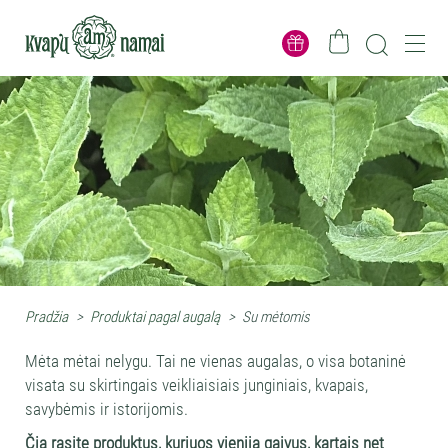
Pradžia
>
Produktai pagal augalą
>
Su mėtomis
Mėta mėtai nelygu. Tai ne vienas augalas, o visa botaninė
visata su skirtingais veikliaisiais junginiais, kvapais,
savybėmis ir istorijomis.
Čia rasite produktus, kuriuos vienija gaivus, kartais net