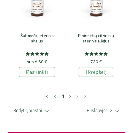
Šaltmėčių eterinis
Pipirmėčių citrininių
aliejus
eterinis aliejus
nuo 6,50 €
7,20 €
Pasirinkti
Į krepšelį
(current)
1
2
Rodyti:
įprastai
Puslapyje:
12