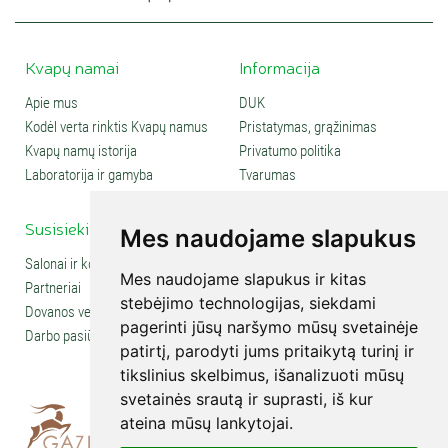
Kvapų namai
Informacija
Apie mus
DUK
Kodėl verta rinktis Kvapų namus
Pristatymas, grąžinimas
Kvapų namų istorija
Privatumo politika
Laboratorija ir gamyba
Tvarumas
Susisiekite
Social media
Mes naudojame slapukus
Salonai ir kontaktai
Mes naudojame slapukus ir kitas
Partneriai
stebėjimo technologijas, siekdami
Dovanos verslui
pagerinti jūsų naršymo mūsų svetainėje
Darbo pasiūlymai
patirtį, parodyti jums pritaikytą turinį ir
tikslinius skelbimus, išanalizuoti mūsų
svetainės srautą ir suprasti, iš kur
ateina mūsų lankytojai.