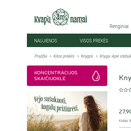
Renginiai
NAUJIENOS
VISOS PREKĖS
Pradžia
>
Kitos prekės
>
Knygos
>
Knyga: Apie stebuk
KONCENTRACIJOS
Kny
SKAIČIUOKLĖ
27,9
Kodas: 