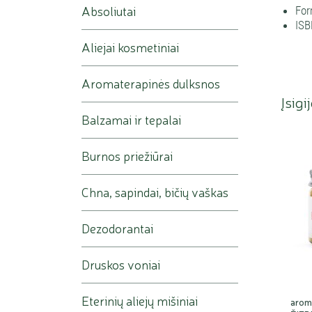
Absoliutai
For
ISB
Aliejai kosmetiniai
Aromaterapinės dulksnos
Įsigi
Balzamai ir tepalai
Burnos priežiūrai
Chna, sapindai, bičių vaškas
Dezodorantai
Druskos voniai
Eterinių aliejų mišiniai
arom