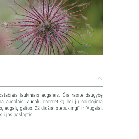
stabiais laukiniais augalais. Čia rasite daugybę
ymą augalais, augalų energetiką bei jų naudojimą
 augalų galios. 22 didžiai stebuklingi“ ir "Augalai,
 į jos paslaptis.