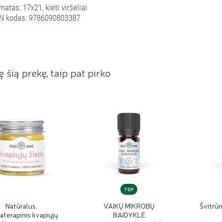
matas: 17x21, kieti viršeliai
N kodas: 9786090803387
ję šią prekę, taip pat pirko
TOP
Natūralus,
VAIKŲ MIKROBŲ
Švitrūn
aterapinis kvapiųjų
BAIDYKLĖ