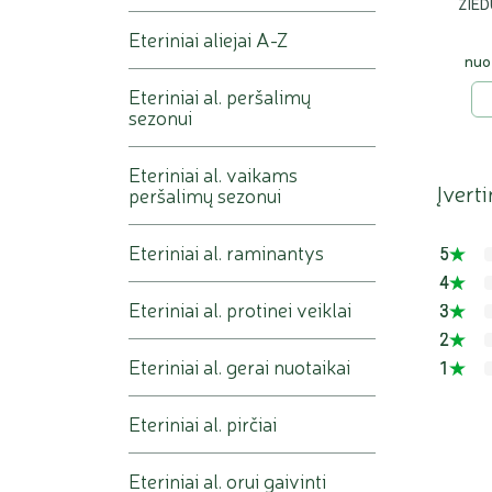
ŽIED
Eteriniai aliejai A-Z
nuo
Eteriniai al. peršalimų
sezonui
Eteriniai al. vaikams
Įverti
peršalimų sezonui
Eteriniai al. raminantys
5
4
Eteriniai al. protinei veiklai
3
2
Eteriniai al. gerai nuotaikai
1
Eteriniai al. pirčiai
Eteriniai al. orui gaivinti