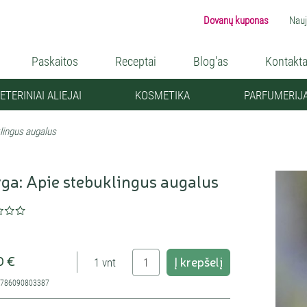
Dovanų kuponas
Nauj
Paskaitos
Receptai
Blog'as
Kontakta
ETERINIAI ALIEJAI
KOSMETIKA
PARFUMERIJ
lingus augalus
ga: Apie stebuklingus augalus
0 €
Į krepšelį
1 vnt
9786090803387