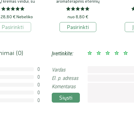
Ų kremas veidui, su
aromaterapinis eterinių
bičių vašku
aliejų mišinys
 28,80 €
Nebeliko
nuo 8,80 €
Pasirinkti
Pasirinkti
nimai (
0
)
Įvertinkite:
0
Vardas
0%
0
El. p. adresas
0%
0
0%
Komentaras
0
0%
Siųsti
0
0%