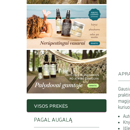
APR
Gausi
prakt
magijo
VISOS PREKĖS
kuriuo
Aut
PAGAL AUGALĄ
Kny
Išl