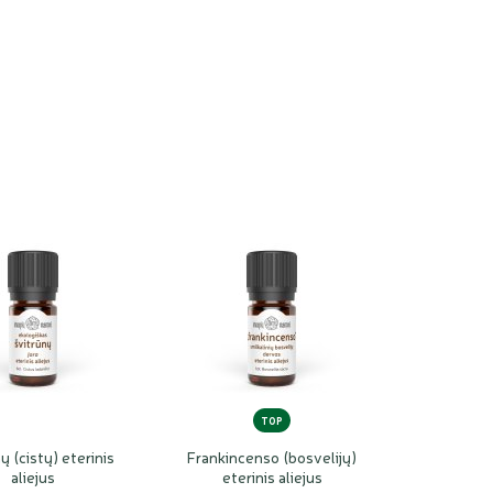
TOP
ų (cistų) eterinis
Frankincenso (bosvelijų)
aliejus
eterinis aliejus