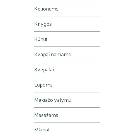
Kelionėms
Knygos
Kūnui
Kvapai namams
Kvepalai
Lūpoms
Makiažo valymui
Masažams
Miegui