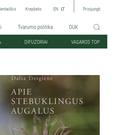
ienlaiškis
Krepšelis
EN
LT
Prisijungti
i
Tvarumo politika
DUK
A
DIFUZORIAI
VASAROS TOP