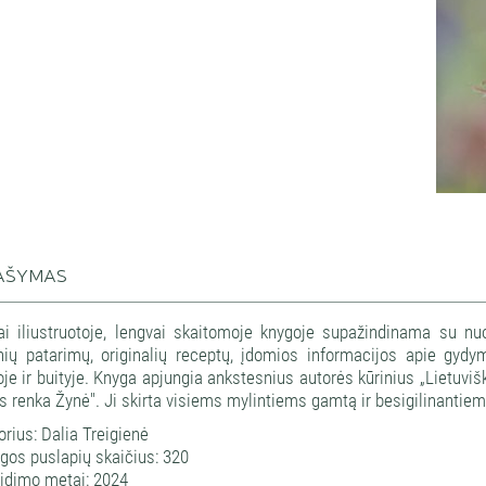
AŠYMAS
ai iliustruotoje, lengvai skaitomoje knygoje supažindinama su nuo
inių patarimų, originalių receptų, įdomios informacijos apie gyd
je ir buityje. Knyga apjungia ankstesnius autorės kūrinius „Lietuviškų
s renka Žynė". Ji skirta visiems mylintiems gamtą ir besigilinantiems
orius: Dalia Treigienė
gos puslapių skaičius: 320
eidimo metai: 2024