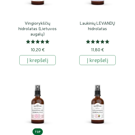
Vingiorykščių
Laukinių LEVANDŲ
hidrolatas (Lietuvos
hidrolatas
augalų)
10,20 €
11,80 €
Į krepšelį
Į krepšelį
TOP