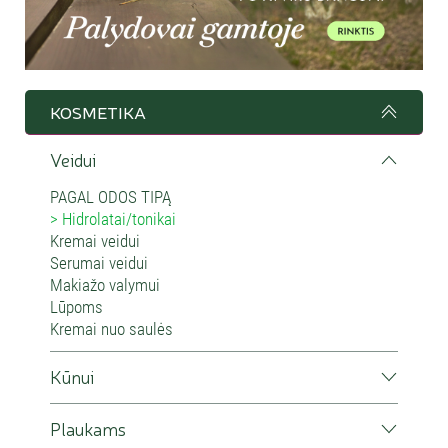
KOSMETIKA
Veidui
PAGAL ODOS TIPĄ
Hidrolatai/tonikai
Kremai veidui
Serumai veidui
Makiažo valymui
Lūpoms
Kremai nuo saulės
Kūnui
Plaukams