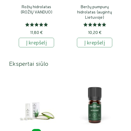
Rožių hidrolatas
Beržų pumpurų
(ROŽIŲ VANDUO)
hidrolatas (augintų
Lietuvoje)
11,80 €
10,20 €
Į krepšelį
Į krepšelį
Ekspertai siūlo