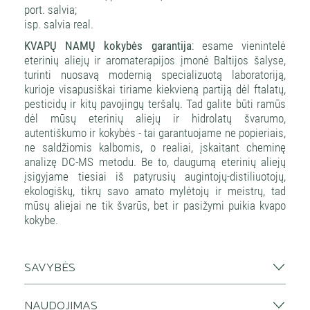
port. salvia;
isp. salvia real.
KVAPŲ NAMŲ kokybės garantija
: esame vienintelė
eterinių aliejų ir aromaterapijos įmonė Baltijos šalyse,
turinti nuosavą modernią specializuotą laboratoriją,
kurioje visapusiškai tiriame kiekvieną partiją dėl ftalatų,
pesticidų ir kitų pavojingų teršalų. Tad galite būti ramūs
dėl mūsų eterinių aliejų ir hidrolatų švarumo,
autentiškumo ir kokybės - tai garantuojame ne popieriais,
ne saldžiomis kalbomis, o realiai, įskaitant cheminę
analizę DC-MS metodu. Be to, daugumą eterinių aliejų
įsigyjame tiesiai iš patyrusių augintojų-distiliuotojų,
ekologiškų, tikrų savo amato mylėtojų ir meistrų, tad
mūsų aliejai ne tik švarūs, bet ir pasižymi puikia kvapo
kokybe.
SAVYBĖS
NAUDOJIMAS