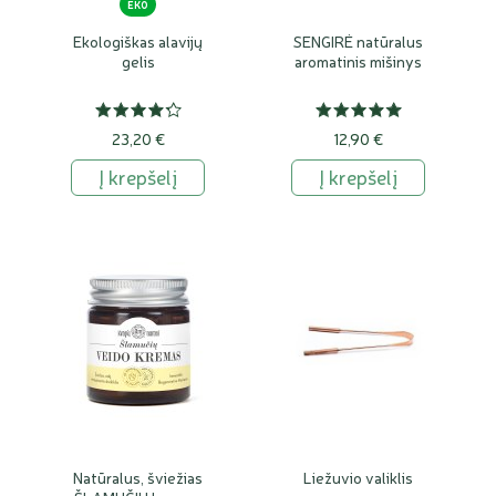
EKO
Ekologiškas alavijų
SENGIRĖ natūralus
gelis
aromatinis mišinys
23,20 €
12,90 €
Į krepšelį
Į krepšelį
Natūralus, šviežias
Liežuvio valiklis