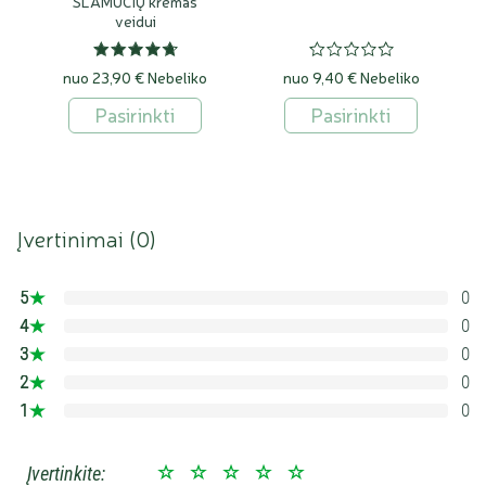
ŠLAMUČIŲ kremas
veidui
nuo 23,90 €
Nebeliko
nuo 9,40 €
Nebeliko
Pasirinkti
Pasirinkti
Įvertinimai (
0
)
5
0
0%
4
0
0%
3
0
0%
2
0
0%
1
0
0%
Įvertinkite: