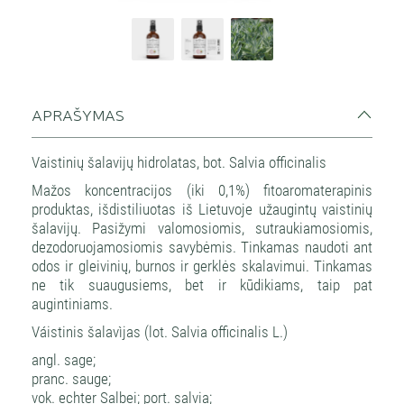
APRAŠYMAS
Vaistinių šalavijų hidrolatas, bot. Salvia officinalis
Mažos koncentracijos (iki 0,1%) fitoaromaterapinis
produktas, išdistiliuotas iš Lietuvoje užaugintų vaistinių
šalavijų. Pasižymi valomosiomis, sutraukiamosiomis,
dezodoruojamosiomis savybėmis. Tinkamas naudoti ant
odos ir gleivinių, burnos ir gerklės skalavimui. Tinkamas
ne tik suaugusiems, bet ir kūdikiams, taip pat
augintiniams.
Váistinis šalavìjas (lot. Salvia officinalis L.)
angl. sage;
pranc. sauge;
vok. echter Salbei; port. salvia;