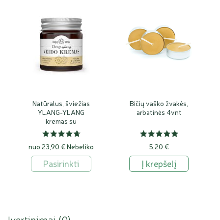
Natūralus, šviežias
Bičių vaško žvakės,
YLANG-YLANG
arbatinės 4vnt
kremas su
šaltalankiais ir
alavijais
nuo 23,90 €
Nebeliko
5,20 €
Pasirinkti
Į krepšelį
Įvertinimai (
0
)