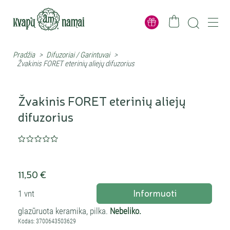
Pradžia
>
Difuzoriai / Garintuvai
>
Žvakinis FORET eterinių aliejų difuzorius
Žvakinis FORET eterinių aliejų
difuzorius
11,50 €
Informuoti
1 vnt
glazūruota keramika, pilka.
Nebeliko.
Kodas: 3700643503629