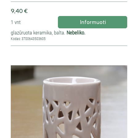
9,40 €
Informuoti
1 vnt
glazūruota keramika, balta.
Nebeliko.
Kodas: 3700643503605