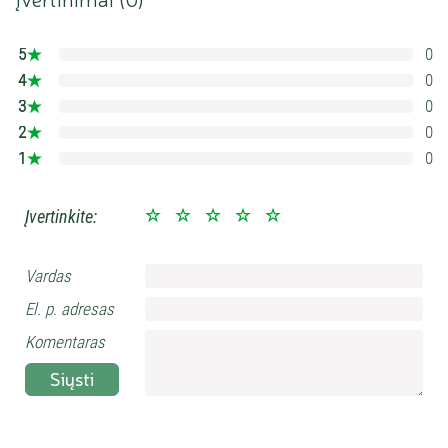
5
0
0%
4
0
0%
3
0
0%
2
0
0%
1
0
0%
Įvertinkite:
Vardas
El. p. adresas
Komentaras
Siųsti