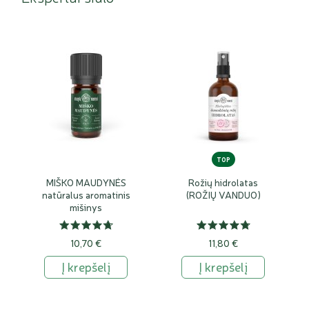
TOP
MIŠKO MAUDYNĖS
Rožių hidrolatas
natūralus aromatinis
(ROŽIŲ VANDUO)
mišinys
10,70 €
11,80 €
Į krepšelį
Į krepšelį