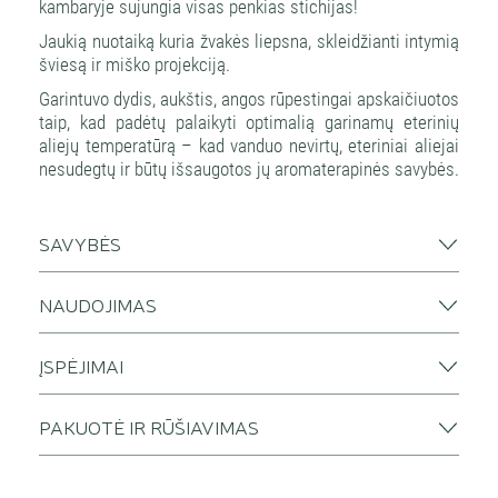
kambaryje sujungia visas penkias stichijas!
Jaukią nuotaiką kuria žvakės liepsna, skleidžianti intymią
šviesą ir miško projekciją.
Garintuvo dydis, aukštis, angos rūpestingai apskaičiuotos
taip, kad padėtų palaikyti optimalią garinamų eterinių
aliejų temperatūrą – kad vanduo nevirtų, eteriniai aliejai
nesudegtų ir būtų išsaugotos jų aromaterapinės savybės.
SAVYBĖS
NAUDOJIMAS
ĮSPĖJIMAI
PAKUOTĖ IR RŪŠIAVIMAS