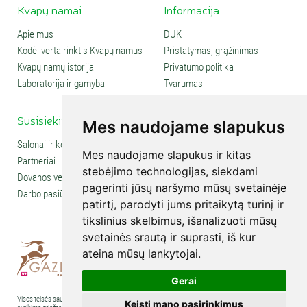
Kvapų namai
Informacija
Apie mus
DUK
Kodėl verta rinktis Kvapų namus
Pristatymas, grąžinimas
Kvapų namų istorija
Privatumo politika
Laboratorija ir gamyba
Tvarumas
Susisiekite
Social media
Mes naudojame slapukus
Salonai ir kontaktai
Mes naudojame slapukus ir kitas
Partneriai
stebėjimo technologijas, siekdami
Dovanos verslui
pagerinti jūsų naršymo mūsų svetainėje
Darbo pasiūlymai
patirtį, parodyti jums pritaikytą turinį ir
tikslinius skelbimus, išanalizuoti mūsų
svetainės srautą ir suprasti, iš kur
ateina mūsų lankytojai.
Gerai
Visos teisės saugomos © 2007-2026 UAB „Kvapų namai“. Kopijuoti tekstus, nuotraukas ir kt. be
Keisti mano pasirinkimus