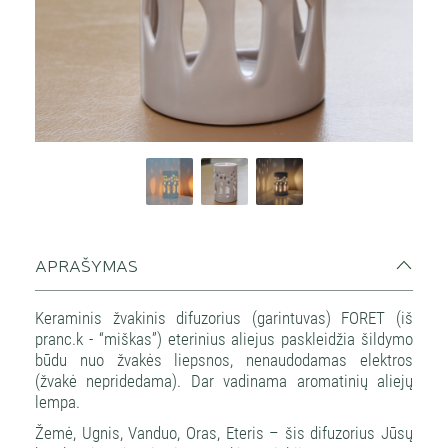
APRAŠYMAS
Keraminis žvakinis difuzorius (garintuvas) FORET (iš
pranc.k - “miškas”) eterinius aliejus paskleidžia šildymo
būdu nuo žvakės liepsnos, nenaudodamas elektros
(žvakė nepridedama). Dar vadinama aromatinių aliejų
lempa.
Žemė, Ugnis, Vanduo, Oras, Eteris – šis difuzorius Jūsų