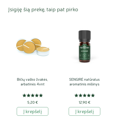
Įsigiję šią prekę, taip pat pirko
Bičių vaško žvakės,
SENGIRĖ natūralus
arbatinės 4vnt
aromatinis mišinys
5,20 €
12,90 €
Į krepšelį
Į krepšelį