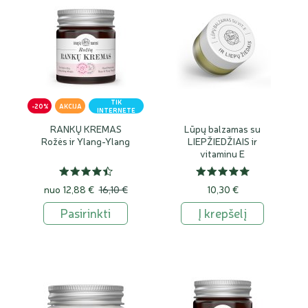
TIK
-20%
AKCIJA
INTERNETE
RANKŲ KREMAS
Lūpų balzamas su
Rožės ir Ylang-Ylang
LIEPŽIEDŽIAIS ir
vitaminu E
nuo
12,88 €
16,10 €
10,30 €
Pasirinkti
Į krepšelį