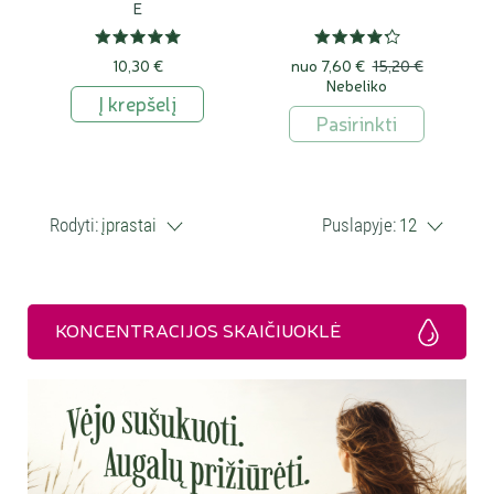
E
10,30 €
nuo
7,60 €
15,20 €
Nebeliko
Į krepšelį
Pasirinkti
Rodyti:
įprastai
Puslapyje:
12
KONCENTRACIJOS SKAIČIUOKLĖ