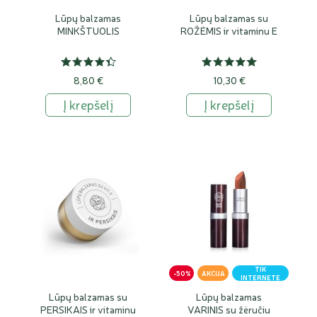
Lūpų balzamas
Lūpų balzamas su
MINKŠTUOLIS
ROŽĖMIS ir vitaminu E
8,80 €
10,30 €
Į krepšelį
Į krepšelį
TIK
-50%
AKCIJA
INTERNETE
Lūpų balzamas su
Lūpų balzamas
PERSIKAIS ir vitaminu
VARINIS su žėručiu