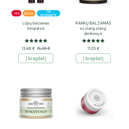
TIK
-10%
AKCIJA
INTERNETE
Lūpų balzamas
RANKŲ BALZAMAS
bespalvis
su ylang ylang,
abrikosų ir
sviestmedžių aliejais
13,68 €
15,20 €
11,20 €
Į krepšelį
Į krepšelį