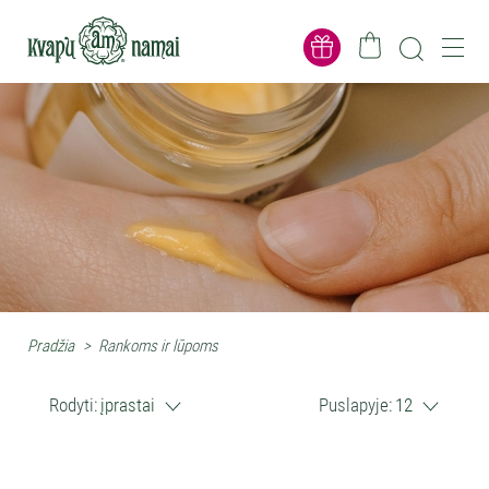
Pradžia
>
Rankoms ir lūpoms
Rodyti:
įprastai
Puslapyje:
12