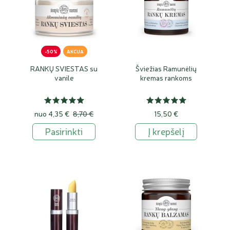
-50%
AKCIJA
RANKŲ SVIESTAS su
Šviežias Ramunėlių
vanile
kremas rankoms
nuo
4,35 €
8,70 €
15,50 €
Pasirinkti
Į krepšelį