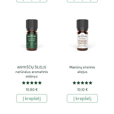
ANYKŠČIŲ ŠILELIS
Mairūnų eterinis
natūralus aromatinis
aliejus
mišinys
10,80 €
10,10 €
Į krepšelį
Į krepšelį