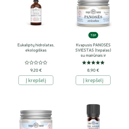
TOP
Eukaliptų hidrolatas,
Kvapusis PANOSĖS
ekologiškas
SVIESTAS (tepalas)
su mairūnais ir
ramunėlėmis
9,20 €
8,90 €
Į krepšelį
Į krepšelį