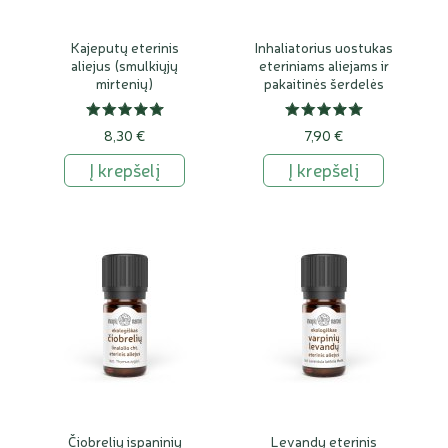
Kajeputų eterinis
Inhaliatorius uostukas
aliejus (smulkiųjų
eteriniams aliejams ir
mirtenių)
pakaitinės šerdelės
8,30 €
7,90 €
Į krepšelį
Į krepšelį
Čiobrelių ispaninių
Levandų eterinis