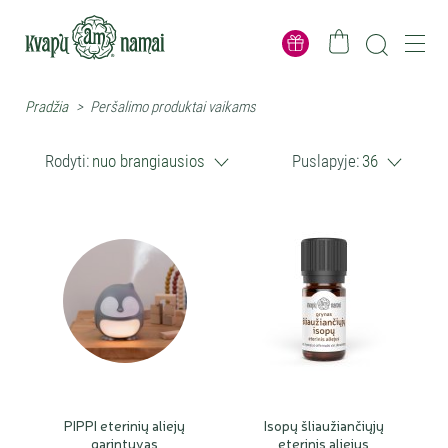
Pradžia
>
Peršalimo produktai vaikams
Rodyti:
nuo brangiausios
Puslapyje:
36
PIPPI eterinių aliejų
Isopų šliaužiančiųjų
garintuvas
eterinis aliejus