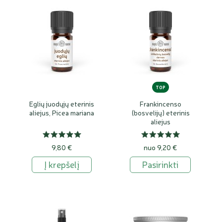
TOP
Eglių juodųjų eterinis
Frankincenso
aliejus, Picea mariana
(bosvelijų) eterinis
aliejus
9,80 €
nuo 9,20 €
Į krepšelį
Pasirinkti