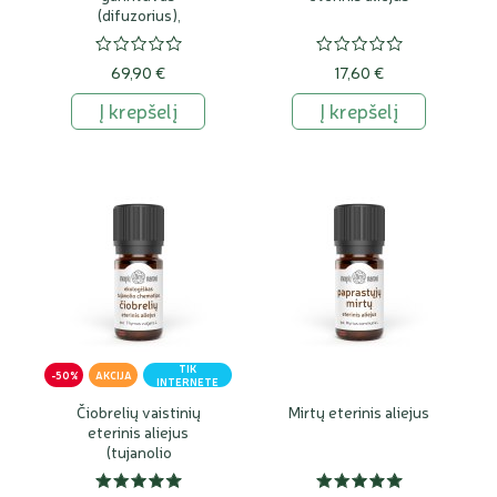
(difuzorius),
ultragarsinis
69,90 €
17,60 €
Į krepšelį
Į krepšelį
TIK
-50%
AKCIJA
INTERNETE
Čiobrelių vaistinių
Mirtų eterinis aliejus
eterinis aliejus
(tujanolio
chemotipas)