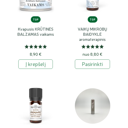
TOP
TOP
Kvapusis KRŪTINĖS
VAIKŲ MIKROBŲ
BALZAMAS vaikams
BAIDYKLĖ
aromaterapinis
eterinių aliejų mišinys
8,90 €
nuo 8,80 €
Į krepšelį
Pasirinkti