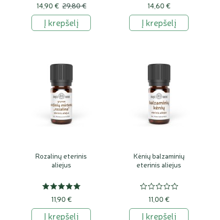
14,90 €
29,80 €
14,60 €
Į krepšelį
Į krepšelį
Rozalinų eterinis
Kėnių balzaminių
aliejus
eterinis aliejus
11,90 €
11,00 €
Į krepšelį
Į krepšelį