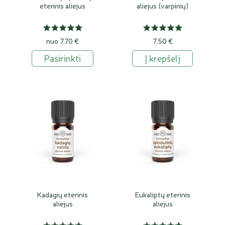
eterinis aliejus
aliejus (varpinių)
nuo 7,70 €
7,50 €
Pasirinkti
Į krepšelį
Kadagių eterinis
Eukaliptų eterinis
aliejus
aliejus