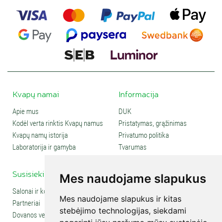
Kvapų namai
Informacija
Apie mus
DUK
Kodėl verta rinktis Kvapų namus
Pristatymas, grąžinimas
Kvapų namų istorija
Privatumo politika
Laboratorija ir gamyba
Tvarumas
Susisiekite
Social media
Mes naudojame slapukus
Salonai ir kontaktai
Mes naudojame slapukus ir kitas
Partneriai
stebėjimo technologijas, siekdami
Dovanos verslui