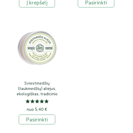
Į krepšelį
Pasirinkti
Sviestmedžių
(taukmedžių) aliejus,
ekologiškas, tradicinio
gamybos būdo
nuo 5,40 €
Pasirinkti