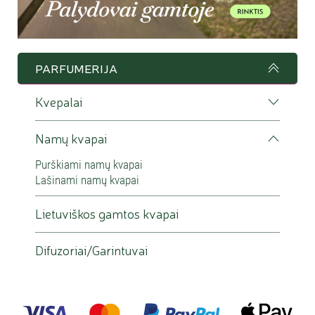
tolygesnis ir ilgesnis.
Kodėl verta rinktis namų kvapus be
sintetikos ir ftalatų?
PARFUMERIJA
Kvapiosios molekulės pasklinda ore, kuriuo kvėpuojame,
Kvepalai
todėl daugeliui žmonių svarbu žinoti, kokios sudėties kvapas
naudojamas namuose. Namų kvapai be sintetikos ir ftalatų
yra aiškesnės sudėties pasirinkimas tiems, kurie vertina
Namų kvapai
natūralesnį namų kvėpinimą.
Purškiami namų kvapai
Lašinami namų kvapai
Lietuviškos gamtos kvapai
Difuzoriai/Garintuvai