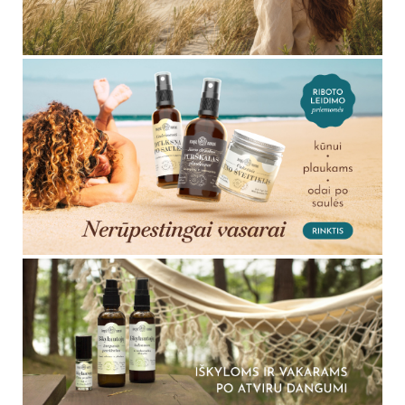
Difuzoriuje reikėtų naudoti tik tam pritaikytus lašinamus
kvapus arba eterinių aliejų mišinius. Purškiami namų kvapai
paprastai nėra skirti naudoti difuzoriuose, todėl visada
vadovaukitės produkto naudojimo instrukcija.
Kaip reguliuoti namų kvapo intensyvumą?
Kvapo intensyvumą galima reguliuoti produkto kiekiu,
purškimo dažniu, lašų kiekiu difuzoriuje, patalpos dydžiu ir
vėdinimu. Jeigu kvapas atrodo per stiprus, naudokite
mažesnį kiekį arba dažniau vėdinkite patalpą.
Kiek laiko išlieka namų kvapas?
Namų kvapo išsilaikymas priklauso nuo produkto tipo,
naudojamo kiekio, patalpos dydžio, temperatūros, oro
cirkuliacijos ir vėdinimo. Purškiamas kvapas juntamas
trumpiau, o difuzoriumi skleidžiamas aromatas gali būti