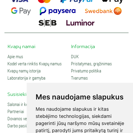
Kvapų namai
Informacija
Apie mus
DUK
Kodėl verta rinktis Kvapų namus
Pristatymas, grąžinimas
Kvapų namų istorija
Privatumo politika
Laboratorija ir gamyba
Tvarumas
Susisiekite
Social media
Mes naudojame slapukus
Salonai ir kontaktai
Mes naudojame slapukus ir kitas
Partneriai
stebėjimo technologijas, siekdami
Dovanos verslui
pagerinti jūsų naršymo mūsų svetainėje
Darbo pasiūlymai
patirtį, parodyti jums pritaikytą turinį ir