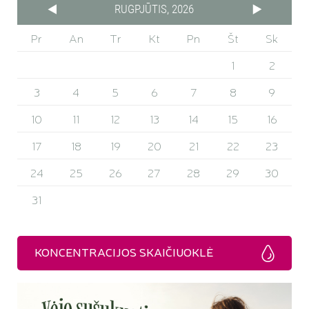
RUGPJŪTIS, 2026
Pr
An
Tr
Kt
Pn
Št
Sk
1
2
3
4
5
6
7
8
9
10
11
12
13
14
15
16
17
18
19
20
21
22
23
24
25
26
27
28
29
30
31
KONCENTRACIJOS SKAIČIUOKLĖ