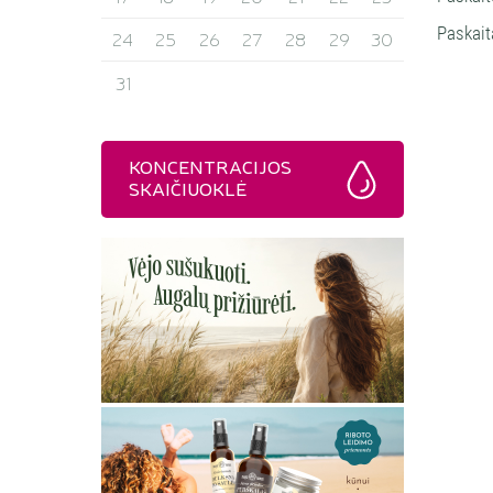
Paskait
24
25
26
27
28
29
30
31
KONCENTRACIJOS
SKAIČIUOKLĖ