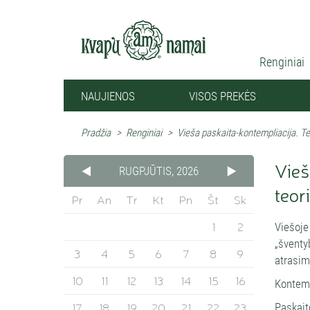
Renginiai
NAUJIENOS
VISOS PREKĖS
Pradžia
>
Renginiai
>
Vieša paskaita-kontempliacija. Tem
Vieš
RUGPJŪTIS, 2026
teor
Pr
An
Tr
Kt
Pn
Št
Sk
1
2
Viešoje
„šventy
3
4
5
6
7
8
9
atrasim
10
11
12
13
14
15
16
Kontemp
17
18
19
20
21
22
23
Paskait