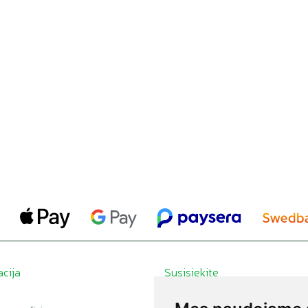
acija
Susisiekite
Salonai ir kontaktai