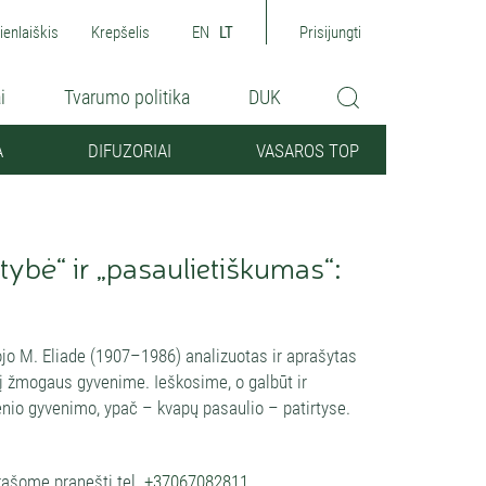
ienlaiškis
Krepšelis
EN
LT
Prisijungti
i
Tvarumo politika
DUK
A
DIFUZORIAI
VASAROS TOP
tybė“ ir „pasaulietiškumas“:
tojo M. Eliade (1907–1986) analizuotas ir aprašytas
į žmogaus gyvenime. Ieškosime, o galbūt ir
nio gyvenimo, ypač – kvapų pasaulio – patirtyse.
ašome pranešti tel.
+37067082811