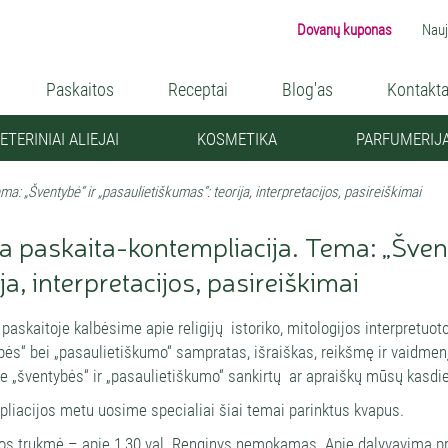
Dovanų kuponas
Nauj
Paskaitos
Receptai
Blog'as
Kontakta
ETERINIAI ALIEJAI
KOSMETIKA
PARFUMERIJ
a: „Šventybė“ ir „pasaulietiškumas“: teorija, interpretacijos, pasireiškimai
a paskaita-kontempliacija. Tema: „Šven
ija, interpretacijos, pasireiškimai
 paskaitoje kalbėsime apie religijų istoriko, mitologijos interpretuo
bės“ bei „pasaulietiškumo“ sampratas, išraiškas, reikšmę ir vaidmen
e „šventybės“ ir „pasaulietiškumo“ sankirtų ar apraiškų mūsų kasdie
liacijos metu uosime specialiai šiai temai parinktus kvapus.
os trukmė – apie 1,30 val. Renginys nemokamas. Apie dalyvavimą pr