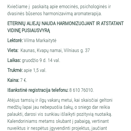
Kviečiame į paskaitą apie emocinės, psichologinės ir
dvasinės būsenos harmonizavimą aromaterapija.
ETERINIŲ ALIEJŲ NAUDA HARMONIZUOJANT IR ATSTATANT
VIDINĘ PUSIAUSVYRĄ
Lektorė:
Vilma Markaitytė
Vieta:
Kaunas, Kvapų namai, Vilniaus g. 37
Laikas:
gruodžio 9 d. 14 val.
Trukmė:
apie 1,5 val.
Kaina:
7 €.
Išankstinė registracija telefonu:
8 610 76010.
Atėjus tamsių ir ilgų vakarų metui, kai skaisčiai geltoni
medžių lapai jau nebepuošia šakų, o sniego dar reikia
palaukti, darosi vis sunkiau išlaikyti pozityvią nuotaiką.
Kalendoriniams metams skubant į pabaigą, vertinant
nuveiktus ir nespėtus įgyvendinti projektus, jaučiant