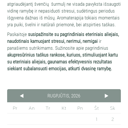
atgriaudėjantį švenčių šurmulį ne visada pavyksta išsaugoti
vidinę ramybę ir nepasiduoti stresui, sudėtingus periodus
išgyvena dažnas iš mūsų. Aromaterapija tokiais momentais
yra puiki, švelni ir natūrali priemonė, bei atspirties taškas.
Paskaitoje
susipažinsite su pagrindiniais eteriniais aliejais,
naudotinais kamuojant stresui, nerimui, nemigai
ir
panašiems sutrikimams. Sužinosite apie pagrindinius
akupresūrinius taškus rankose, kuriuos, stimuliuojant kartu
su eteriniais aliejais, gaunamas efektyvesnis rezultatas
siekiant subalansuoti emocijas, atkurti dvasinę ramybę.
RUGPJŪTIS, 2026
Pr
An
Tr
Kt
Pn
Št
Sk
1
2