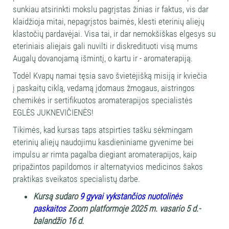
sunkiau atsirinkti mokslu pagrįstas žinias ir faktus, vis dar
klaidžioja mitai, nepagrįstos baimės, klesti eterinių aliejų
klastočių pardavėjai. Visa tai, ir dar nemokšiškas elgesys su
eteriniais aliejais gali nuvilti ir diskredituoti visą mums
Augalų dovanojamą išmintį, o kartu ir - aromaterapiją.
Todėl Kvapų namai tęsia savo švietėjišką misiją ir kviečia
į paskaitų ciklą, vedamą įdomaus žmogaus, aistringos
chemikės ir sertifikuotos aromaterapijos specialistės
EGLĖS JUKNEVIČIENĖS!
Tikimės, kad kursas taps atspirties tašku sėkmingam
eterinių aliejų naudojimu kasdieniniame gyvenime bei
impulsu ar rimta pagalba diegiant aromaterapijos, kaip
pripažintos papildomos ir alternatyvios medicinos šakos
praktikas sveikatos specialistų darbe.
Kursą sudaro
9 gyvai vykstančios nuotolinės
paskaitos
Zoom platformoje
2025 m. vasario 5 d.-
baland
žio
16 d.