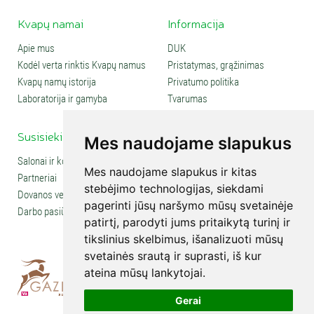
Kvapų namai
Informacija
Apie mus
DUK
Kodėl verta rinktis Kvapų namus
Pristatymas, grąžinimas
Kvapų namų istorija
Privatumo politika
Laboratorija ir gamyba
Tvarumas
Susisiekite
Social media
Mes naudojame slapukus
Salonai ir kontaktai
Mes naudojame slapukus ir kitas
Partneriai
stebėjimo technologijas, siekdami
Dovanos verslui
pagerinti jūsų naršymo mūsų svetainėje
Darbo pasiūlymai
patirtį, parodyti jums pritaikytą turinį ir
tikslinius skelbimus, išanalizuoti mūsų
svetainės srautą ir suprasti, iš kur
ateina mūsų lankytojai.
Gerai