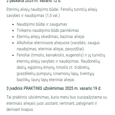
2 paskaita
2025 m. vasario 12 d.
Eterinių aliejų naudojimo būdai. Fenolių turinčių aliejų
savybės ir naudojimas (1,5 val.)
Naudojimo būdai ir saugumas
Tinkamo naudojimo būdo parinkimas
Eterinių aliejų skiedimas, baziniai aliejai
Alkoholiai eteriniuose aliejuose (savybės, saugus
naudojimas, eteriniai aliejai, pavyzdžiai)
Fenoliai (timolis, karvakrolis, eugenolis) ir jų turinčių
eterinių aliejų savybės ir naudojimas. Raudonėlių,
dašių, egiptinių kmynų, timolio ct. čiobrelių,
gvazdikėlių pumpurų, cinamonų lapų, šventųjų
bazilikų, laurų lapų eteriniai aliejai.
3
įvadinis PRAKTINIS užsiėmimas
2025 m. vasario 19 d.
Tai praktinis užsiėmimas, kurio metu bus susipažįstama su
eteriniais aliejais juos uostant, vertinant, palyginant ir
derinant kvapus.