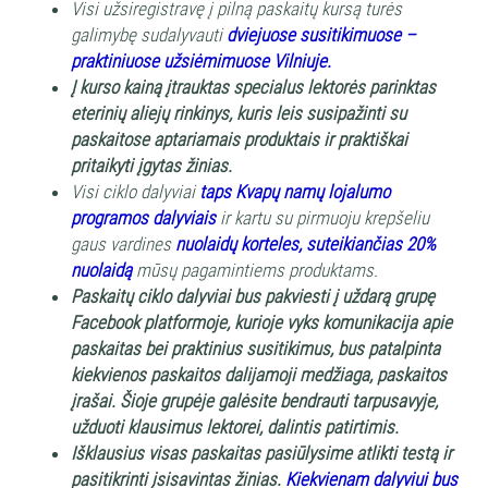
Visi užsiregistravę į pilną paskaitų kursą turės
galimybę sudalyvauti
dviejuose susitikimuose –
praktiniuose užsiėmimuose Vilniuje.
Į kurso kainą įtrauktas specialus lektorės parinktas
eterinių aliejų rinkinys, kuris leis susipažinti su
paskaitose aptariamais produktais ir praktiškai
pritaikyti įgytas žinias.
Visi ciklo dalyviai
taps Kvapų namų lojalumo
programos dalyviais
ir kartu su pirmuoju krepšeliu
gaus vardines
nuolaidų korteles, suteikiančias 20%
nuolaidą
mūsų pagamintiems produktams.
Paskaitų ciklo dalyviai bus pakviesti į uždarą grupę
Facebook platformoje, kurioje vyks komunikacija apie
paskaitas bei praktinius susitikimus, bus patalpinta
kiekvienos paskaitos dalijamoji medžiaga, paskaitos
įrašai. Šioje grupėje galėsite bendrauti tarpusavyje,
užduoti klausimus lektorei, dalintis patirtimis.
Išklausius visas paskaitas pasiūlysime atlikti testą ir
pasitikrinti įsisavintas žinias.
Kiekvienam dalyviui bus