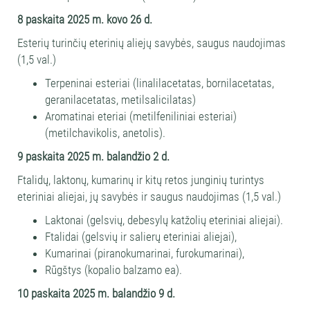
8 paskaita
2025 m. kovo 26 d.
Esterių turinčių eterinių aliejų savybės, saugus naudojimas
(1,5 val.)
Terpeninai esteriai (linalilacetatas, bornilacetatas,
geranilacetatas, metilsalicilatas)
Aromatinai eteriai (metilfeniliniai esteriai)
(metilchavikolis, anetolis).
9 paskaita
2025 m. balandžio 2 d.
Ftalidų, laktonų, kumarinų ir kitų retos junginių turintys
eteriniai aliejai, jų savybės ir saugus naudojimas (1,5 val.)
Laktonai (gelsvių, debesylų katžolių eteriniai aliejai).
Ftalidai (gelsvių ir salierų eteriniai aliejai),
Kumarinai (piranokumarinai, furokumarinai),
Rūgštys (kopalio balzamo ea).
10 paskaita
2025 m. balandžio 9 d.