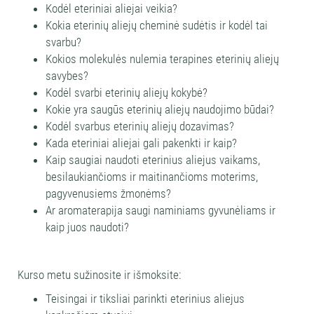
Kodėl eteriniai aliejai veikia?
Kokia eterinių aliejų cheminė sudėtis ir kodėl tai
svarbu?
Kokios molekulės nulemia terapines eterinių aliejų
savybes?
Kodėl svarbi eterinių aliejų kokybė?
Kokie yra saugūs eterinių aliejų naudojimo būdai?
Kodėl svarbus eterinių aliejų dozavimas?
Kada eteriniai aliejai gali pakenkti ir kaip?
Kaip saugiai naudoti eterinius aliejus vaikams,
besilaukiančioms ir maitinančioms moterims,
pagyvenusiems žmonėms?
Ar aromaterapija saugi naminiams gyvunėliams ir
kaip juos naudoti?
Kurso metu sužinosite ir išmoksite:
Teisingai ir tiksliai parinkti eterinius aliejus