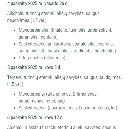
4 paskaita
2025 m. vasario 26 d.
Alkoholių turinčių eterinių aliejų savybės, saugus
naudojimas (1,5 val.)
Monoterpenoliai (linalolis, tujanolis, terpineolis-4,
geraniolis, mentolis)
Seskviterpenoliai (karotolis, spatulenolis, cedrolis,
santalolis, alfa-bisabololis, viridiflorolis, nerolidolis).
Diterpenoliai (sklareolis).
5 paskaita
2025 m. kovo 5 d.
Terpenų turinčių eterinių aliejų savybės, saugus naudojimas
(1,5 val.)
Monoterpenai (alfa-pinenas, D-limonenas,
paracimenas, mircenas)
Seskviterpenai (chamazulenas, betakariofilenas, kt.)
6 paskaita
2025 m. kovo 12 d.
Aldehidų ir oksidų turinčių eterinių aliejų savybės, saugus