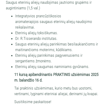
Saugus eterinių aliejų naudojimas jautrioms grupėms ir
augintiniams (1,5 val.)
Integratyvios prancūziškosios
aromaterapijos saugaus eterinių aliejų naudojimo
reikalavimai.
Eterinių aliejų toksiškumas.
Dr. R.Tisserando institutas.
Saugus eterinių aliejų parinkimas besilaukiančioms ir
maitinančioms moterims; kūdikiams.
Eterinių aliejų parinkimas pagyvenusiems ir
sergantiems žmonėms.
Eterinių aliejų saugumas naminiams gyvūnams.
11 kursą apibendrinantis PRAKTINIS užsiėmimas 2025
m. balandžio 16 d.
Tai praktinis užsiėmimas, kurio metu bus uostomi,
vertinami, lyginami eteriniai aliejai, derinami jų kvapai.
Susitiksime paskaitose!