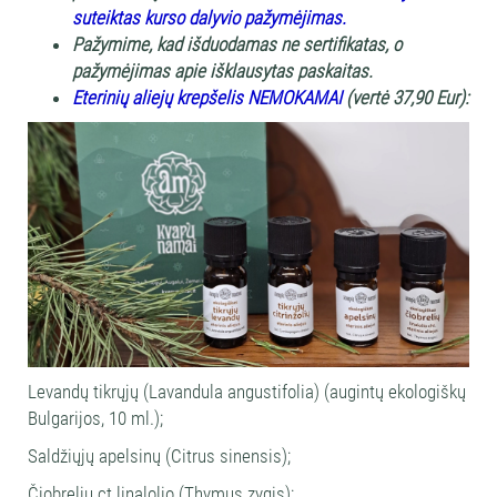
suteiktas kurso dalyvio pažymėjimas.
Pažymime, kad išduodamas ne sertifikatas, o
pažymėjimas apie išklausytas paskaitas.
Eterinių aliejų krepšelis NEMOKAMAI
(vertė 37,90 Eur):
Levandų tikrųjų (Lavandula angustifolia) (augintų ekologiškų
Bulgarijos, 10 ml.);
Saldžiųjų apelsinų (Citrus sinensis);
Čiobrelių ct linalolio (Thymus zygis);