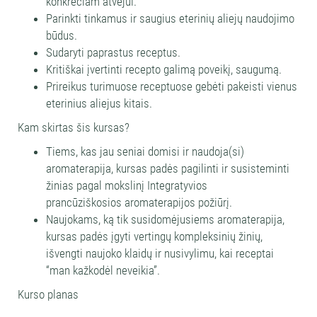
konkrečiam atvejui.
Parinkti tinkamus ir saugius eterinių aliejų naudojimo
būdus.
Sudaryti paprastus receptus.
Kritiškai įvertinti recepto galimą poveikį, saugumą.
Prireikus turimuose receptuose gebėti pakeisti vienus
eterinius aliejus kitais.
Kam skirtas šis kursas?
Tiems, kas jau seniai domisi ir naudoja(si)
aromaterapija, kursas padės pagilinti ir susisteminti
žinias pagal mokslinį Integratyvios
prancūziškosios aromaterapijos požiūrį.
Naujokams, ką tik susidomėjusiems aromaterapija,
kursas padės įgyti vertingų kompleksinių žinių,
išvengti naujoko klaidų ir nusivylimu, kai receptai
“man kažkodėl neveikia”.
Kurso planas