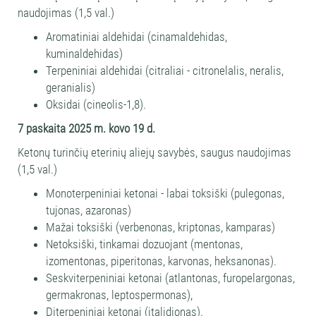
naudojimas (1,5 val.)
Aromatiniai aldehidai (cinamaldehidas,
kuminaldehidas)
Terpeniniai aldehidai (citraliai - citronelalis, neralis,
geranialis)
Oksidai (cineolis-1,8).
7 paskaita
2025 m. kovo 19 d.
Ketonų turinčių eterinių aliejų savybės, saugus naudojimas
(1,5 val.)
Monoterpeniniai ketonai - labai toksiški (pulegonas,
tujonas, azaronas)
Mažai toksiški (verbenonas, kriptonas, kamparas)
Netoksiški, tinkamai dozuojant (mentonas,
izomentonas, piperitonas, karvonas, heksanonas).
Seskviterpeniniai ketonai (atlantonas, furopelargonas,
germakronas, leptospermonas),
Diterpeniniai ketonai (italidionas).