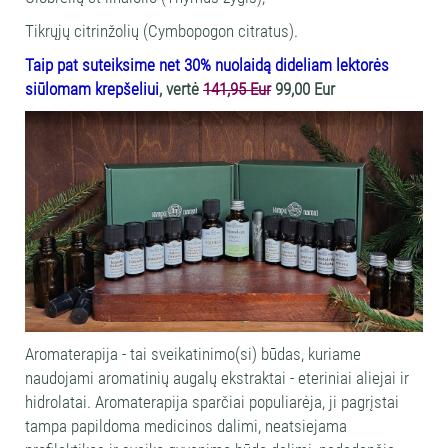
Tikrųjų citrinžolių (Cymbopogon citratus).
Taip pat suteiksime net 30% nuolaidą dideliam lektorės
siūlomam krepšeliui
, vertė
141,95 Eur
99,00 Eur
Aromaterapija - tai sveikatinimo(si) būdas, kuriame
naudojami aromatinių augalų ekstraktai - eteriniai aliejai ir
hidrolatai. Aromaterapija sparčiai populiarėja, ji pagrįstai
tampa papildoma medicinos dalimi, neatsiejama