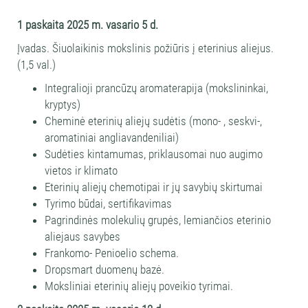
1 paskaita
2025 m. vasario 5
d.
Įvadas. Šiuolaikinis mokslinis požiūris į eterinius aliejus.
(1,5 val.)
Integralioji prancūzų aromaterapija (mokslininkai,
kryptys)
Cheminė eterinių aliejų sudėtis (mono- , seskvi-,
aromatiniai angliavandeniliai)
Sudėties kintamumas, priklausomai nuo augimo
vietos ir klimato
Eterinių aliejų chemotipai ir jų savybių skirtumai
Tyrimo būdai, sertifikavimas
Pagrindinės molekulių grupės, lemiančios eterinio
aliejaus savybes
Frankomo- Penioelio schema.
Dropsmart duomenų bazė.
Moksliniai eterinių aliejų poveikio tyrimai.