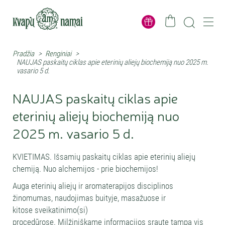
Pradžia
>
Renginiai
>
NAUJAS paskaitų ciklas apie eterinių aliejų biochemiją nuo 2025 m.
vasario 5 d.
NAUJAS paskaitų ciklas apie
eterinių aliejų biochemiją nuo
2025 m. vasario 5 d.
KVIETIMAS. Išsamių paskaitų ciklas apie eterinių aliejų
chemiją. Nuo alchemijos - prie biochemijos!
Auga eterinių aliejų ir aromaterapijos disciplinos
žinomumas, naudojimas buityje, masažuose ir
kitose sveikatinimo(si)
procedūrose. Milžiniškame informacijos sraute tampa vis