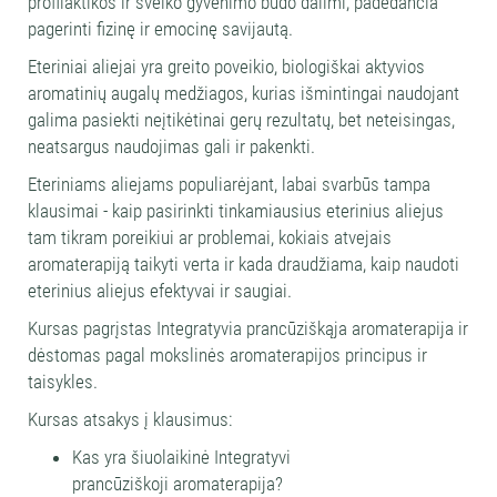
profilaktikos ir sveiko gyvenimo būdo dalimi, padedančia
pagerinti fizinę ir emocinę savijautą.
Eteriniai aliejai yra greito poveikio, biologiškai aktyvios
aromatinių augalų medžiagos, kurias išmintingai naudojant
galima pasiekti neįtikėtinai gerų rezultatų, bet neteisingas,
neatsargus naudojimas gali ir pakenkti.
Eteriniams aliejams populiarėjant, labai svarbūs tampa
klausimai - kaip pasirinkti tinkamiausius eterinius aliejus
tam tikram poreikiui ar problemai, kokiais atvejais
aromaterapiją taikyti verta ir kada draudžiama, kaip naudoti
eterinius aliejus efektyvai ir saugiai.
Kursas pagrįstas Integratyvia prancūziškąja aromaterapija ir
dėstomas pagal mokslinės aromaterapijos principus ir
taisykles.
Kursas atsakys į klausimus:
Kas yra šiuolaikinė Integratyvi
prancūziškoji aromaterapija?