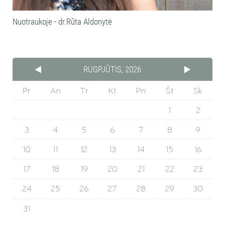
Nuotraukoje - dr.Rūta Aldonytė
RUGPJŪTIS, 2026
Pr
An
Tr
Kt
Pn
Št
Sk
1
2
3
4
5
6
7
8
9
10
11
12
13
14
15
16
17
18
19
20
21
22
23
24
25
26
27
28
29
30
31