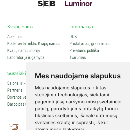
Kvapų namai
Informacija
Apie mus
DUK
Kodėl verta rinktis Kvapų namus
Pristatymas, grąžinimas
Kvapų namų istorija
Privatumo politika
Laboratorija ir gamyba
Tvarumas
Susisiekite
Social media
Mes naudojame slapukus
Salonai ir kontaktai
Mes naudojame slapukus ir kitas
Partneriai
stebėjimo technologijas, siekdami
Dovanos verslui
pagerinti jūsų naršymo mūsų svetainėje
Darbo pasiūlymai
patirtį, parodyti jums pritaikytą turinį ir
tikslinius skelbimus, išanalizuoti mūsų
svetainės srautą ir suprasti, iš kur
ateina mūsų lankytojai.