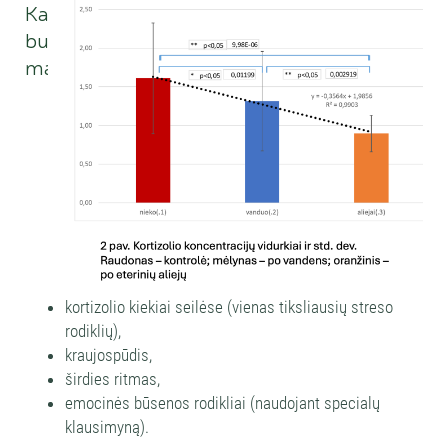
Kas
buvo
matuojama:
kortizolio kiekiai seilėse (vienas tiksliausių streso
rodiklių),
kraujospūdis,
širdies ritmas,
emocinės būsenos rodikliai (naudojant specialų
klausimyną).