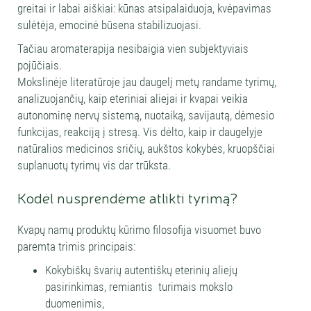
greitai ir labai aiškiai: kūnas atsipalaiduoja, kvėpavimas
sulėtėja, emocinė būsena stabilizuojasi.
Tačiau aromaterapija nesibaigia vien subjektyviais
pojūčiais.
Mokslinėje literatūroje jau daugelį metų randame tyrimų,
analizuojančių, kaip eteriniai aliejai ir kvapai veikia
autonominę nervų sistemą, nuotaiką, savijautą, dėmesio
funkcijas, reakciją į stresą. Vis dėlto, kaip ir daugelyje
natūralios medicinos sričių, aukštos kokybės, kruopščiai
suplanuotų tyrimų vis dar trūksta.
Kodėl nusprendėme atlikti tyrimą?
Kvapų namų produktų kūrimo filosofija visuomet buvo
paremta trimis principais:
Kokybiškų švarių autentiškų eterinių aliejų
pasirinkimas, remiantis turimais mokslo
duomenimis,