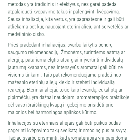
metodas yra tradicinis ir efektyvus, nes garai padeda
atpalaiduoti kvėpavimo takus ir palengvinti kvėpavimą.
Sausa inhaliacija, kita vertus, yra paprastesnė ir gali būti
atliekama bet kur, naudojant eterinį aliejų ant servetėlės ar
medvilninio disko.
Prieš pradedant inhaliacijas, svarbu laikytis bendrų
saugumo rekomendacijų. Žmonėms, turintiems astmą ar
alergijų, patariama elgtis atsargiai ir įvertinti individualų
jautrumą kvapams, nes intensyvūs aromatai gali būti ne
visiems tinkami. Taip pat rekomenduojama pradėti nuo
mažesnio eterinių aliejų kiekio ir stebėti individualią
reakciją. Eteriniai aliejai, tokie kaip levandų, eukaliptų ar
pipirmėčių, yra dažnai naudojami aromaterapijos praktikoje
dėl savo išraiškingų kvapų ir gebėjimo prisidėti prie
malonios bei harmoningos aplinkos kūrimo.
Inhaliacijos su eteriniais aliejais gali būti puikus būdas
pagerinti kvėpavimo takų sveikatą ir emocinę pusiausvyrą.
Tačiau svarbu prisiminti, kad aromaterapija yra papildoma