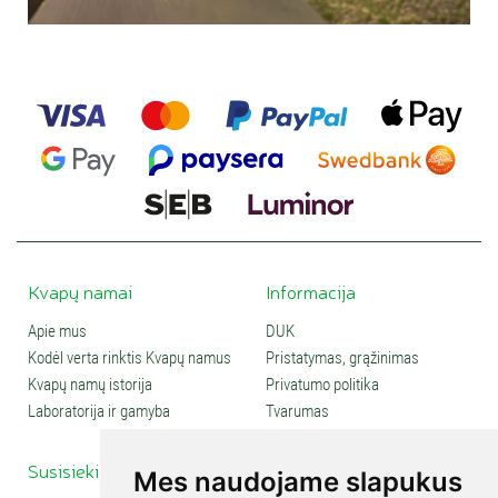
Kvapų namai
Informacija
Apie mus
DUK
Kodėl verta rinktis Kvapų namus
Pristatymas, grąžinimas
Kvapų namų istorija
Privatumo politika
Laboratorija ir gamyba
Tvarumas
Susisiekite
Social media
Mes naudojame slapukus