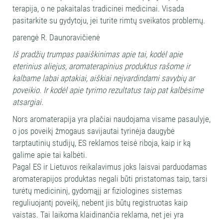
terapija, o ne pakaitalas tradicinei medicinai. Visada
pasitarkite su gydytoju, jei turite rimtų sveikatos problemų.
parengė R. Daunoravičienė
Iš pradžių trumpas paaiškinimas apie tai, kodėl apie
eterinius aliejus, aromaterapinius produktus rašome ir
kalbame labai aptakiai, aiškiai neįvardindami savybių ar
poveikio. Ir kodėl apie tyrimo rezultatus taip pat kalbėsime
atsargiai.
Nors aromaterapija yra plačiai naudojama visame pasaulyje,
o jos poveikį žmogaus savijautai tyrinėja daugybė
tarptautinių studijų, ES reklamos teisė riboja, kaip ir ką
galime apie tai kalbėti.
Pagal ES ir Lietuvos reikalavimus joks laisvai parduodamas
aromaterapijos produktas negali būti pristatomas taip, tarsi
turėtų medicininį, gydomąjį ar fiziologines sistemas
reguliuojantį poveikį, nebent jis būtų registruotas kaip
vaistas. Tai laikoma klaidinančia reklama, net jei yra