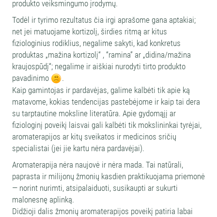
produkto veiksmingumo įrodymų.
Todėl ir tyrimo rezultatus čia irgi aprašome gana aptakiai;
net jei matuojame kortizolį, širdies ritmą ar kitus
fiziologinius rodiklius, negalime sakyti, kad konkretus
produktas „mažina kortizolį“ , “ramina” ar „didina/mažina
kraujospūdį“; negalime ir aiškiai nurodyti tirto produkto
pavadinimo
.
Kaip gamintojas ir pardavėjas, galime kalbėti tik apie ką
matavome, kokias tendencijas pastebėjome ir kaip tai dera
su tarptautine moksline literatūra. Apie gydomąjį ar
fiziologinį poveikį laisvai gali kalbėti tik mokslininkai tyrėjai,
aromaterapijos ar kitų sveikatos ir medicinos sričių
specialistai (jei jie kartu nėra pardavėjai).
Aromaterapija nėra naujovė ir nėra mada. Tai natūrali,
paprasta ir milijonų žmonių kasdien praktikuojama priemonė
— norint nurimti, atsipalaiduoti, susikaupti ar sukurti
malonesnę aplinką.
Didžioji dalis žmonių aromaterapijos poveikį patiria labai