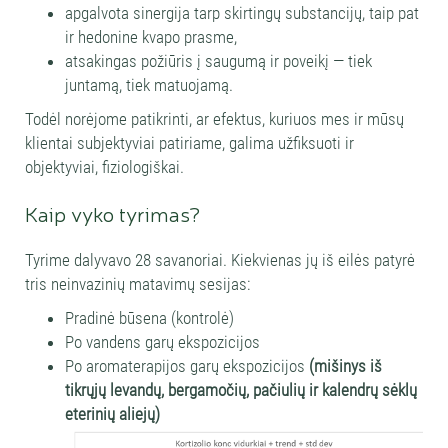
apgalvota sinergija tarp skirtingų substancijų, taip pat
ir hedonine kvapo prasme,
atsakingas požiūris į saugumą ir poveikį — tiek
juntamą, tiek matuojamą.
Todėl norėjome patikrinti, ar efektus, kuriuos mes ir mūsų
klientai subjektyviai patiriame, galima užfiksuoti ir
objektyviai, fiziologiškai.
Kaip vyko tyrimas?
Tyrime dalyvavo 28 savanoriai. Kiekvienas jų iš eilės patyrė
tris neinvazinių matavimų sesijas:
Pradinė būsena (kontrolė)
Po vandens garų ekspozicijos
Po aromaterapijos garų ekspozicijos
(mišinys iš
tikrųjų levandų, bergamočių, pačiulių ir kalendrų sėklų
eterinių aliejų)