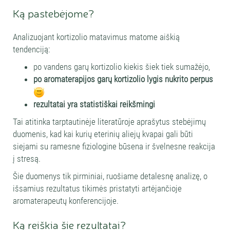
Ką pastebėjome?
Analizuojant kortizolio matavimus matome aiškią
tendenciją:
po vandens garų kortizolio kiekis šiek tiek sumažėjo,
po aromaterapijos garų kortizolio lygis nukrito perpus
rezultatai yra statistiškai reikšmingi
Tai atitinka tarptautinėje literatūroje aprašytus stebėjimų
duomenis, kad kai kurių eterinių aliejų kvapai gali būti
siejami su ramesne fiziologine būsena ir švelnesne reakcija
į stresą.
Šie duomenys tik pirminiai, ruošiame detalesnę analizę, o
išsamius rezultatus tikimės pristatyti artėjančioje
aromaterapeutų konferencijoje.
Ką reiškia šie rezultatai?