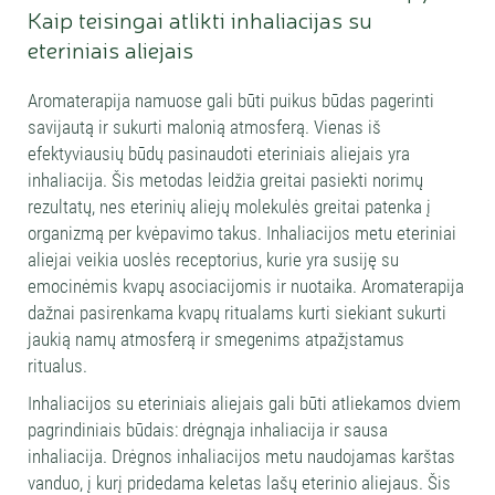
Kaip teisingai atlikti inhaliacijas su
eteriniais aliejais
Aromaterapija namuose gali būti puikus būdas pagerinti
savijautą ir sukurti malonią atmosferą. Vienas iš
efektyviausių būdų pasinaudoti eteriniais aliejais yra
inhaliacija. Šis metodas leidžia greitai pasiekti norimų
rezultatų, nes eterinių aliejų molekulės greitai patenka į
organizmą per kvėpavimo takus. Inhaliacijos metu eteriniai
aliejai veikia uoslės receptorius, kurie yra susiję su
emocinėmis kvapų asociacijomis ir nuotaika. Aromaterapija
dažnai pasirenkama kvapų ritualams kurti siekiant sukurti
jaukią namų atmosferą ir smegenims atpažįstamus
ritualus.
Inhaliacijos su eteriniais aliejais gali būti atliekamos dviem
pagrindiniais būdais: drėgnąja inhaliacija ir sausa
inhaliacija. Drėgnos inhaliacijos metu naudojamas karštas
vanduo, į kurį pridedama keletas lašų eterinio aliejaus. Šis