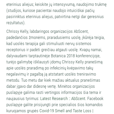
eterinius aliejus; keiskite jų intensyvumą, naudojimo trukmę
(studijos, kuriose pacientai naudojo intuiciškai pačių
pasirinktus eterinius aliejus, patvirtina netgi dar geresnius
rezultatus).
Chrissy Kelly, labdaringos organizacijos AbScent,
padedančios žmonėms, praradusiems uoslę, įkūrėja teigia,
kad uoslės terapija gali stimuliuoti nervų sistemos
receptorius ir padėti greičiau atgauti uoslę. Kvapų namai,
dalyvaudami tarptautinėje Botanica 2018 konferencijoje,
turėjo galimybę išklausyti įdomų Chrissy Kelly pranešimą
apie uoslės praradimą po infekcinių kvėpavimo takų
negalavimų ir pagalbą ją atstatant uoslės treniravimo
metodu. Tuo metu dar kiek mažiau aktualus pranešimas
dabar įgavo dar didesnę vertę. Minėtos organizacijos
puslapyje galima rasti vertingos informacijos šia tema ir
naujausius tyrimus:
Latest Research :: AbScent
. Facebook
puslapyje galite prisijungti prie specialios šios komandos
kuruojamos grupės
Covid-19 Smell and Taste Loss |