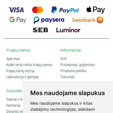
Kvapų namai
Informacija
Apie mus
DUK
Kodėl verta rinktis Kvapų namus
Pristatymas, grąžinimas
Kvapų namų istorija
Privatumo politika
Laboratorija ir gamyba
Tvarumas
Susisiekite
Social media
Mes naudojame slapukus
Salonai ir kontaktai
Mes naudojame slapukus ir kitas
Partneriai
stebėjimo technologijas, siekdami
Dovanos verslui