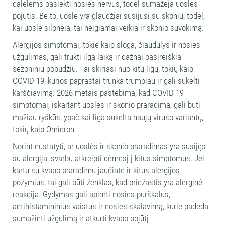
dalelėms pasiekti nosies nervus, todėl sumažėja uoslės
pojūtis. Be to, uoslė yra glaudžiai susijusi su skoniu, todėl,
kai uoslė silpnėja, tai neigiamai veikia ir skonio suvokimą.
Alergijos simptomai, tokie kaip sloga, čiaudulys ir nosies
užgulimas, gali trukti ilgą laiką ir dažnai pasireiškia
sezoniniu pobūdžiu. Tai skiriasi nuo kitų ligų, tokių kaip
COVID-19, kurios paprastai trunka trumpiau ir gali sukelti
karščiavimą. 2026 metais pastebima, kad COVID-19
simptomai, įskaitant uoslės ir skonio praradimą, gali būti
mažiau ryškūs, ypač kai liga sukelta naujų viruso variantų,
tokių kaip Omicron.
Norint nustatyti, ar uoslės ir skonio praradimas yra susijęs
su alergija, svarbu atkreipti dėmesį į kitus simptomus. Jei
kartu su kvapo praradimu jaučiate ir kitus alergijos
požymius, tai gali būti ženklas, kad priežastis yra alerginė
reakcija. Gydymas gali apimti nosies purškalus,
antihistamininius vaistus ir nosies skalavimą, kurie padeda
sumažinti užgulimą ir atkurti kvapo pojūtį.