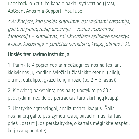
Facebook
, o Youtube kanale paklausyti vertingų įrašų
AbScent Anosmia Support - YouTube
.
* Ar žinojote, kad uoslės sutrikimai, dar vadinami parosmija,
gali būti įvairių rūšių: anosmija – uoslės nebuvimas,
fantosmija – sutrikimas, kai užuodžiami aplinkoje nesantys
kvapai, kakosmija – perdėtas nemalonių kvapų jutimas ir kt.
Uoslės treniravimo instrukcija
1. Paimkite 4 popierines ar medžiagines nosinaites, ant
kiekvienos jų kasdien šviežiai užlašinkite eterinių aliejų:
citrinų, eukaliptų, gvazdikėlių ir rožių (po 2 – 3 lašus);
2. Kiekvieną pakvėpintą nosinaitę uostykite po 30 s,
padarydami nedideles pertraukas tarp skirtingų kvapų;
3. Uostykite sąmoningai, analizuodami kvapus. Šalia
nosinaičių galite pasižymėti kvapų pavadinimus; kartais
prieš uostant juos perskaitykite, o kartais mėginkite atspėti,
kurį kvapą uostote;