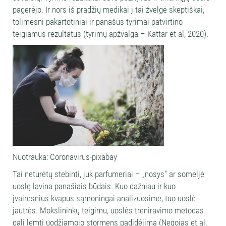
pagerėjo. Ir nors iš pradžių medikai į tai žvelgė skeptiškai,
tolimesni pakartotiniai ir panašūs tyrimai patvirtino
teigiamus rezultatus (tyrimų apžvalga – Kattar et al, 2020).
Nuotrauka: Coronavirus-pixabay
Tai neturėtų stebinti, juk parfumeriai – „nosys“ ar someljė
uoslę lavina panašiais būdais. Kuo dažniau ir kuo
įvairesnius kvapus sąmoningai analizuosime, tuo uoslė
jautrės. Mokslininkų teigimu, uoslės treniravimo metodas
gali lemti uodžiamojo stormens padidėjimą (Negoias et al,