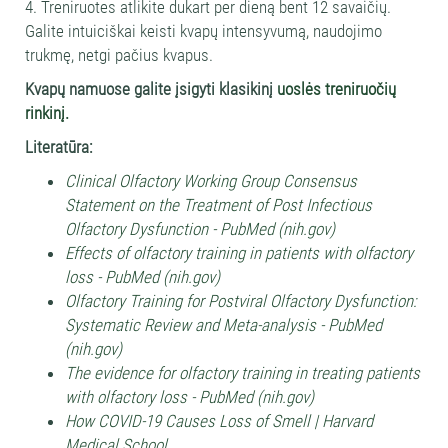
4. Treniruotes atlikite dukart per dieną bent 12 savaičių.
Galite intuiciškai keisti kvapų intensyvumą, naudojimo
trukmę, netgi pačius kvapus.
Kvapų namuose galite įsigyti klasikinį
uoslės treniruočių
rinkinį.
Literatūra:
Clinical Olfactory Working Group Consensus
Statement on the Treatment of Post Infectious
Olfactory Dysfunction - PubMed (nih.gov)
Effects of olfactory training in patients with olfactory
loss - PubMed (nih.gov)
Olfactory Training for Postviral Olfactory Dysfunction:
Systematic Review and Meta-analysis - PubMed
(nih.gov)
The evidence for olfactory training in treating patients
with olfactory loss - PubMed (nih.gov)
How COVID-19 Causes Loss of Smell | Harvard
Medical School