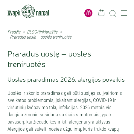
Pradžia
>
BLOG/tinklaraštis
>
Praradus uoslę – uoslės treniruotės
Praradus uoslę – uoslės
treniruotės
Uoslės praradimas 2026: alergijos poveikis
Uoslės ir skonio praradimas gali būti susijęs su įvairiomis
sveikatos problemomis, įskaitant alergijas, COVID-19 ir
viršutinių kvėpavimo takų infekcijas. 2026 metais vis
daugiau žmonių susiduria su šiais simptomais, ypač
pavasarį, kai žiedadulkės ir kiti alergenai yra aktyvūs.
Alergijos gali sukelti nosies užgulimą, kuris trukdo kvapų