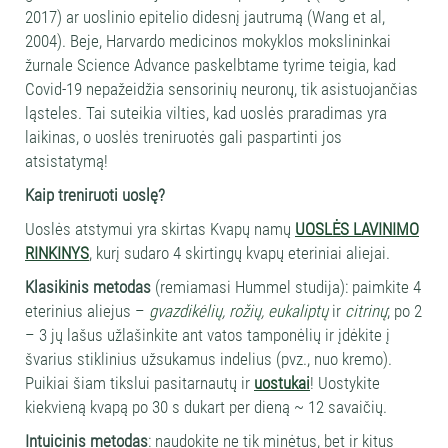
2017) ar uoslinio epitelio didesnį jautrumą (Wang et al,
2004). Beje, Harvardo medicinos mokyklos mokslininkai
žurnale Science Advance paskelbtame tyrime teigia, kad
Covid-19 nepažeidžia sensorinių neuronų, tik asistuojančias
ląsteles. Tai suteikia vilties, kad uoslės praradimas yra
laikinas, o uoslės treniruotės gali paspartinti jos
atsistatymą!
Kaip treniruoti uoslę?
Uoslės atstymui yra skirtas Kvapų namų
UOSLĖS LAVINIMO
RINKINYS
, kurį sudaro 4 skirtingų kvapų eteriniai aliejai.
Klasikinis metodas
(remiamasi Hummel studija): paimkite 4
eterinius aliejus –
gvazdikėlių
,
rožių
,
eukaliptų
ir
citrinų
; po 2
– 3 jų lašus užlašinkite ant vatos tamponėlių ir įdėkite į
švarius stiklinius užsukamus indelius (pvz., nuo kremo).
Puikiai šiam tikslui pasitarnautų ir
uostukai
! Uostykite
kiekvieną kvapą po 30 s dukart per dieną ~ 12 savaičių.
Intuicinis metodas
: naudokite ne tik minėtus, bet ir kitus