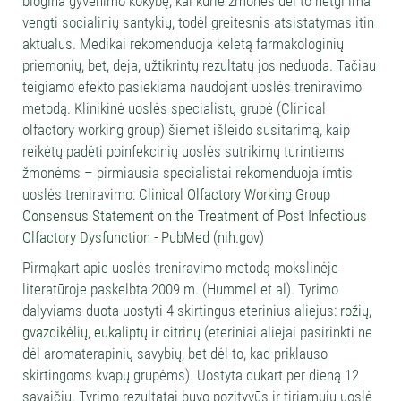
blogina gyvenimo kokybę, kai kurie žmonės dėl to netgi ima
vengti socialinių santykių, todėl greitesnis atsistatymas itin
aktualus. Medikai rekomenduoja keletą farmakologinių
priemonių, bet, deja, užtikrintų rezultatų jos neduoda. Tačiau
teigiamo efekto pasiekiama naudojant uoslės treniravimo
metodą. Klinikinė uoslės specialistų grupė (Clinical
olfactory working group) šiemet išleido susitarimą, kaip
reikėtų padėti poinfekcinių uoslės sutrikimų turintiems
žmonėms – pirmiausia specialistai rekomenduoja imtis
uoslės treniravimo:
Clinical Olfactory Working Group
Consensus Statement on the Treatment of Post Infectious
Olfactory Dysfunction - PubMed (nih.gov)
Pirmąkart apie uoslės treniravimo metodą mokslinėje
literatūroje paskelbta 2009 m. (Hummel et al). Tyrimo
dalyviams duota uostyti 4 skirtingus eterinius aliejus:
rožių
,
gvazdikėlių
,
eukaliptų
ir
citrinų
(eteriniai aliejai pasirinkti ne
dėl aromaterapinių savybių, bet dėl to, kad priklauso
skirtingoms kvapų grupėms). Uostyta dukart per dieną 12
savaičių. Tyrimo rezultatai buvo pozityvūs ir tiriamųjų uoslė