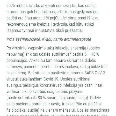
2026 metais svarbu atkreipti dėmesį į tai, kad uoslės
praradimas gali būti laikinas, ir tinkamas gydymas gali
padėti greičiau atgauti šį pojūtį. Jei simptomai išlieka,
rekomenduojama kreiptis į gydytoją, kad būtų atlikti
išsamūs tyrimai ir nustatyta tiksli priežastis.
Irma Vyšniauskienė, Kvapų namų aromaterapeutė
Po virusinių kvėpavimo takų infekcijų anosmiją (uoslės
nebuvimą) ar kitus uoslės sutrikimus* patiria 5 – 15 %
populiacijos. Anksčiau tam nebuvo skiriamas didelis
dėmesys, pacientai neretai nė nežinodavo, kad jų būklė turi
pavadinimą. Bet situacija pasikeitė atsiradus SARS-CoV-2
virusui, sukeliančiam Covid-19. Uoslės sutrikimai
susirgus/persirgus koronaviruso infekcija yra dažni ir tai
vertinama kaip svarbus diagnostinis požymis
(uoslė sutrinka iki 80 % susirgusių susirgusiųjų). Didelė
dalis pacientų praranda ir uoslę, ir skonį (šie du pojūčiai
fiziologiškai susiję) ne vienam mėnesiui. Uoslės praradimas