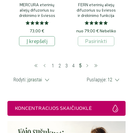
MERCURA eterinių
FERN eterinių aliejų
aliejų difuzorius su
difuzorius su šviesos
drėkinimo ir šviesos
ir drėkinimo funkcija
funkcija
73,00 €
nuo 79,00 €
Nebeliko
Į krepšelį
Pasirinkti
(current)
1
2
3
4
5
Rodyti:
įprastai
Puslapyje:
12
KONCENTRACIJOS SKAIČIUOKLĖ