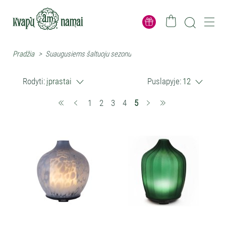
Pradžia
>
Suaugusiems šaltuoju sezonu
Rodyti:
įprastai
Puslapyje:
12
(current)
1
2
3
4
5